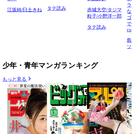
ラ
タテ読み
江坂純/臼土きね
赤城大空/タジマ
な
粒子/小野洋一郎
ゴ
で
タテ読み
com
島
ソ
少年・青年マンガランキング
もっと見る