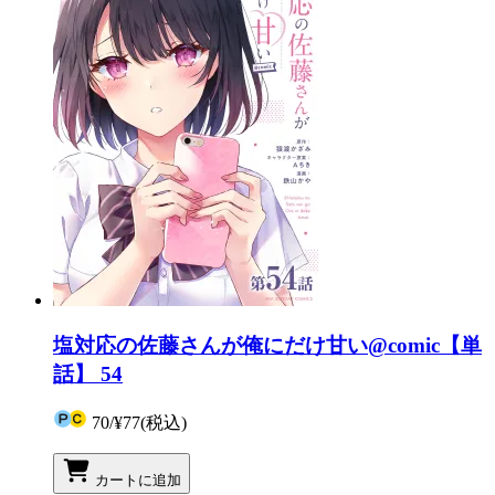
塩対応の佐藤さんが俺にだけ甘い@comic【単
話】 54
70
/
¥77
(税込)
カートに追加