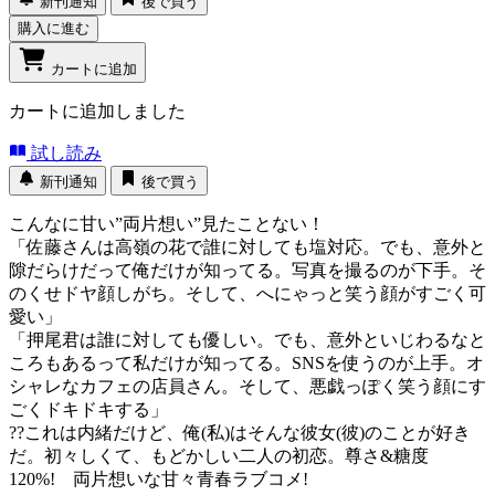
新刊通知
後で買う
購入に進む
カートに追加
カートに追加しました
試し読み
新刊通知
後で買う
こんなに甘い”両片想い”見たことない！
「佐藤さんは高嶺の花で誰に対しても塩対応。でも、意外と
隙だらけだって俺だけが知ってる。写真を撮るのが下手。そ
のくせドヤ顔しがち。そして、へにゃっと笑う顔がすごく可
愛い」
「押尾君は誰に対しても優しい。でも、意外といじわるなと
ころもあるって私だけが知ってる。SNSを使うのが上手。オ
シャレなカフェの店員さん。そして、悪戯っぽく笑う顔にす
ごくドキドキする」
??これは内緒だけど、俺(私)はそんな彼女(彼)のことが好き
だ。初々しくて、もどかしい二人の初恋。尊さ&糖度
120%! 両片想いな甘々青春ラブコメ!