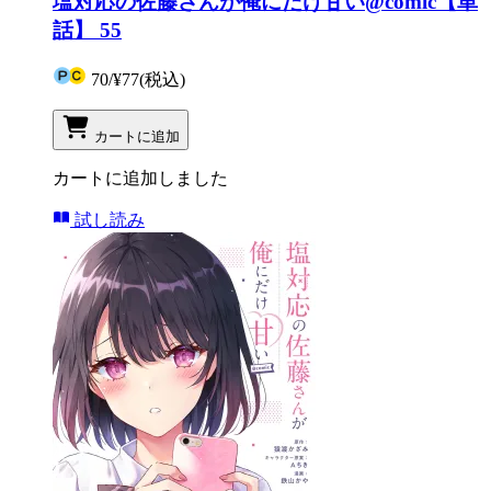
塩対応の佐藤さんが俺にだけ甘い@comic【単
話】 55
70
/
¥77
(税込)
カートに追加
カートに追加しました
試し読み