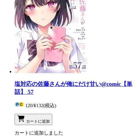
塩対応の佐藤さんが俺にだけ甘い@comic【単
話】 57
120
/
¥132
(税込)
カートに追加
カートに追加しました