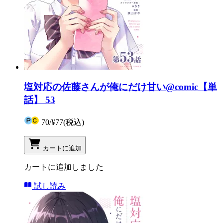
塩対応の佐藤さんが俺にだけ甘い@comic【単
話】 53
70
/
¥77
(税込)
カートに追加
カートに追加しました
試し読み