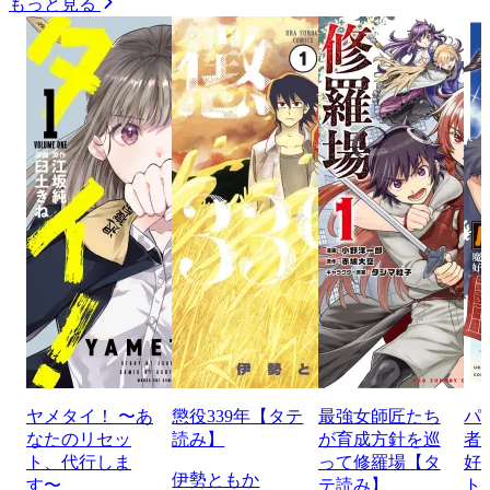
もっと見る
ヤメタイ！ 〜あ
懲役339年【タテ
最強女師匠たち
パ
なたのリセッ
読み】
が育成方針を巡
者
ト、代行しま
って修羅場【タ
好
伊勢ともか
す〜
テ読み】
ト