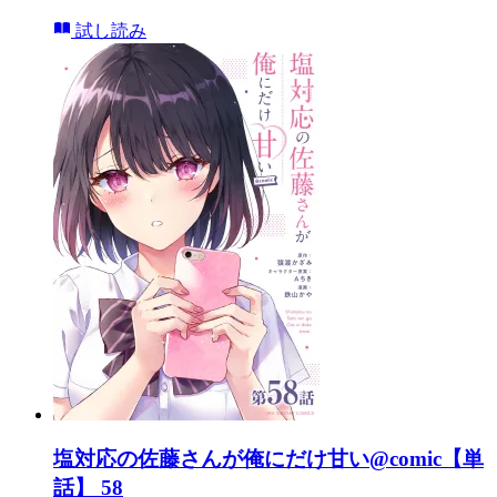
試し読み
塩対応の佐藤さんが俺にだけ甘い@comic【単
話】 58