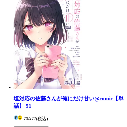
塩対応の佐藤さんが俺にだけ甘い@comic【単
話】 51
70
/
¥77
(税込)