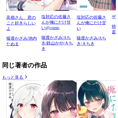
塩対応の佐藤さ
ザ
塩対応の佐藤さ
高嶺さん、君の
んが俺にだけ甘
んが俺にだけ甘
こと好きらしい
焼
い@comic
い
よ
斎
猿渡かざみ/Aち
猿渡かざみ/Aち
猿渡かざみ/池内
き/鉄山かや/Ａち
き/Ａちき
たぬま
き
同じ著者の作品
もっと見る