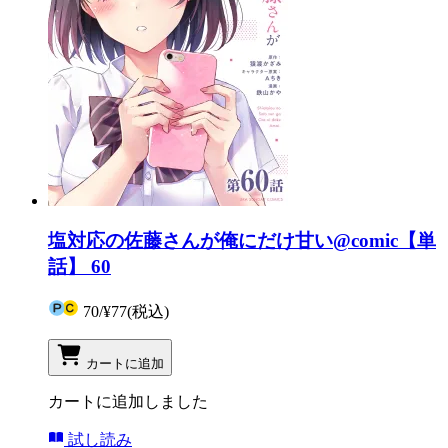
塩対応の佐藤さんが俺にだけ甘い@comic【単
話】 60
70
/
¥77
(税込)
カートに追加
カートに追加しました
試し読み