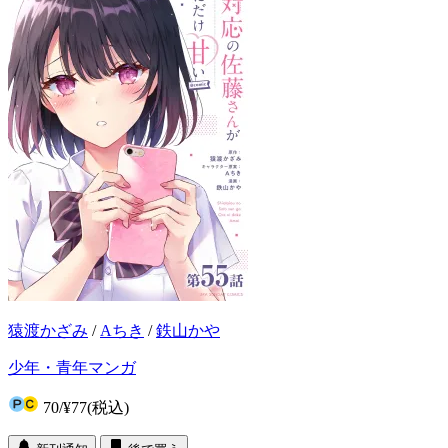
猿渡かざみ
/
Aちき
/
鉄山かや
少年・青年マンガ
70
/
¥77
(税込)