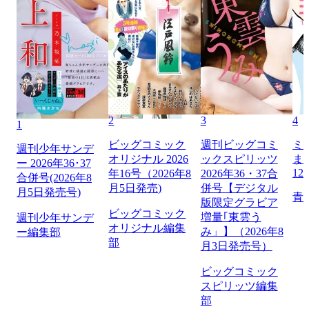
2
3
4
1
ビッグコミック
週刊ビッグコミ
ミ
週刊少年サンデ
オリジナル 2026
ックスピリッツ
ま
ー 2026年36･37
12
年16号（2026年8
2026年36・37合
合併号(2026年8
月5日発売)
併号【デジタル
月5日発売号)
青
版限定グラビア
ビッグコミック
増量｢東雲う
週刊少年サンデ
オリジナル編集
み」】（2026年8
ー編集部
部
月3日発売号）
ビッグコミック
スピリッツ編集
部