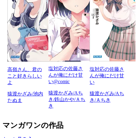
塩対応の佐藤さ
塩対応の佐藤さ
高嶺さん、君の
んが俺にだけ甘
んが俺にだけ甘
こと好きらしい
い@comic
い
よ
猿渡かざみ/Aち
猿渡かざみ/Aち
猿渡かざみ/池内
き/鉄山かや/Ａち
き/Ａちき
たぬま
き
マンガワンの作品