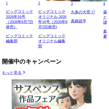
1
2
3
4
ビッグコミック
ビッグコミック
九条の大罪 17
薬
2026年16号
オリジナル 2026
と
真鍋昌平
（2026年8月7日
年16号（2026年8
謎
発売）
月5日発売)
倉
ビッグコミック
ビッグコミック
夏
編集部
オリジナル編集
部
開催中のキャンペーン
もっと見る