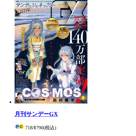
月刊サンデーGX
718
/
¥790
(税込)