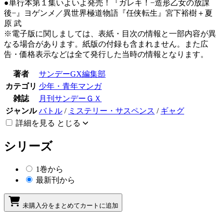
●単行本第１集いよいよ発売！『ガレキ！−造形乙女の放課
後−』ヨゲンメ／異世界極道物語『任侠転生』宮下裕樹＋夏
原 武
※電子版に関しましては、表紙・目次の情報と一部内容が異
なる場合があります。紙版の付録も含まれません。また広
告・価格表示などは全て発行した当時の情報となります。
著者
サンデーGX編集部
カテゴリ
少年・青年マンガ
雑誌
月刊サンデーＧＸ
ジャンル
バトル
/
ミステリー・サスペンス
/
ギャグ
詳細を見る
とじる
シリーズ
1巻から
最新刊から
未購入分をまとめてカートに追加