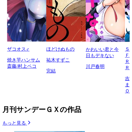
ザコオス♂
ほどけぬもの
Ｓ
かわいい君と今
Ｆ
日もデキない
焼き芋ハンサム
祐木すずこ
Ｒ
斎藤/村上ペコ
川戸春明
Ｒ
完結
吉
ま
Ｏ
月刊サンデーＧＸの作品
もっと見る