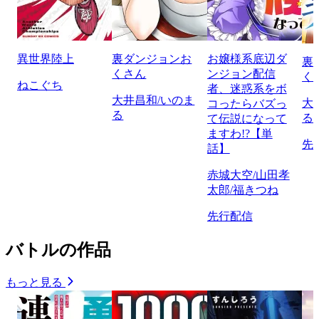
異世界陸上
裏ダンジョンお
お嬢様系底辺ダ
裏
くさん
ンジョン配信
く
ねこぐち
者、迷惑系をボ
大井昌和/いのま
大
コったらバズっ
る
る
て伝説になって
ますわ!?【単
先
話】
赤城大空/山田孝
太郎/福きつね
先行配信
バトルの作品
もっと見る