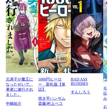
元弟子が魔王に
1000円ヒーロ
BAD ASS
BUDDIES
なったせいで、
ー 新札版【単
モ
勇者に連行され
話】
すんしろう
伝
ました。
焼き芋ハンサム
ル
中嶋祐介
斎藤/村上ペコ
石