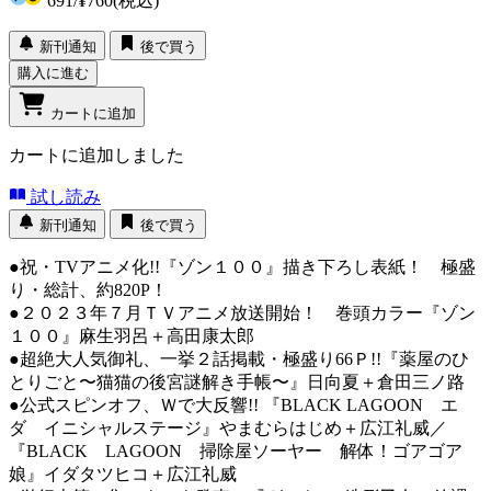
691
/
¥760
(税込)
新刊通知
後で買う
購入に進む
カートに追加
カートに追加しました
試し読み
新刊通知
後で買う
●祝・TVアニメ化!!『ゾン１００』描き下ろし表紙！ 極盛
り・総計、約820P！
●２０２３年７月ＴＶアニメ放送開始！ 巻頭カラー『ゾン
１００』麻生羽呂＋高田康太郎
●超絶大人気御礼、一挙２話掲載・極盛り66Ｐ!!『薬屋のひ
とりごと〜猫猫の後宮謎解き手帳〜』日向夏＋倉田三ノ路
●公式スピンオフ、Ｗで大反響!! 『BLACK LAGOON エ
ダ イニシャルステージ』やまむらはじめ＋広江礼威／
『BLACK LAGOON 掃除屋ソーヤー 解体！ゴアゴア
娘』イダタツヒコ＋広江礼威