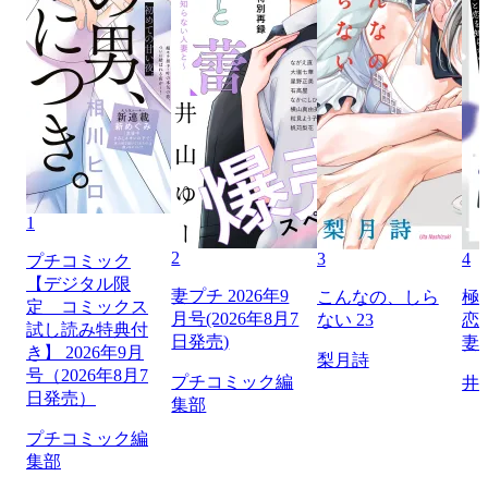
1
2
3
4
プチコミック
【デジタル限
妻プチ 2026年9
こんなの、しら
極
定 コミックス
月号(2026年8月7
ない 23
恋
試し読み特典付
日発売)
妻
き】 2026年9月
梨月詩
号（2026年8月7
プチコミック編
井
日発売）
集部
プチコミック編
集部