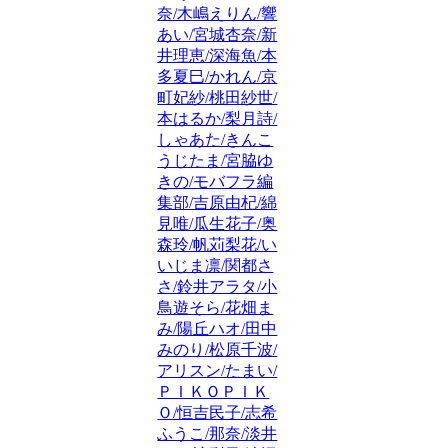
奈/木嶋えりん/響
あい/宮城杏奈/新
井理恵/深海魚/本
多夏巳/かれん/京
町妃紗/桃田紗世/
本はるか/梨月詩/
しゃあた/きんこ
うじたま/宮脇ゆ
きの/モバフラ編
集部/吉原由杞/綿
見唯/瓜生花子/奥
森玲/帆苅梨花/い
いじま凛/関都さ
さ/鈴井アラタ/小
鳥遊そら/花畑ま
み/陽丘ハオ/田中
みのり/松原千波/
アリスン/たまい/
ＰＩＫＯＰＩＫ
Ｏ/恒吉民子/志希
ふうこ/那奈/淡井