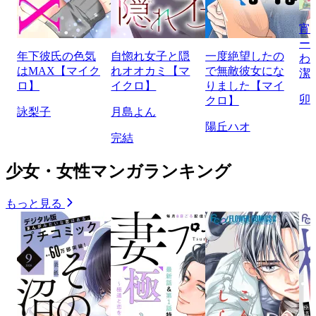
宵
ー
年下彼氏の色気
自惚れ女子と隠
一度絶望したの
わ
はMAX【マイク
れオオカミ【マ
で無敵彼女にな
潔
ロ】
イクロ】
りました【マイ
卯
クロ】
詠梨子
月島よん
陽丘ハオ
完結
少女・女性マンガランキング
もっと見る