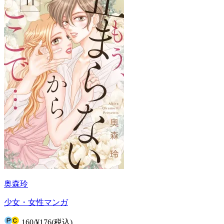
奥森玲
少女・女性マンガ
160
/
¥176
(税込)