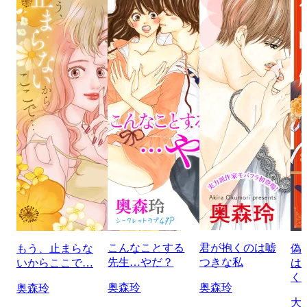
こんなことする
君が抱くのは嘘
もう、止まらな
偽
先生…やだ？
つきな私
いからここで…
は
く
奥森玲
奥森玲
奥森玲
大