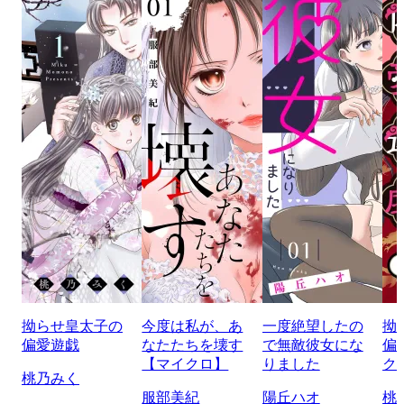
拗らせ皇太子の
今度は私が、あ
一度絶望したの
拗
偏愛遊戯
なたたちを壊す
で無敵彼女にな
偏
【マイクロ】
りました
ク
桃乃みく
服部美紀
陽丘ハオ
桃