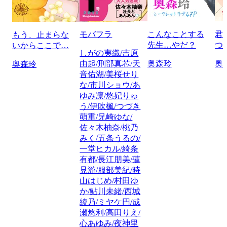
モバフラ
こんなことする
君
もう、止まらな
先生…やだ？
つ
いからここで…
しがの夷織/吉原
由起/刑部真芯/天
奥森玲
奥
奥森玲
音佑湖/美桜せり
な/市川ショウ/あ
ゆみ凛/悠妃りゅ
う/伊吹楓/つづき
萌重/兄崎ゆな/
佐々木柚奈/桃乃
みく/五条うるの/
一堂ヒカル/綺条
有都/長江朋美/蓮
見游/服部美紀/時
山はじめ/村田ゆ
か/鮎川未緒/西城
綾乃/ミヤケ円/成
瀬悠利/高田りえ/
心あゆみ/夜神里