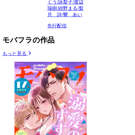
くう/詠梨子/渡辺
瑞樹/紺野まる/梨
月 詩/響 あい
先行配信
モバフラの作品
もっと見る