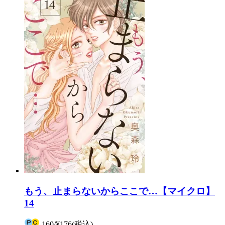
もう、止まらないからここで…【マイクロ】
14
160
/
¥176
(税込)