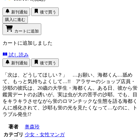
新刊通知
後で買う
購入に進む
カートに追加
カートに追加しました
試し読み
新刊通知
後で買う
「次は、どうしてほしい？」 …お願い、海都くん…舐め
て、もっと気持ちよくして…!! アラサーのショップ店員・
沙耶の彼氏は、20歳の大学生・海都くん。ある日、彼から蛍
鑑賞デートのお誘いが。実は虫が大の苦手の沙耶。でも、目
をキラキラさせながら蛍のロマンチックな生態を語る海都く
んに感化されて、沙耶も蛍の光を見たくなって…なのに、ト
ラブル発生!?
著者
奥森玲
カテゴリ
少女・女性マンガ