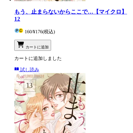
もう、止まらないからここで…【マイクロ】
12
160
/
¥176
(税込)
カートに追加
カートに追加しました
試し読み