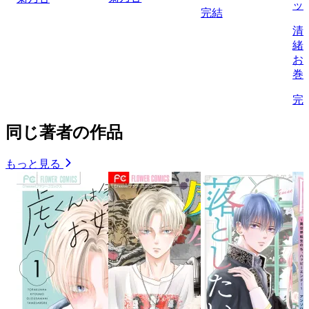
ッ
完結
清
緒
お
巻
完
同じ著者の作品
もっと見る