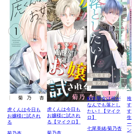
転生聖女は何が
推
なんでも落とし
す
虎くんは今日も
虎くんは今日も
たい！【マイク
す
お嬢様に試され
お嬢様に試され
ロ】
生
る【マイクロ】
る
ー
七尾美緒/菊乃杏
ン
菊乃杏
菊乃杏