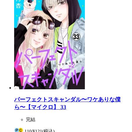
パーフェクトスキャンダル〜ワケありな僕
ら〜【マイクロ】 33
完結
110
/
¥121
(税込)