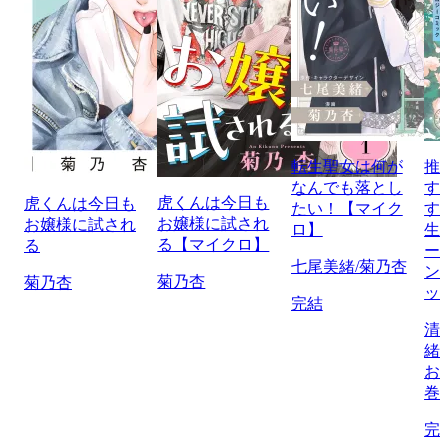
転生聖女は何が
推
なんでも落とし
す
虎くんは今日も
虎くんは今日も
たい！【マイク
す
お嬢様に試され
お嬢様に試され
ロ】
生
る【マイクロ】
る
ー
七尾美緒/菊乃杏
ン
菊乃杏
菊乃杏
ッ
完結
清
緒
お
巻
完