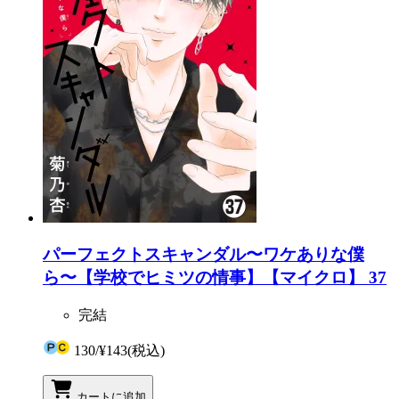
パーフェクトスキャンダル〜ワケありな僕
ら〜【学校でヒミツの情事】【マイクロ】 37
完結
130
/
¥143
(税込)
カートに追加