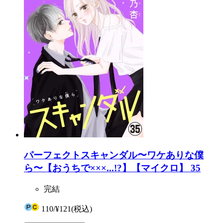
パーフェクトスキャンダル〜ワケありな僕
ら〜【おうちで×××...!?】【マイクロ】 35
完結
110
/
¥121
(税込)