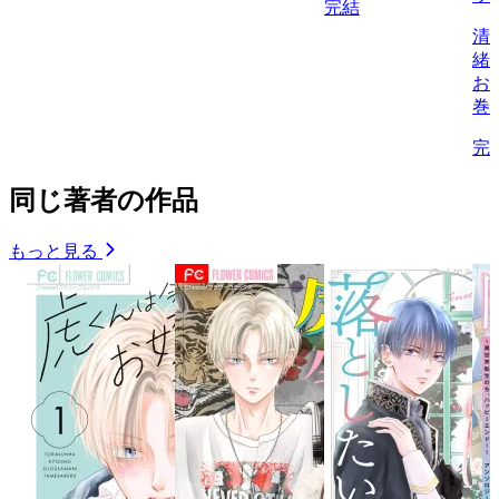
完結
清
緒
お
巻
完
同じ著者の作品
もっと見る