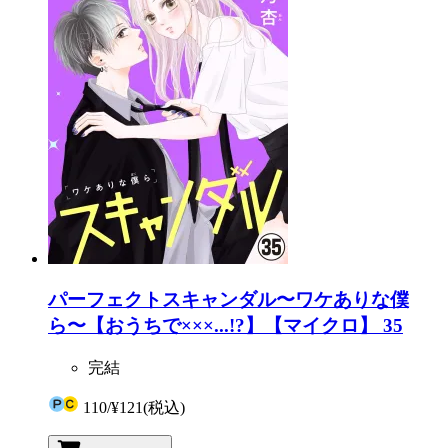
パーフェクトスキャンダル〜ワケありな僕
ら〜【おうちで×××...!?】【マイクロ】 35
完結
110
/
¥121
(税込)