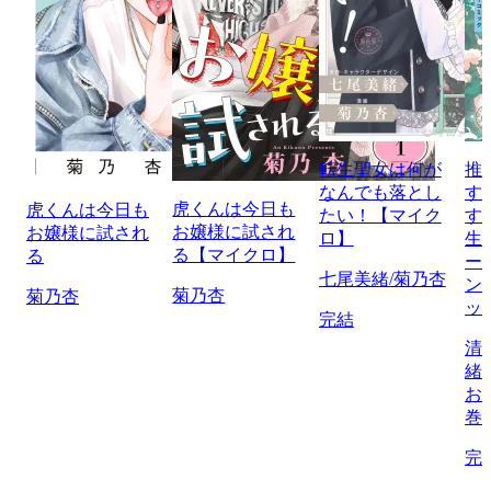
転生聖女は何が
推
なんでも落とし
す
虎くんは今日も
虎くんは今日も
たい！【マイク
す
お嬢様に試され
お嬢様に試され
ロ】
生
る【マイクロ】
る
ー
七尾美緒/菊乃杏
ン
菊乃杏
菊乃杏
ッ
完結
清
緒
お
巻
完