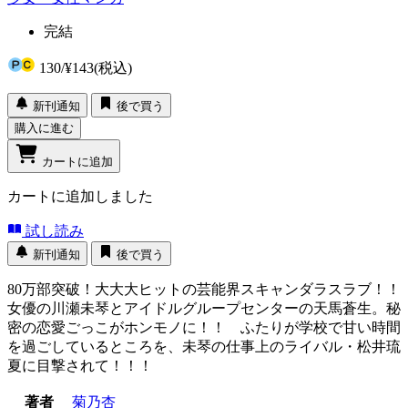
完結
130
/
¥143
(税込)
新刊通知
後で買う
購入に進む
カートに追加
カートに追加しました
試し読み
新刊通知
後で買う
80万部突破！大大大ヒットの芸能界スキャンダラスラブ！！
女優の川瀬未琴とアイドルグループセンターの天馬蒼生。秘
密の恋愛ごっこがホンモノに！！ ふたりが学校で甘い時間
を過ごしているところを、未琴の仕事上のライバル・松井琉
夏に目撃されて！！！
著者
菊乃杏