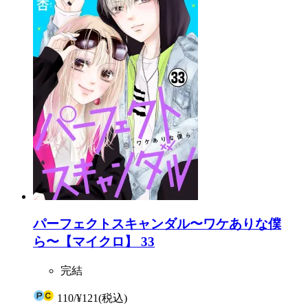
パーフェクトスキャンダル〜ワケありな僕
ら〜【マイクロ】 33
完結
110
/
¥121
(税込)