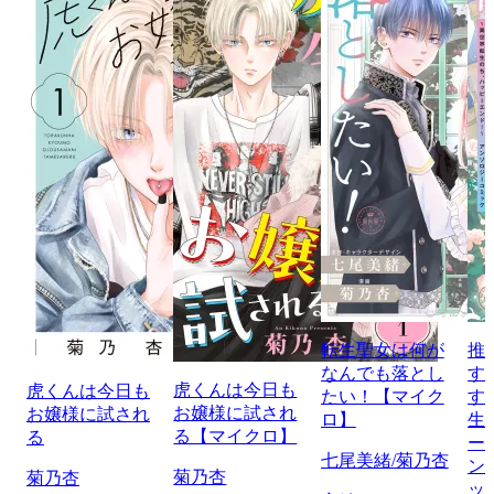
転生聖女は何が
推
なんでも落とし
す
虎くんは今日も
虎くんは今日も
たい！【マイク
す
お嬢様に試され
お嬢様に試され
ロ】
生
る【マイクロ】
る
ー
七尾美緒/菊乃杏
ン
菊乃杏
菊乃杏
ッ