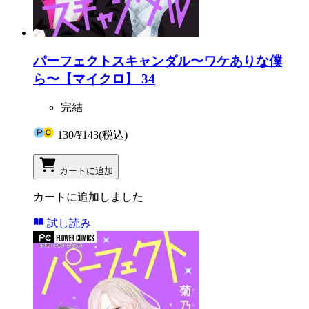
パーフェクトスキャンダル〜ワケありな僕
ら〜【マイクロ】 34
完結
130
/
¥143
(税込)
カートに追加
カートに追加しました
試し読み