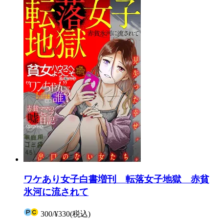
ワケあり女子白書増刊 転落女子地獄 赤貧
氷河に流されて
300
/
¥330
(税込)