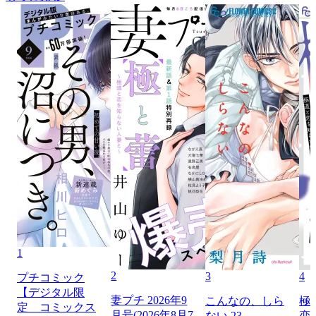
1
2
3
4
プチコミック
【デジタル限
妻プチ 2026年9
こんなの、しら
極
定 コミックス
月号(2026年8月7
ない 23
恋