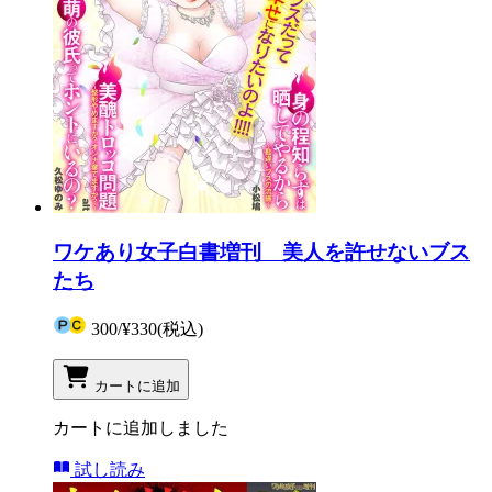
ワケあり女子白書増刊 美人を許せないブス
たち
300
/
¥330
(税込)
カートに追加
カートに追加しました
試し読み