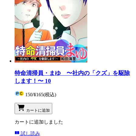
特命清掃員・まゆ 〜社内の「クズ」を駆除
します！〜 10
150
/
¥165
(税込)
カートに追加
カートに追加しました
試し読み