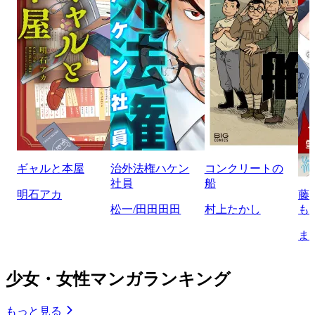
ギャルと本屋
治外法権ハケン
コンクリートの
社員
船
明石アカ
藤
松一/田田田田
村上たかし
も
ま
少女・女性マンガランキング
もっと見る