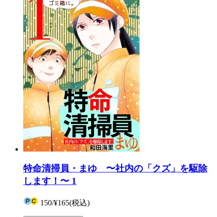
特命清掃員・まゆ 〜社内の「クズ」を駆除
します！〜 1
150
/
¥165
(税込)