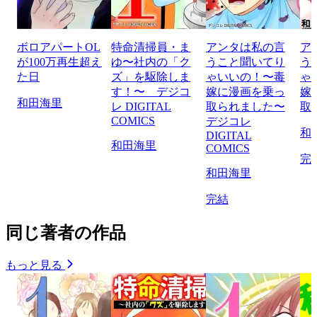
ボロアパートOL
特命清掃員・ま
アンタは私の言
ア
が100万再生超え
ゆ〜社内の「ク
うこと聞いてり
う
た日
ズ」を駆除しま
ゃいいの！〜毒
ゃ
す！〜 デジコ
嫁に漫画を乗っ
嫁
和田海里
レ DIGITAL
取られました〜
取
COMICS
デジコレ
和
DIGITAL
和田海里
COMICS
完
和田海里
完結
同じ著者の作品
もっと見る