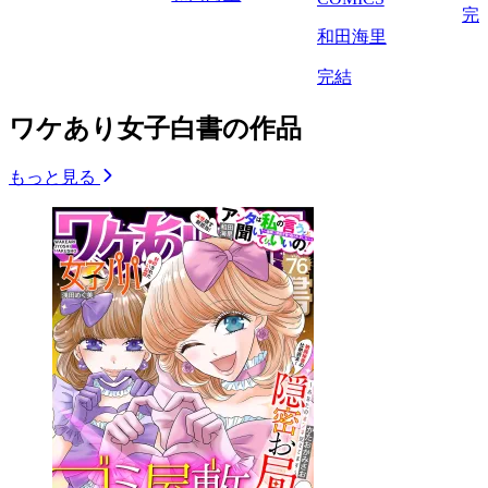
完
和田海里
完結
ワケあり女子白書の作品
もっと見る