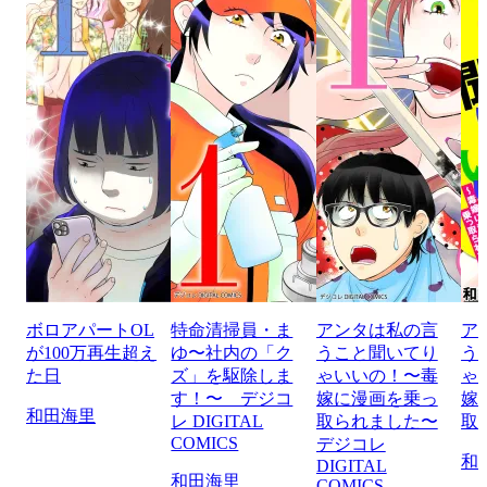
ボロアパートOL
特命清掃員・ま
アンタは私の言
ア
が100万再生超え
ゆ〜社内の「ク
うこと聞いてり
う
た日
ズ」を駆除しま
ゃいいの！〜毒
ゃ
す！〜 デジコ
嫁に漫画を乗っ
嫁
和田海里
レ DIGITAL
取られました〜
取
COMICS
デジコレ
和
DIGITAL
和田海里
COMICS