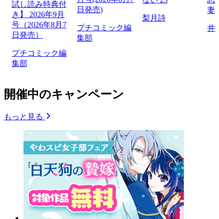
試し読み特典付
日発売)
妻
き】 2026年9月
梨月詩
号（2026年8月7
プチコミック編
井
日発売）
集部
プチコミック編
集部
開催中のキャンペーン
もっと見る