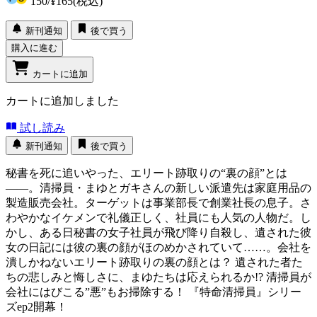
150
/
¥165
(税込)
新刊通知
後で買う
購入に進む
カートに追加
カートに追加しました
試し読み
新刊通知
後で買う
秘書を死に追いやった、エリート跡取りの“裏の顔”とは
――。清掃員・まゆとガキさんの新しい派遣先は家庭用品の
製造販売会社。ターゲットは事業部長で創業社長の息子。さ
わやかなイケメンで礼儀正しく、社員にも人気の人物だ。し
かし、ある日秘書の女子社員が飛び降り自殺し、遺された彼
女の日記には彼の裏の顔がほのめかされていて……。会社を
潰しかねないエリート跡取りの裏の顔とは？ 遺された者た
ちの悲しみと悔しさに、まゆたちは応えられるか!? 清掃員が
会社にはびこる”悪”もお掃除する！ 『特命清掃員』シリー
ズep2開幕！