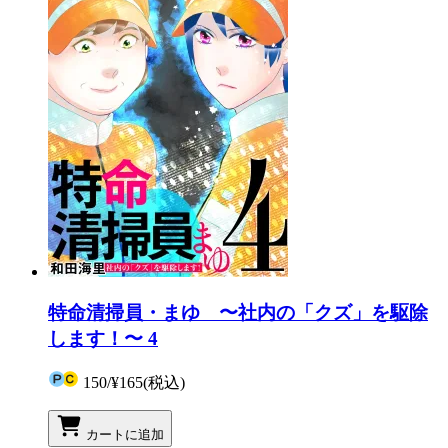
特命清掃員・まゆ 〜社内の「クズ」を駆除
します！〜 4
150
/
¥165
(税込)
カートに追加