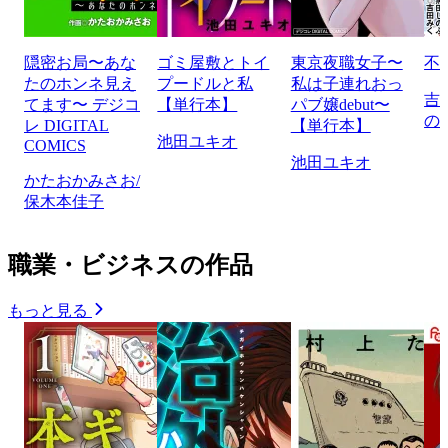
隠密お局〜あな
ゴミ屋敷とトイ
東京夜職女子〜
不
たのホンネ見え
プードルと私
私は子連れおっ
吉
てます〜 デジコ
【単行本】
パブ嬢debut〜
の
レ DIGITAL
【単行本】
池田ユキオ
COMICS
池田ユキオ
かたおかみさお/
保木本佳子
職業・ビジネスの作品
もっと見る