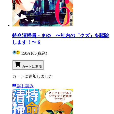
特命清掃員・まゆ 〜社内の「クズ」を駆除
します！〜 6
150
/
¥165
(税込)
カートに追加
カートに追加しました
試し読み