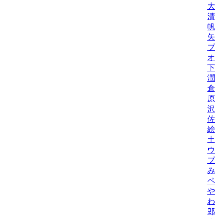
大
清
帆
矢
プ
オ
下
潤
倉
原
沢
佐
絵
土
ウ
プ
み
ペ
や
わ
郎