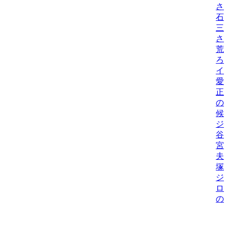
さ
石
三
さ
荒
ろ
イ
愛
正
の
候
ジ
谷
宮
夫
塚
ジ
ロ
の