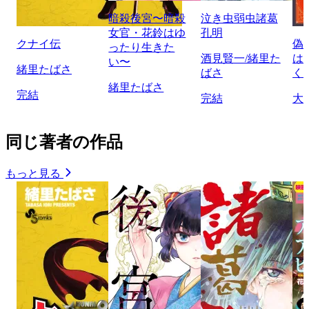
暗殺後宮〜暗殺
泣き虫弱虫諸葛
女官・花鈴はゆ
孔明
クナイ伝
偽
ったり生きた
酒見賢一/緒里た
は
い〜
緒里たばさ
ばさ
く
緒里たばさ
完結
完結
大
同じ著者の作品
もっと見る