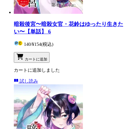
暗殺後宮〜暗殺女官・花鈴はゆったり生きた
い〜【単話】 6
140
/
¥154
(税込)
カートに追加
カートに追加しました
試し読み