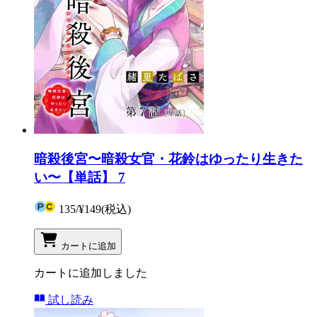
暗殺後宮〜暗殺女官・花鈴はゆったり生きた
い〜【単話】 7
135
/
¥149
(税込)
カートに追加
カートに追加しました
試し読み