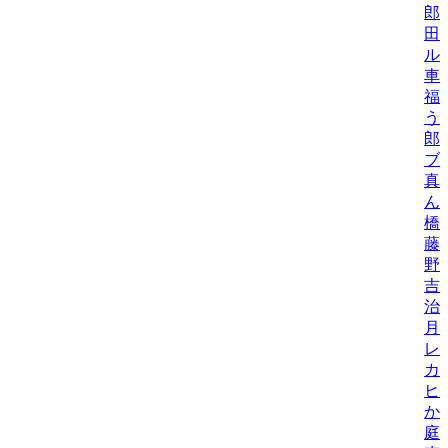
郎
田
ル
車
福
う
郎
ブ
真
ん
橋
藤
野
吉
治
月
レ
カ
ヒ
か
庭