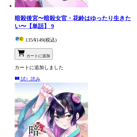
暗殺後宮〜暗殺女官・花鈴はゆったり生きた
い〜【単話】 9
135
/
¥149
(税込)
カートに追加
カートに追加しました
試し読み