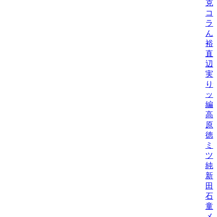
克
コ
ラ
ん
裕
直
辺
実
り
ッ
編
高
原
徳
ミ
ツ
純
新
田
石
童
メ