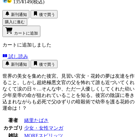
135
/
¥149
(税込)
新刊通知
後で買う
購入に進む
カートに追加
カートに追加しました
試し読み
新刊通知
後で買う
世界の美女を集めた後宮。見習い宮女・花鈴の夢は友達を作
ること。しかし超絶極悪文官の父を怖れて誰も近づいてくれ
なくて涙の日々…そんな中、ただ一人優しくしてくれた幼い
少年皇帝の命が狙われていることを知る。後宮の陰謀に巻き
込まれながらも必死で父ゆずりの暗殺術で幼帝を護る花鈴の
運命は！？
著者
緒里たばさ
カテゴリ
少女・女性マンガ
雑誌
MOREスピリッツ