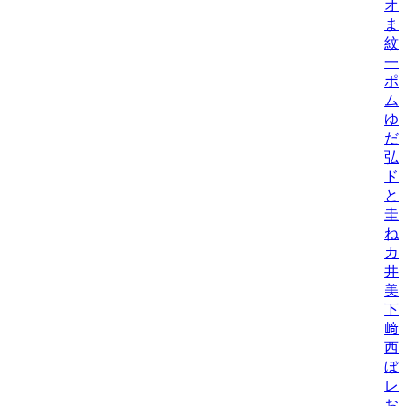
オ
ま
紋
一
ポ
ム
ゆ
だ
弘
ド
と
圭
ね
カ
井
美/
下
﨑
西
ぼ
レ
お