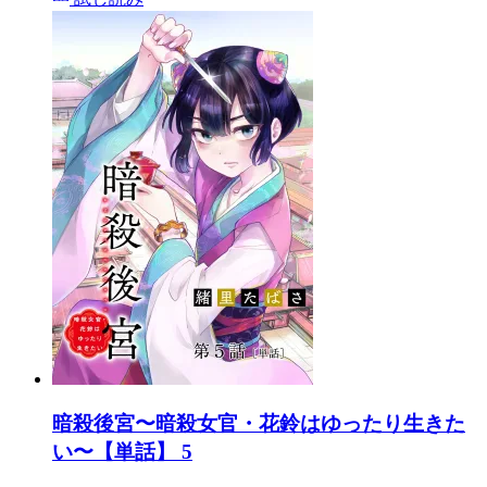
暗殺後宮〜暗殺女官・花鈴はゆったり生きた
い〜【単話】 5