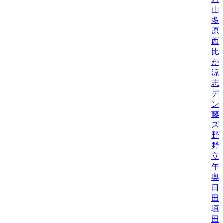
山
多
原
西
比/
が
涼
志
デ
ン
藤
ズ
野
野機
立
午
奥
日
田
垣
田