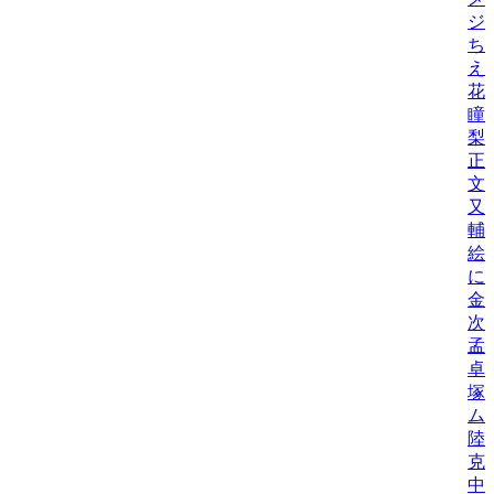
ジ
ち
え
花
瞳
梨
正
文
又
輔
絵
に
金
次
孟
卓
塚
ム
陸
克
中