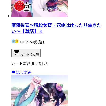
暗殺後宮〜暗殺女官・花鈴はゆったり生きた
い〜【単話】 3
140
/
¥154
(税込)
カートに追加
カートに追加しました
試し読み