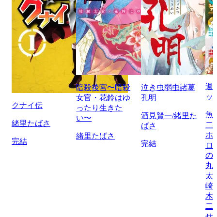
週
暗殺後宮〜暗殺
泣き虫弱虫諸葛
ッ
女官・花鈴はゆ
孔明
クナイ伝
ったり生きた
魚
酒見賢一/緒里た
い〜
緒里たばさ
二
ばさ
ホ
緒里たばさ
完結
完結
ロ
の
丸
太
崎
木
二
せ