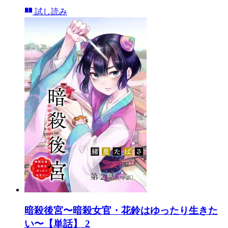
試し読み
暗殺後宮〜暗殺女官・花鈴はゆったり生きた
い〜【単話】 2