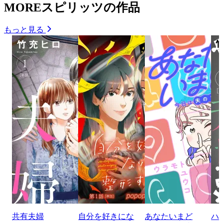
MOREスピリッツの作品
もっと見る
共有夫婦
自分を好きにな
あなたいまど
ハ