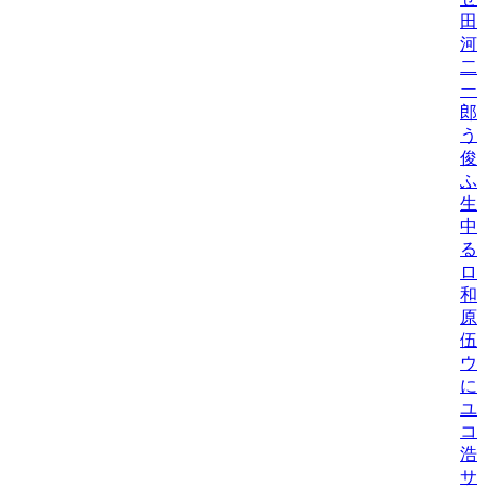
田
河
二
ー
郎
う
俊
ふ
生
中
る
ロ
和
原
伍
ウ
に
ユ
コ
浩
サ