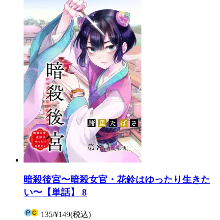
暗殺後宮〜暗殺女官・花鈴はゆったり生きた
い〜【単話】 8
135
/
¥149
(税込)