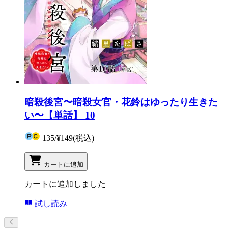
暗殺後宮〜暗殺女官・花鈴はゆったり生きた
い〜【単話】 10
135
/
¥149
(税込)
カートに追加
カートに追加しました
試し読み