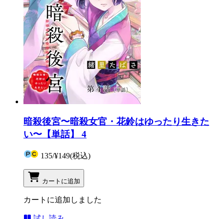
暗殺後宮〜暗殺女官・花鈴はゆったり生きた
い〜【単話】 4
135
/
¥149
(税込)
カートに追加
カートに追加しました
試し読み