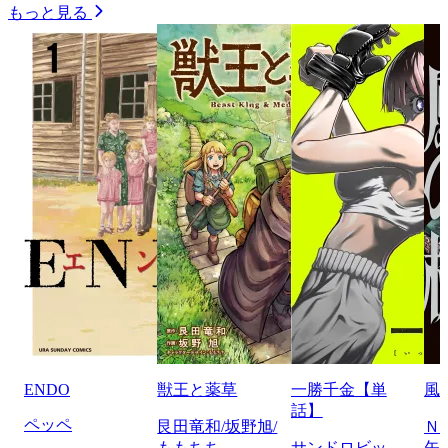
もっと見る
ENDO
獣王と薬草
一勝千金【単
風
話】
ペッペ
艮田竜和/坂野旭/
Ｎ
ももちち
サンドロビッ
矢