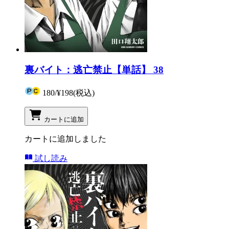
裏バイト：逃亡禁止【単話】 38
180
/
¥198
(税込)
カートに追加
カートに追加しました
試し読み