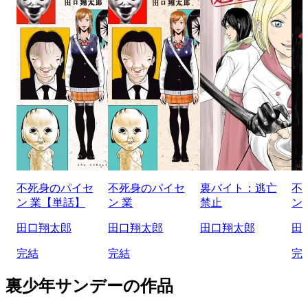
不死身のパイセ
不死身のパイセ
裏バイト：逃亡
不
ン 業【単話】
ン 業
禁止
ン
田口翔太郎
田口翔太郎
田口翔太郎
田
完結
完結
完
裏少年サンデーの作品