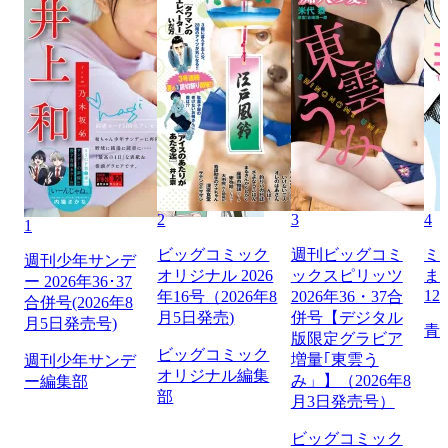
2
3
4
1
ビッグコミック
週刊ビッグコミ
ミ
週刊少年サンデ
オリジナル 2026
ックスピリッツ
ま
ー 2026年36･37
12
年16号（2026年8
2026年36・37合
合併号(2026年8
月5日発売)
併号【デジタル
月5日発売号)
青
版限定グラビア
ビッグコミック
増量｢東雲う
週刊少年サンデ
オリジナル編集
み」】（2026年8
ー編集部
部
月3日発売号）
ビッグコミック