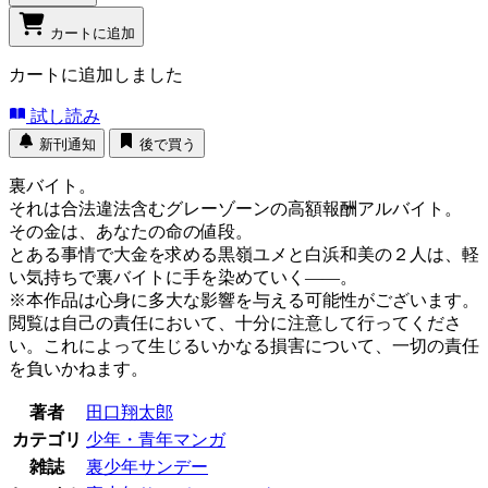
カートに追加
カートに追加しました
試し読み
新刊通知
後で買う
裏バイト。
それは合法違法含むグレーゾーンの高額報酬アルバイト。
その金は、あなたの命の値段。
とある事情で大金を求める黒嶺ユメと白浜和美の２人は、軽
い気持ちで裏バイトに手を染めていく――。
※本作品は心身に多大な影響を与える可能性がございます。
閲覧は自己の責任において、十分に注意して行ってくださ
い。これによって生じるいかなる損害について、一切の責任
を負いかねます。
著者
田口翔太郎
カテゴリ
少年・青年マンガ
雑誌
裏少年サンデー