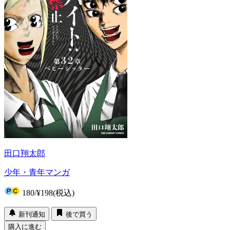
田口翔太郎
少年・青年マンガ
180
/
¥198
(税込)
新刊通知
後で買う
購入に進む