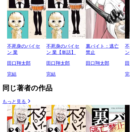
不死身のパイセ
不死身のパイセ
裏バイト：逃亡
不
ン 業
ン 業【単話】
禁止
ン
田口翔太郎
田口翔太郎
田口翔太郎
田
完結
完結
完
同じ著者の作品
もっと見る