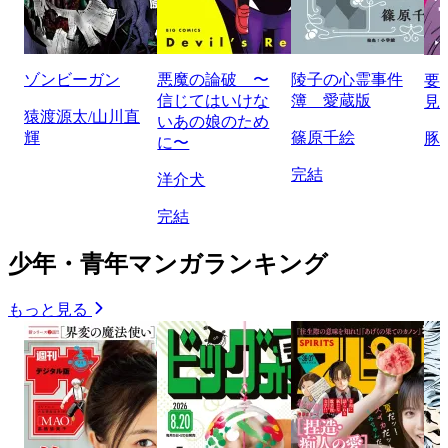
ゾンビーガン
悪魔の論破 〜
陵子の心霊事件
要
信じてはいけな
簿 愛蔵版
見
猿渡源太/山川直
いあの娘のため
輝
篠原千絵
豚
に〜
完結
洋介犬
完結
少年・青年マンガランキング
もっと見る