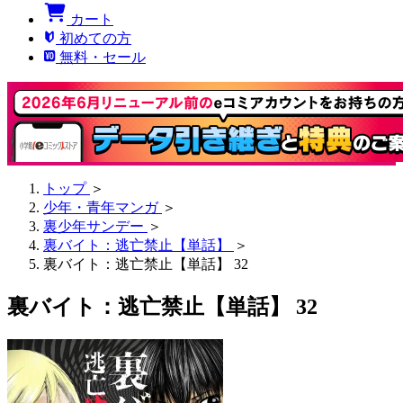
カート
初めての方
無料・セール
トップ
＞
少年・青年マンガ
＞
裏少年サンデー
＞
裏バイト：逃亡禁止【単話】
＞
裏バイト：逃亡禁止【単話】 32
裏バイト：逃亡禁止【単話】 32