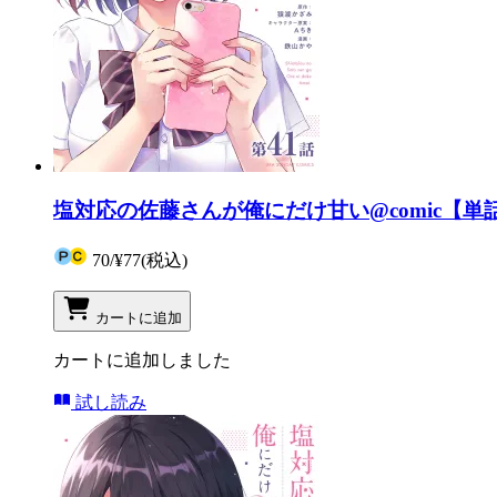
塩対応の佐藤さんが俺にだけ甘い@comic【単話
70
/
¥77
(税込)
カートに追加
カートに追加しました
試し読み