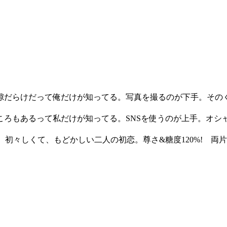
隙だらけだって俺だけが知ってる。写真を撮るのが下手。その
ころもあるって私だけが知ってる。SNSを使うのが上手。オシ
だ。初々しくて、もどかしい二人の初恋。尊さ&糖度120%! 両