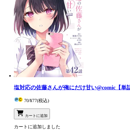
塩対応の佐藤さんが俺にだけ甘い@comic【単話
70
/
¥77
(税込)
カートに追加
カートに追加しました