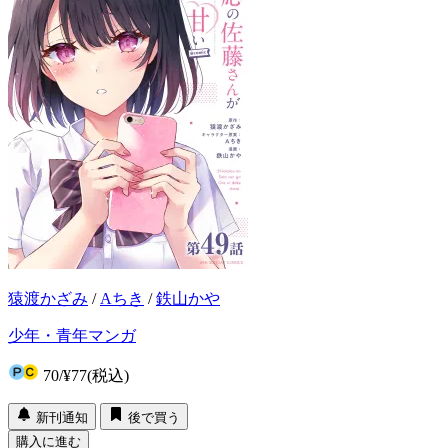
猿渡かざみ
/
Aちき
/
鉄山かや
少年・青年マンガ
70
/
¥77
(税込)
新刊通知
後で買う
購入に進む