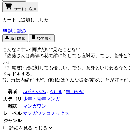
カートに追加
カートに追加しました
試し読み
新刊通知
後で買う
こんなに甘い”両片想い”見たことない！
「佐藤さんは高嶺の花で誰に対しても塩対応。でも、意外と
い」
「押尾君は誰に対しても優しい。でも、意外といじわるなと
ドキドキする」
??これは内緒だけど、俺(私)はそんな彼女(彼)のことが好き
著者
猿渡かざみ
/
Aちき
/
鉄山かや
カテゴリ
少年・青年マンガ
雑誌
マンガワン
レーベル
マンガワンコミックス
ジャンル
詳細を見る
とじる