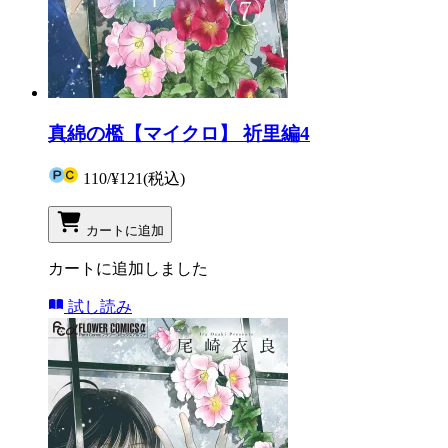
真綿の檻【マイクロ】 祈里編4
110
/
¥121
(税込)
カートに追加
カートに追加しました
試し読み