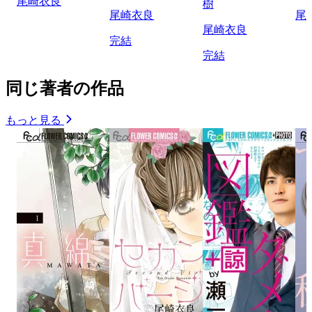
尾崎衣良
樹
尾崎衣良
尾
尾崎衣良
完結
完結
同じ著者の作品
もっと見る