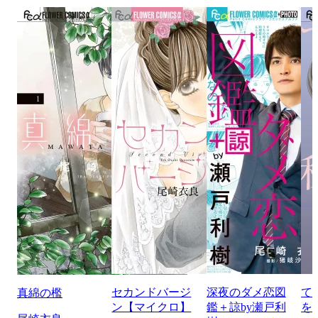
セカンドバージ
深夜のダメ恋図
て
真綿の檻
ン【マイクロ】
鑑＋諒by瀬戸利
を