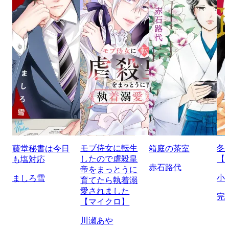
モブ侍女に転生
冬
藤堂秘書は今日
箱庭の茶室
したので虐殺皇
【
も塩対応
赤石路代
帝をまっとうに
小
ましろ雪
育てたら執着溺
愛されました
完
【マイクロ】
川瀬あや