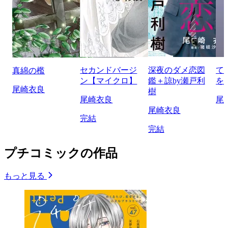
セカンドバージ
深夜のダメ恋図
て
真綿の檻
ン【マイクロ】
鑑＋諒by瀬戸利
を
尾崎衣良
樹
尾崎衣良
尾
尾崎衣良
完結
完結
プチコミックの作品
もっと見る