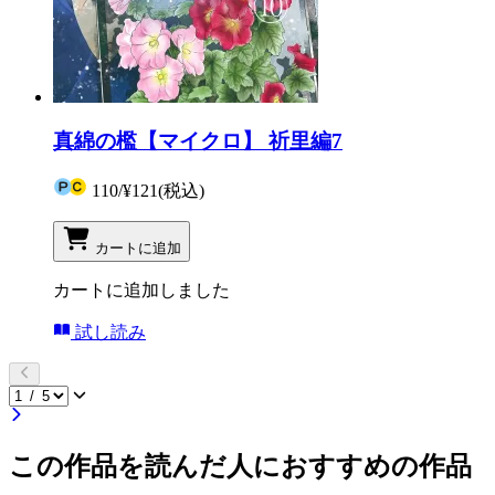
真綿の檻【マイクロ】 祈里編7
110
/
¥121
(税込)
カートに追加
カートに追加しました
試し読み
この作品を読んだ人におすすめの作品