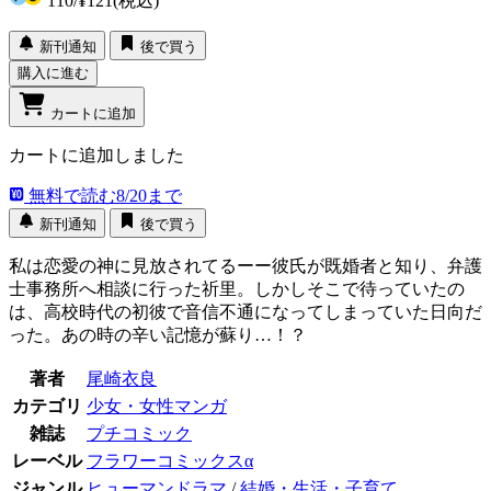
110
/
¥121
(税込)
新刊通知
後で買う
購入に進む
カートに追加
カートに追加しました
無料で読む
8/20まで
新刊通知
後で買う
私は恋愛の神に見放されてるーー彼氏が既婚者と知り、弁護
士事務所へ相談に行った祈里。しかしそこで待っていたの
は、高校時代の初彼で音信不通になってしまっていた日向だ
った。あの時の辛い記憶が蘇り…！？
著者
尾崎衣良
カテゴリ
少女・女性マンガ
雑誌
プチコミック
レーベル
フラワーコミックスα
ジャンル
ヒューマンドラマ
/
結婚・生活・子育て