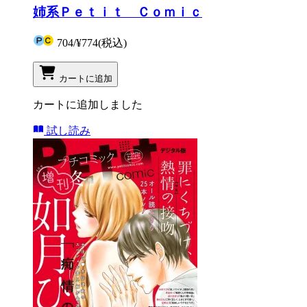
姉系Ｐｅｔｉｔ Ｃｏｍｉｃ
704
/
¥774
(税込)
カートに追加
カートに追加しました
試し読み