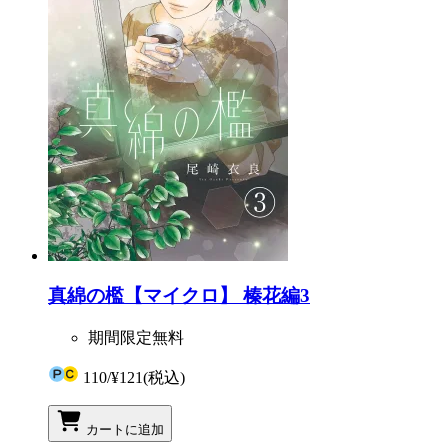
真綿の檻【マイクロ】 榛花編3
期間限定無料
110
/
¥121
(税込)
カートに追加