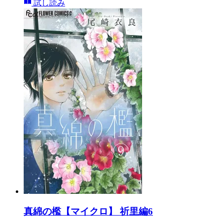
試し読み
真綿の檻【マイクロ】 祈里編6