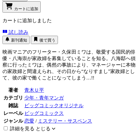
カートに追加
カートに追加しました
試し読み
新刊通知
後で買う
映画マニアのフリーター・久保田ミワは、敬愛する国民的俳
優・八海崇が家政婦を募集していることを知る。八海邸へ偵
察に行ったミワは、偶然の事故により、マネージャーに本物
の家政婦と間違えられ、その日から“なりすまし”家政婦とし
て、彼の家で働くことになってしまう…!!
著者
青木Ｕ平
カテゴリ
少年・青年マンガ
雑誌
ビッグコミックオリジナル
レーベル
ビッグコミックス
ジャンル
恋愛
/
ミステリー・サスペンス
詳細を見る
とじる