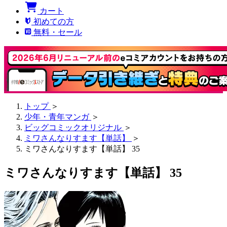
カート
初めての方
無料・セール
トップ
＞
少年・青年マンガ
＞
ビッグコミックオリジナル
＞
ミワさんなりすます【単話】
＞
ミワさんなりすます【単話】 35
ミワさんなりすます【単話】 35