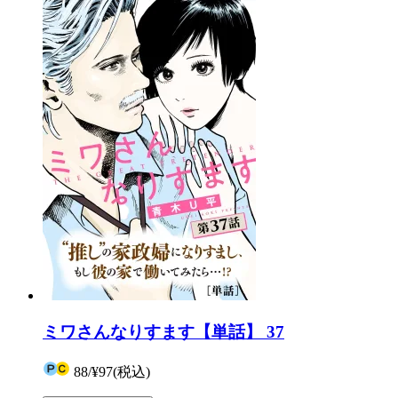
ミワさんなりすます【単話】 37
88
/
¥97
(税込)