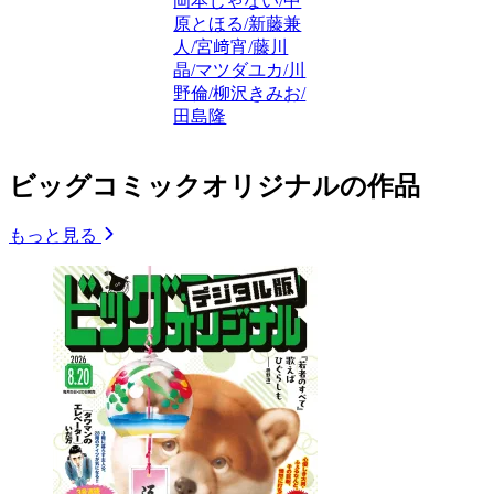
岡本じゃない/中
原とほる/新藤兼
人/宮﨑宵/藤川
晶/マツダユカ/川
野倫/柳沢きみお/
田島隆
ビッグコミックオリジナルの作品
もっと見る