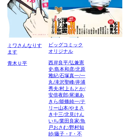
ビッグコミック
ミワさんなりす
オリジナル
ます
西岸良平/弘兼憲
青木Ｕ平
史/島本和彦/北原
雅紀/石塚真一/一
丸/滝沢聖峰/井浦
秀夫/村上もとか/
安倍夜郎/尾瀬あ
きら/能條純一/テ
リー山本/やまさ
き十三/北見けん
いち/業田良家/魚
戸おさむ/野村知
紗/藤子・F・不