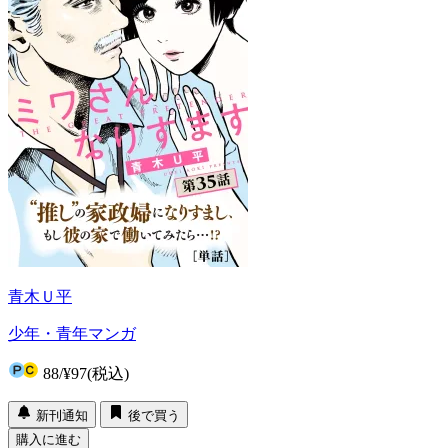
青木Ｕ平
少年・青年マンガ
88
/
¥97
(税込)
新刊通知
後で買う
購入に進む