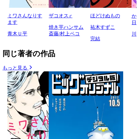
ミワさんなりす
ザコオス♂
ほどけぬもの
か
ます
日
焼き芋ハンサム
祐木すずこ
青木Ｕ平
斎藤/村上ペコ
川
完結
同じ著者の作品
もっと見る