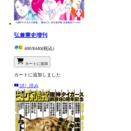
弘兼憲史増刊
400
/
¥440
(税込)
カートに追加
カートに追加しました
試し読み