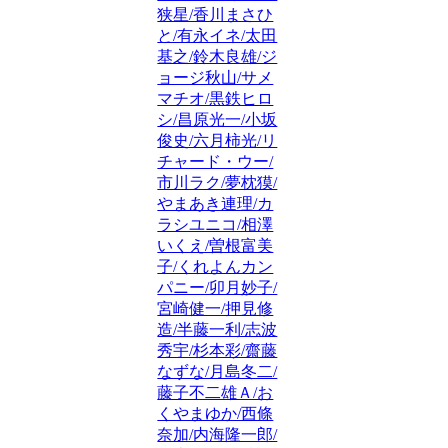
狭星/香川まさひ
と/有永イネ/太田
基之/鈴木良雄/ジ
ョージ秋山/サメ
マチオ/黒鉄ヒロ
シ/昌原光一/小坂
俊史/六月柿光/リ
チャード・ウー/
市川ラク/夢枕獏/
やまあき連理/カ
ラシユニコ/相澤
いくえ/曽根富美
子/くれよんカン
パニー/卯月妙子/
宮崎健一/押見修
造/半藤一利/志波
秀宇/杉本彩/齋藤
なずな/月島冬二/
藤子不二雄Ａ/お
くやまゆか/西條
奈加/内海隆一郎/