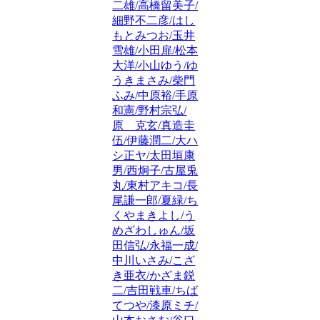
二雄/高橋留美子/
細野不二彦/はし
もとみつお/玉井
雪雄/小田扉/松本
大洋/小山ゆう/ゆ
うきまさみ/柴門
ふみ/中原裕/手原
和憲/野村宗弘/
原 克玄/真造圭
伍/伊藤潤二/大ハ
シ正ヤ/太田垣康
男/西炯子/古屋兎
丸/東村アキコ/長
尾謙一郎/夏緑/ち
くやまきよし/う
めざわしゅん/坂
田信弘/永福一成/
中川いさみ/こざ
き亜衣/かざま鋭
二/吉田戦車/ちば
てつや/漆原ミチ/