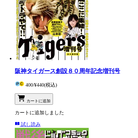
阪神タイガース創設８０周年記念増刊号
400
/
¥440
(税込)
カートに追加
カートに追加しました
試し読み