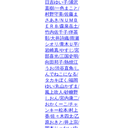
日吉ゆい子/浦沢
直樹/一色まこと/
村野守美/佐藤ま
さあき/ＮＵＭＢ
ＥＲ８/森泉岳土/
竹内佐千子/伴茶
彰/大井詩織/雨瀬
シオリ/青木Ｕ平/
岩崎真/やすじ/宮
部喜光/三国史明/
向田邦子/熱焼江
うお/渋谷直角/し
んでねこになる/
タカキぼく/福岡
ゆい/丸山かずま/
風上吹人/砂糖野
しおん/宮内康二/
おかくーこ/チャ
ンキー松本/村上
香/佐々木四太/乙
原おきと/井上宗/