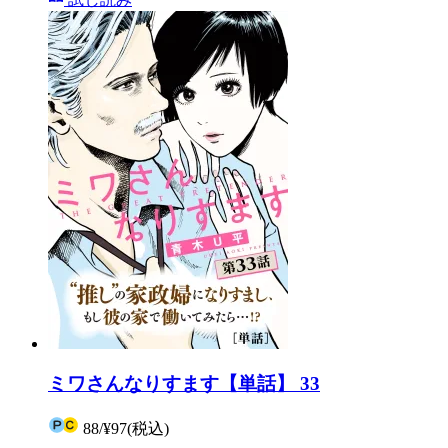
ミワさんなりすます【単話】 33
88
/
¥97
(税込)