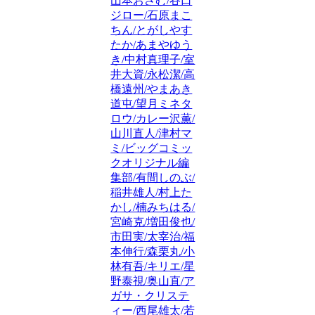
山本おさむ/谷口
ジロー/石原まこ
ちん/とがしやす
たか/あまやゆう
き/中村真理子/室
井大資/永松潔/高
橋遠州/やまあき
道屯/望月ミネタ
ロウ/カレー沢薫/
山川直人/津村マ
ミ/ビッグコミッ
クオリジナル編
集部/有間しのぶ/
稲井雄人/村上た
かし/楠みちはる/
宮崎克/増田俊也/
市田実/太宰治/福
本伸行/森栗丸/小
林有吾/キリエ/星
野泰視/奥山直/ア
ガサ・クリステ
ィー/西尾雄太/若