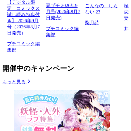
【デジタル限
妻プチ 2026年9
こんなの、しら
極
定 コミックス
月号(2026年8月7
ない 23
恋
試し読み特典付
日発売)
妻
き】 2026年9月
梨月詩
号（2026年8月7
プチコミック編
井
日発売）
集部
プチコミック編
集部
開催中のキャンペーン
もっと見る