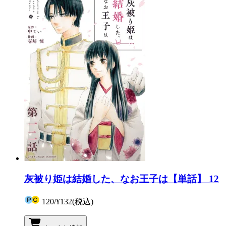
灰被り姫は結婚した、なお王子は【単話】 12
120
/
¥132
(税込)