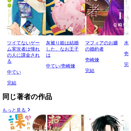
ツイてないゲー
灰被り姫は結婚
マフィアのお嬢
水
ム実況者は憧れ
した、なお王子
の婚約者
壱
の人に課金され
は
壱崎煉
る
完
中てい/壱崎煉
完結
中てい
完結
同じ著者の作品
もっと見る