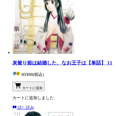
灰被り姫は結婚した、なお王子は【単話】 11
80
/
¥88
(税込)
カートに追加
カートに追加しました
試し読み