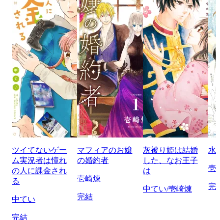
ツイてないゲー
マフィアのお嬢
灰被り姫は結婚
水
ム実況者は憧れ
の婚約者
した、なお王子
壱
の人に課金され
は
壱崎煉
る
完
中てい/壱崎煉
完結
中てい
完結