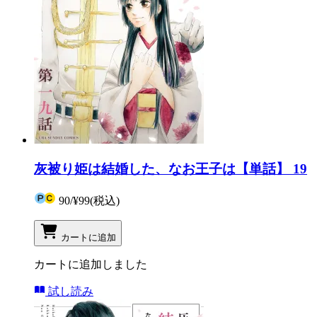
灰被り姫は結婚した、なお王子は【単話】 19
90
/
¥99
(税込)
カートに追加
カートに追加しました
試し読み