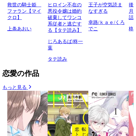
救世の騎士姫
ヒロイン不在の
王子が空気読ま
後
ファラン【マイ
悪役令嬢は婚約
なすぎる
月
クロ】
破棄してワンコ
話
幸路/ｋａｅ/くろ
系従者と逃亡す
上条あおい
でこ
柊
る【タテ読み】
じろあるば/柊一
葉
タテ読み
恋愛の作品
もっと見る