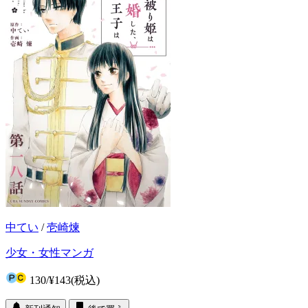
中てい
/
壱崎煉
少女・女性マンガ
130
/
¥143
(税込)