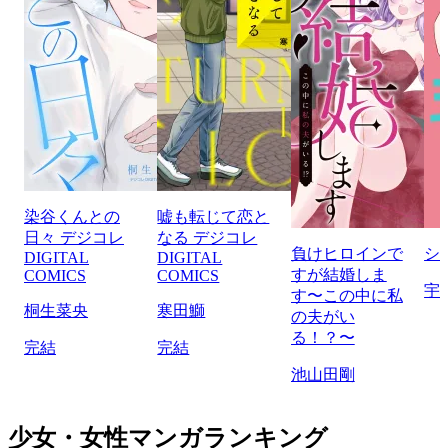
染谷くんとの
嘘も転じて恋と
日々 デジコレ
なる デジコレ
負けヒロインで
シ
DIGITAL
DIGITAL
すが結婚しま
COMICS
COMICS
宇
す〜この中に私
桐生菜央
寒田鰤
の夫がい
る！？〜
完結
完結
池山田剛
少女・女性マンガランキング