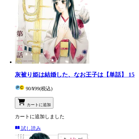
灰被り姫は結婚した、なお王子は【単話】 15
90
/
¥99
(税込)
カートに追加
カートに追加しました
試し読み