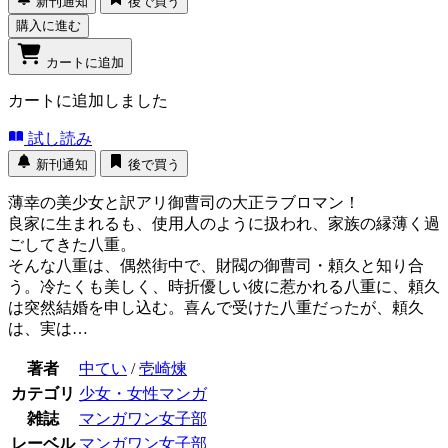
新刊通知
後で買う
購入に進む
カートに追加
カートに追加しました
試し読み
新刊通知
後で買う
薄幸の美少女と訳アリ御曹司の大正ラブロマン！
良家に生まれるも、使用人のように扱われ、家族の縁薄く過
ごしてきた八重。
そんな八重は、偶然街中で、財閥の御曹司・頼久と知り合
う。冷たくも美しく、時折優しい彼に惹かれる八重に、頼久
は突然結婚を申し込む。喜んで受けた八重だったが、頼久
は、実は…
著者
中てい
/
壱崎煉
カテゴリ
少女・女性マンガ
雑誌
マンガワン女子部
レーベル
マンガワン女子部