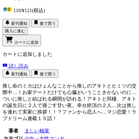
110
/
¥121
(税込)
新刊通知
後で買う
購入に進む
カートに追加
カートに追加しました
試し読み
新刊通知
後で買う
推し命のミカはひょんなことから推しのアキトとヒミツの交
際中…！お家デートだけでも心臓がいうこときかないのに…
ついに推しと結ばれる瞬間が訪れる！アキトと同棲、アキト
の誕生日に２人で過ごす甘い夜。幸せ絶頂の２人…次は推し
を連れて実家に挨拶！！？ファンから恋人へ…マジ恋愛！ラ
ブドリーム連載１５話！
著者
ましい柚茉
カテゴリ
少女・女性マンガ