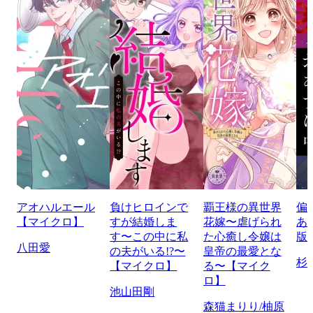
アオハルエール
負けヒロインで
覇王様の異世界
偏
【マイクロ】
すが結婚しま
花嫁〜虐げられ
あ
す〜この中に私
た心癒し令嬢は
版
八田愛
の夫がいる!?〜
皇帝の最愛とな
杉
【マイクロ】
る〜【マイク
ロ】
池山田剛
森猫まりり/柚原