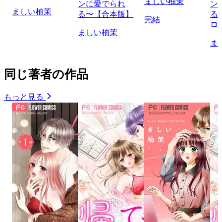
ましい柚茉
ンに愛でられ
ン
ましい柚茉
る〜【合本版】
る
完結
ロ
ましい柚茉
ま
同じ著者の作品
もっと見る