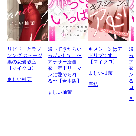
リビドーとラブ
帰ってきたらい
キスシーンはア
帰
ソング ステージ
っぱいして。〜
ドリブです！
っ
裏の恋愛教室
アラサー漫画
【マイクロ】
ア
【マイクロ】
家、年下リーマ
家
ましい柚茉
ンに愛でられ
ン
ましい柚茉
る〜【合本版】
る
完結
ロ
ましい柚茉
ま