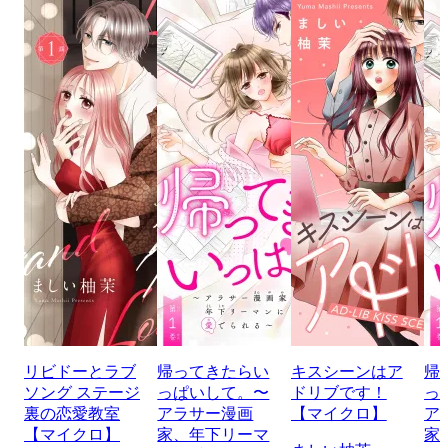
リビドーとラブ
帰ってきたらい
キスシーンはア
帰
ソング ステージ
っぱいして。〜
ドリブです！
っ
裏の恋愛教室
アラサー漫画
【マイクロ】
ア
【マイクロ】
家、年下リーマ
家