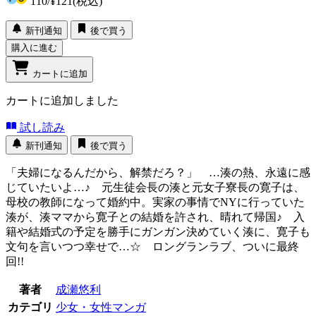
110
/
¥121
(税込)
新刊通知
後で買う
購入に進む
カートに追加
カートに追加しました
試し読み
新刊通知
後で買う
「夫婦になるんだから、解禁だろ？」 …湊の熱、永遠に感
じていたいよ…♪ 元生徒会長の湊と元女子寮長の寛子は、
母校の教師になって婚約中。実家の事情でNYに行っていた
湊が、湊ママから寛子との結婚を許され、晴れて帰国♪ 入
籍や結婚式の予定を勝手にガンガン決めていく湊に、寛子も
文句を言いつつ幸せで…☆ ロングランラブ、ついに最終
回!!
著者
成瀬悠利
カテゴリ
少女・女性マンガ