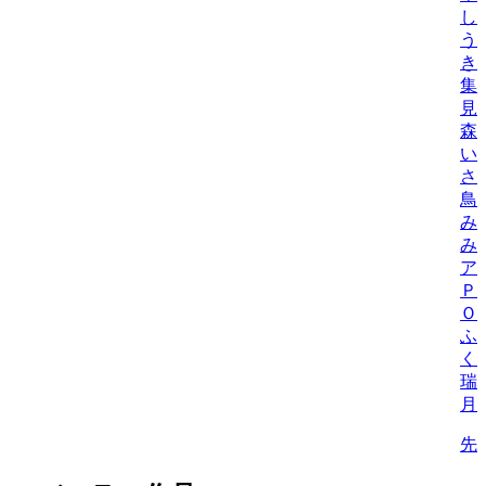
し
う
き
集
見
森
い
さ
鳥
み
み
ア
Ｐ
Ｏ
ふ
く
瑞
月
先