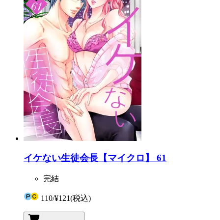
イケない生徒会長【マイクロ】 61
完結
110
/
¥121
(税込)