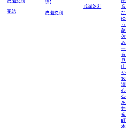
由
成瀬悠利
話】
成瀬悠利
音
完結
な
成瀬悠利
ゆ
う
萌
佐
み
一
有
見
山
か
綾
瀬
心
奈
あ
井
多
町
本