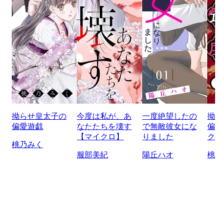
拗らせ皇太子の
今度は私が、あ
一度絶望したの
拗
偏愛遊戯
なたたちを壊す
で無敵彼女にな
偏
【マイクロ】
りました
ク
桃乃みく
服部美紀
陽丘ハオ
桃