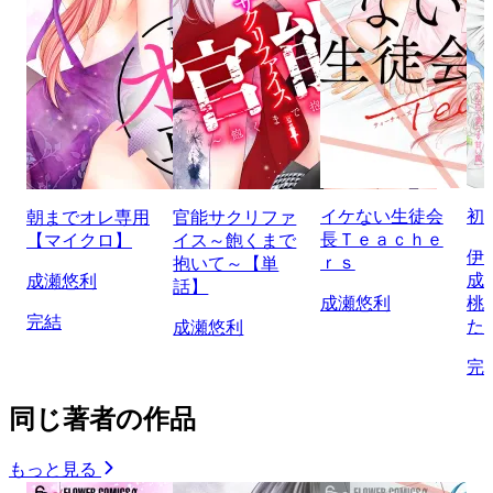
イケない生徒会
初
朝までオレ専用
官能サクリファ
長Ｔｅａｃｈｅ
【マイクロ】
イス～飽くまで
伊
ｒｓ
抱いて～【単
成
成瀬悠利
話】
成瀬悠利
桃
完結
た
成瀬悠利
完
同じ著者の作品
もっと見る