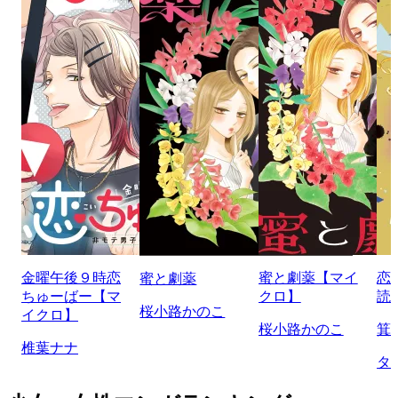
金曜午後９時恋
蜜と劇薬【マイ
恋
蜜と劇薬
ちゅーばー【マ
クロ】
読
桜小路かのこ
イクロ】
桜小路かのこ
箕
椎葉ナナ
タ