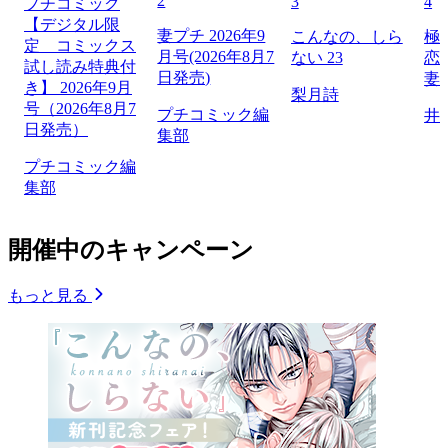
2
3
4
プチコミック
【デジタル限
妻プチ 2026年9
こんなの、しら
極
定 コミックス
月号(2026年8月7
ない 23
恋
試し読み特典付
日発売)
妻
き】 2026年9月
梨月詩
号（2026年8月7
プチコミック編
井
日発売）
集部
プチコミック編
集部
開催中のキャンペーン
もっと見る