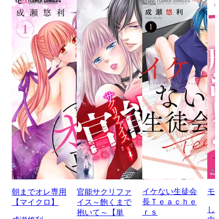
イケない生徒会
モ
朝までオレ専用
官能サクリファ
長Ｔｅａｃｈｅ
【マイクロ】
イス～飽くまで
し
ｒｓ
抱いて～【単