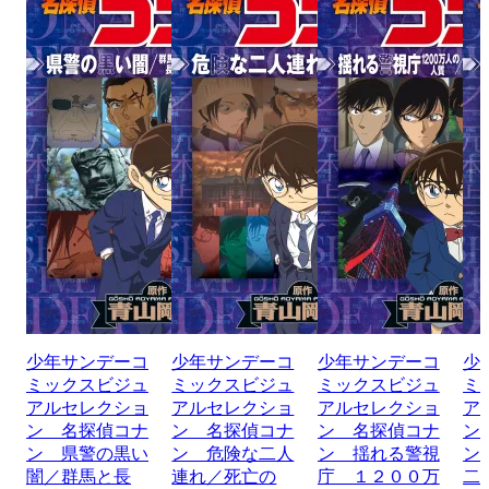
少年サンデーコ
少年サンデーコ
少年サンデーコ
少
ミックスビジュ
ミックスビジュ
ミックスビジュ
ミ
アルセレクショ
アルセレクショ
アルセレクショ
ア
ン 名探偵コナ
ン 名探偵コナ
ン 名探偵コナ
ン
ン 県警の黒い
ン 危険な二人
ン 揺れる警視
ン
闇／群馬と長
連れ／死亡の
庁 １２００万
二