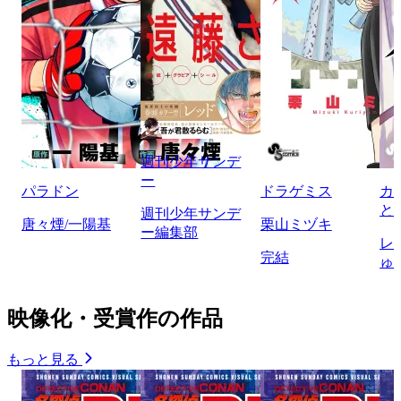
週刊少年サンデ
ー
パラドン
ドラゲミス
カ
と
週刊少年サンデ
唐々煙/一陽基
栗山ミヅキ
ー編集部
レ
完結
ゅ
映像化・受賞作の作品
もっと見る