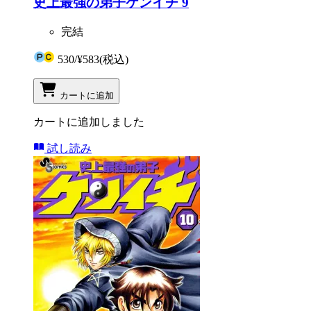
史上最強の弟子ケンイチ 9
完結
530
/
¥583
(税込)
カートに追加
カートに追加しました
試し読み