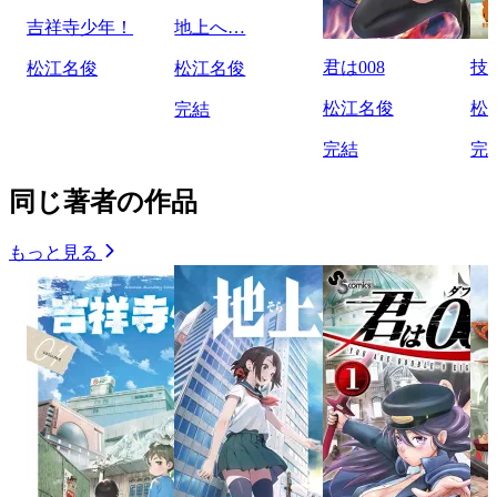
吉祥寺少年！
地上へ…
君は008
技
松江名俊
松江名俊
松江名俊
松
完結
完結
完
同じ著者の作品
もっと見る