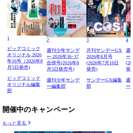
1
2
3
4
ビッグコミック
週刊少年サンデ
月刊サンデーGX
週
オリジナル 2026
ー 2026年36･37
2026年8月号
ー 
年16号（2026年8
合併号(2026年8
(2026年7月16日
(2
月5日発売)
月5日発売号)
発売)
発
ビッグコミック
週刊少年サンデ
サンデーGX編集
週
オリジナル編集
ー編集部
部
ー
部
開催中のキャンペーン
もっと見る