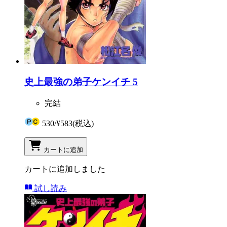
史上最強の弟子ケンイチ 5
完結
530
/
¥583
(税込)
カートに追加
カートに追加しました
試し読み