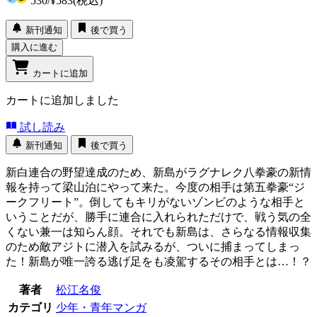
530
/
¥583
(税込)
新刊通知
後で買う
購入に進む
カートに追加
カートに追加しました
試し読み
新刊通知
後で買う
新白連合の野望達成のため、新島がラグナレク八拳豪の新情
報を持って梁山泊にやって来た。今度の相手は第五拳豪“ジ
ークフリート”。倒してもキリがないゾンビのような相手と
いうことだが、勝手に連合に入れられただけで、戦う気の全
くない兼一は知らん顔。それでも新島は、さらなる情報収集
のため敵アジトに潜入を試みるが、ついに捕まってしまっ
た！新島が唯一誇る逃げ足をも凌駕するその相手とは…！？
著者
松江名俊
カテゴリ
少年・青年マンガ