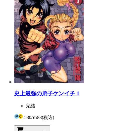
史上最強の弟子ケンイチ 1
完結
530
/
¥583
(税込)