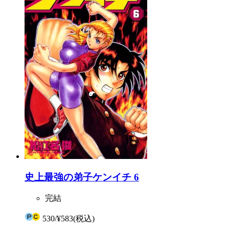
史上最強の弟子ケンイチ 6
完結
530
/
¥583
(税込)