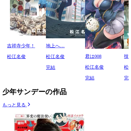
吉祥寺少年！
地上へ…
君は008
技
松江名俊
松江名俊
松江名俊
松
完結
完結
完
少年サンデーの作品
もっと見る