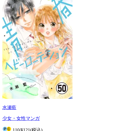
水瀬藍
少女・女性マンガ
110
/
¥121
(税込)