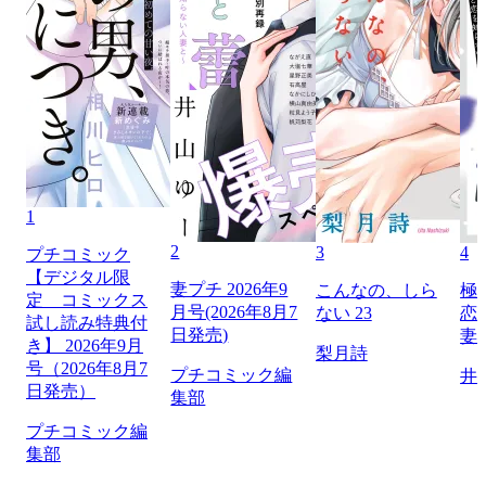
1
2
3
4
プチコミック
【デジタル限
妻プチ 2026年9
こんなの、しら
極
定 コミックス
月号(2026年8月7
ない 23
恋
試し読み特典付
日発売)
妻
き】 2026年9月
梨月詩
号（2026年8月7
プチコミック編
井
日発売）
集部
プチコミック編
集部