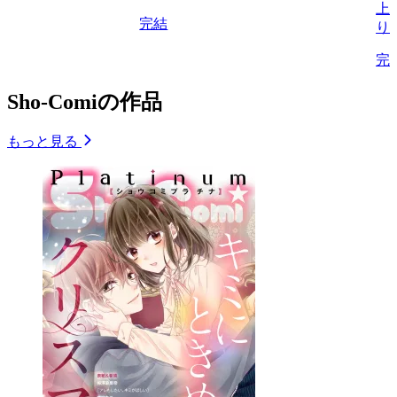
上
完結
り
完
Sho-Comiの作品
もっと見る