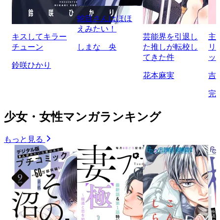
蛇目さんはほほ
えみたい！
キスしてキラー
芸能界を引退し
主
チューン
しまな 央
た推しが転校し
リ
てきた件
ッ
鈴咲ひかり
花本麻実
吉
完
少女・女性マンガランキング
もっと見る