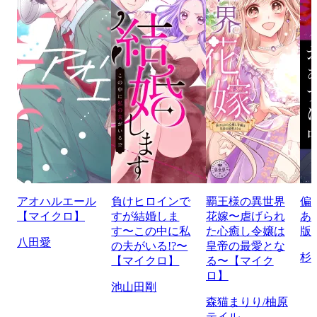
アオハルエール
負けヒロインで
覇王様の異世界
偏
【マイクロ】
すが結婚しま
花嫁〜虐げられ
あ
す〜この中に私
た心癒し令嬢は
版
八田愛
の夫がいる!?〜
皇帝の最愛とな
杉
【マイクロ】
る〜【マイク
ロ】
池山田剛
森猫まりり/柚原
テイル