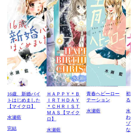
青春ヘビーロー
初
16歳、新婚バイ
ＨＡＰＰＹ＊Ｂ
テーション
る
トはじめました
ＩＲＴＨＤＡＹ
【マイクロ】
＊ＣＨＲＩＳＴ
水瀬藍
水
ＭＡＳ【マイク
わ
水瀬藍
ロ】
ゾ
完結
な
水瀬藍