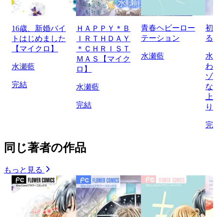
青春ヘビーロー
初
16歳、新婚バイ
ＨＡＰＰＹ＊Ｂ
テーション
る
トはじめました
ＩＲＴＨＤＡＹ
【マイクロ】
＊ＣＨＲＩＳＴ
水瀬藍
水
ＭＡＳ【マイク
わ
水瀬藍
ロ】
ゾ
完結
な
水瀬藍
上
完結
り
完
同じ著者の作品
もっと見る