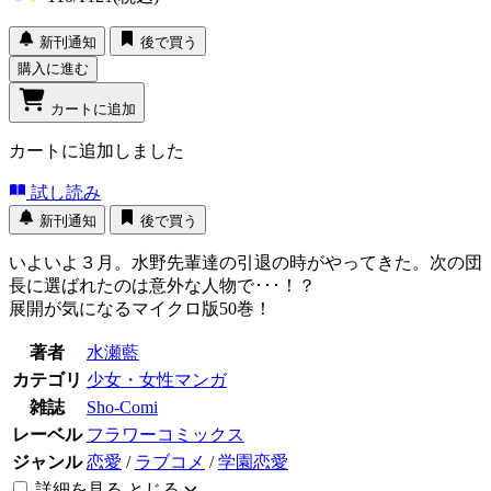
新刊通知
後で買う
購入に進む
カートに追加
カートに追加しました
試し読み
新刊通知
後で買う
いよいよ３月。水野先輩達の引退の時がやってきた。次の団
長に選ばれたのは意外な人物で･･･！？
展開が気になるマイクロ版50巻！
著者
水瀬藍
カテゴリ
少女・女性マンガ
雑誌
Sho-Comi
レーベル
フラワーコミックス
ジャンル
恋愛
/
ラブコメ
/
学園恋愛
詳細を見る
とじる