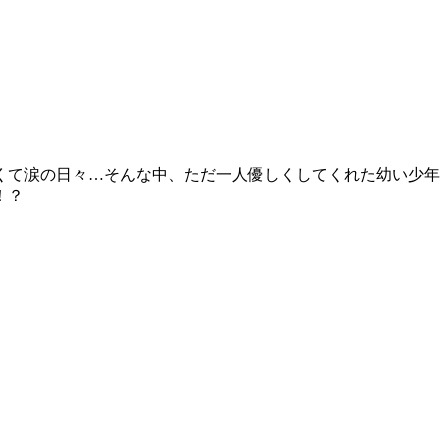
くて涙の日々…そんな中、ただ一人優しくしてくれた幼い少年
！？