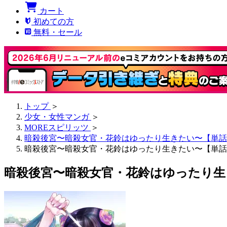
カート
初めての方
無料・セール
トップ
＞
少女・女性マンガ
＞
MOREスピリッツ
＞
暗殺後宮〜暗殺女官・花鈴はゆったり生きたい〜【単話
暗殺後宮〜暗殺女官・花鈴はゆったり生きたい〜【単話】
暗殺後宮〜暗殺女官・花鈴はゆったり生