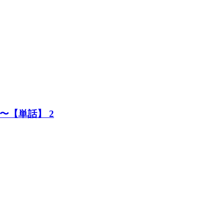
【単話】 2