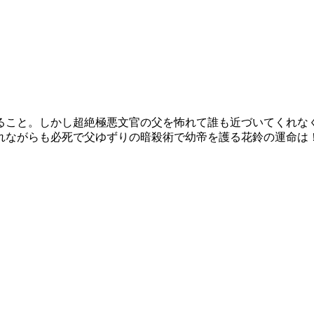
ること。しかし超絶極悪文官の父を怖れて誰も近づいてくれな
れながらも必死で父ゆずりの暗殺術で幼帝を護る花鈴の運命は