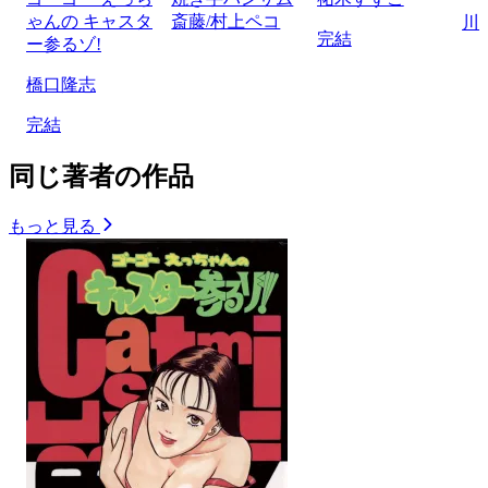
ゃんの キャスタ
斎藤/村上ペコ
川
完結
ー参るゾ!
橋口隆志
完結
同じ著者の作品
もっと見る