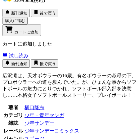
530
/
¥583
(税込)
新刊通知
後で買う
購入に進む
カートに追加
カートに追加しました
試し読み
新刊通知
後で買う
広沢滝は、天才ボウラーの16歳。有名ボウラーの叔母の下、
プロボウラーへの道を歩んでいた。が、ひょんな事からソフ
トボールの魅力にとりつかれ、ソフトボール部入部を決意
し……本格女子ソフトボールストーリー、プレイボール！！
著者
橋口隆志
カテゴリ
少年・青年マンガ
雑誌
少年サンデー
レーベル
少年サンデーコミックス
ジャンル
スポーツ