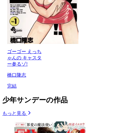
ゴーゴー えっち
ゃんの キャスタ
ー参るゾ!
橋口隆志
完結
少年サンデーの作品
もっと見る