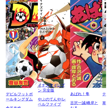
イナズマイレブ
ン 完全版
あばれ！隼
デビルフットボ
テ
ールキングダム
やぶのてんや/レ
古沢一誠/峰岸と
草
ベルファイブ
おる