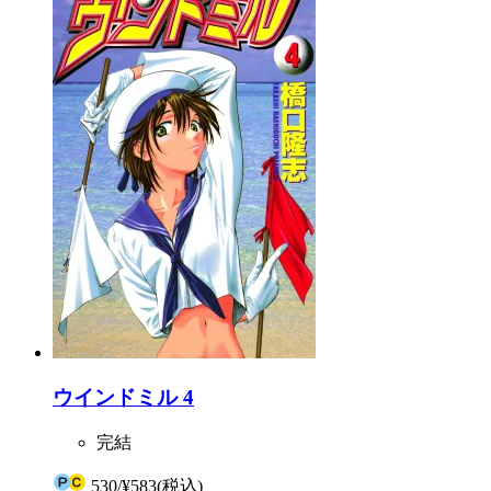
ウインドミル 4
完結
530
/
¥583
(税込)