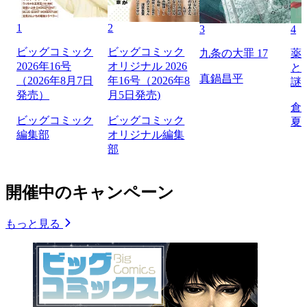
1
2
3
4
ビッグコミック
ビッグコミック
九条の大罪 17
薬
2026年16号
オリジナル 2026
と
真鍋昌平
（2026年8月7日
年16号（2026年8
謎
発売）
月5日発売)
倉
ビッグコミック
ビッグコミック
夏
編集部
オリジナル編集
部
開催中のキャンペーン
もっと見る