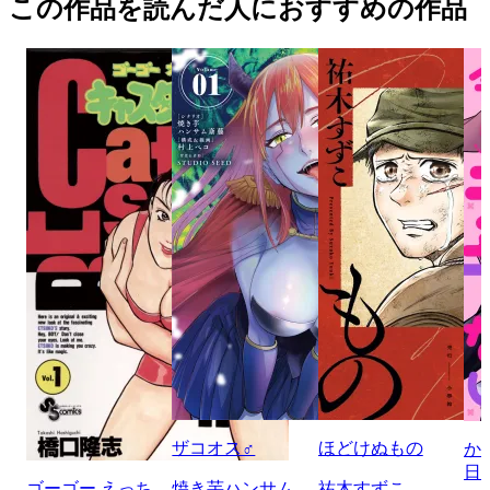
この作品を読んだ人におすすめの作品
ザコオス♂
ほどけぬもの
か
日
ゴーゴー えっち
焼き芋ハンサム
祐木すずこ