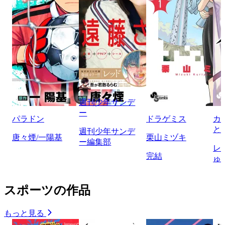
週刊少年サンデ
ー
パラドン
ドラゲミス
カ
と
週刊少年サンデ
唐々煙/一陽基
栗山ミヅキ
ー編集部
レ
完結
ゅ
スポーツの作品
もっと見る