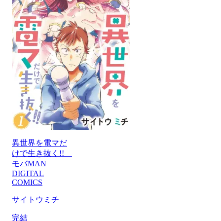
異世界を電マだ
けで生き抜く!!
モバMAN
DIGITAL
COMICS
サイトウミチ
完結