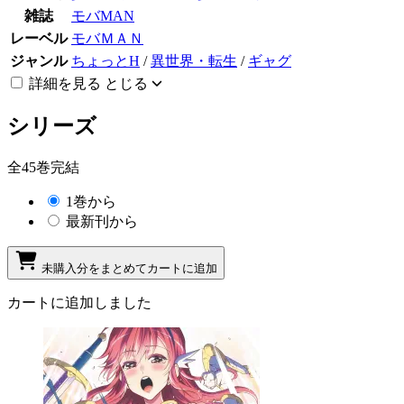
雑誌
モバMAN
レーベル
モバＭＡＮ
ジャンル
ちょっとH
/
異世界・転生
/
ギャグ
詳細を見る
とじる
シリーズ
全45巻完結
1巻から
最新刊から
未購入分をまとめてカートに追加
カートに追加しました