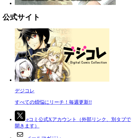
公式サイト
デジコレ
すべての煩悩にリーチ！毎週更新!!
eコミ公式Xアカウント
（外部リンク、別タブで
開きます）