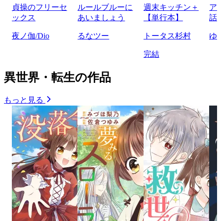
貞操のフリーセ
ルールブルーに
週末キッチン＋
ア
ックス
あいましょう
【単行本】
話
夜ノ伽/Dio
るなツー
トータス杉村
ゆ
完結
異世界・転生の作品
もっと見る