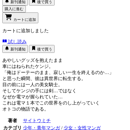
新刊通知
後で買う
購入に進む
カートに追加
カートに追加しました
試し読み
新刊通知
後で買う
あやしいグッズを抱えたまま
車にはねられたケンジ。
「俺はドーテーのまま、寂しい一生を終えるのか…」
と思った瞬間、彼は異世界に転生する。
目の前には一人の美女騎士。
そしてケンジの手には剣…ではなく
なぜか電マが握られていた…
これは電マ１本でこの世界をのし上がっていく
オトコの物語である。
著者
サイトウミチ
カテゴリ
少年・青年マンガ
/
少女・女性マンガ