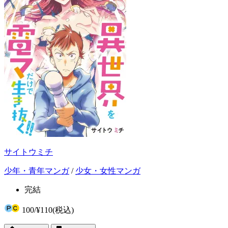
サイトウミチ
少年・青年マンガ
/
少女・女性マンガ
完結
100
/
¥110
(税込)