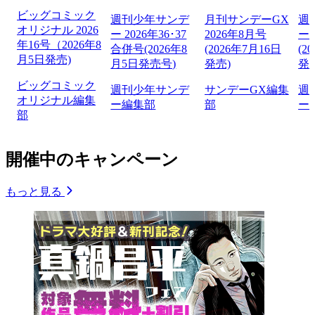
ビッグコミック
週刊少年サンデ
月刊サンデーGX
週
オリジナル 2026
ー 2026年36･37
2026年8月号
ー 
年16号（2026年8
合併号(2026年8
(2026年7月16日
(2
月5日発売)
月5日発売号)
発売)
発
ビッグコミック
週刊少年サンデ
サンデーGX編集
週
オリジナル編集
ー編集部
部
ー
部
開催中のキャンペーン
もっと見る