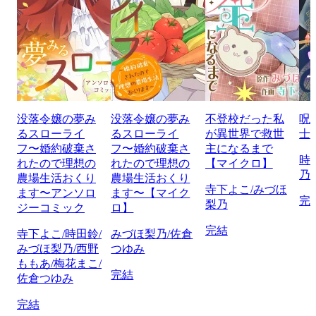
没落令嬢の夢み
没落令嬢の夢み
不登校だった私
呪
るスローライ
るスローライ
が異世界で救世
士
フ〜婚約破棄さ
フ〜婚約破棄さ
主になるまで
時
れたので理想の
れたので理想の
【マイクロ】
乃
農場生活おくり
農場生活おくり
寺下よこ/みづほ
ます〜アンソロ
ます〜【マイク
完
梨乃
ジーコミック
ロ】
完結
寺下よこ/時田鈴/
みづほ梨乃/佐倉
みづほ梨乃/西野
つゆみ
ももあ/梅花まこ/
完結
佐倉つゆみ
完結