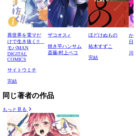
異世界を電マだ
ザコオス♂
ほどけぬもの
か
けで生き抜く!!
日
焼き芋ハンサム
祐木すずこ
モバMAN
斎藤/村上ペコ
川
DIGITAL
完結
COMICS
サイトウミチ
完結
同じ著者の作品
もっと見る