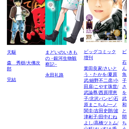
ビッグコミック
ビ
天駆
まどいのいきも
増刊
の −銀河生物観
石
森 秀樹/大佛次
察記−
業田良家/さいと
ん
郎
う・たかを/夏原
魚
永田礼路
完結
武/細野不二彦/小
子
田扉/こやす珠世/
さ
武論尊/西原理恵
を
子/北沢バンビ/石
武
原まこちん/一ノ
和
関圭/吉田史朗/波
と
津彬子/田中むね
間
よし/高橋ツトム/
ち
山科けいすけ/兎
う