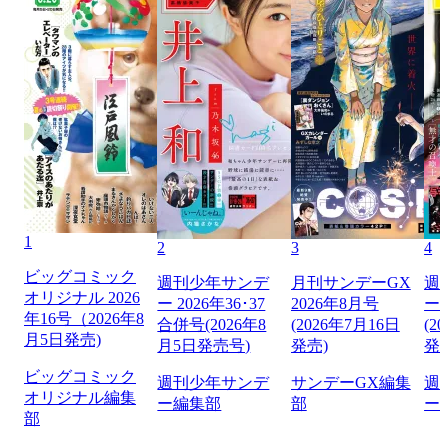
1
2
3
4
ビッグコミック
週刊少年サンデ
月刊サンデーGX
週
オリジナル 2026
ー 2026年36･37
2026年8月号
ー 
年16号（2026年8
合併号(2026年8
(2026年7月16日
(2
月5日発売)
月5日発売号)
発売)
発
ビッグコミック
週刊少年サンデ
サンデーGX編集
週
オリジナル編集
ー編集部
部
ー
部