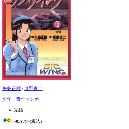
矢島正雄
/
引野真二
少年・青年マンガ
完結
690
/
¥759
(税込)