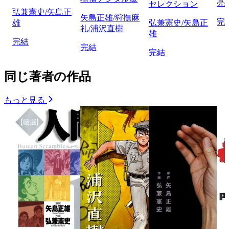
亮
セレクション
弘兼憲史/矢島正
矢島正雄/狩撫麻
完
雄
弘兼憲史/矢島正
礼/浦沢直樹
雄
完結
完結
完結
同じ著者の作品
もっと見る