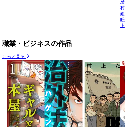
磨
村
雨
呼
上
職業・ビジネスの作品
もっと見る