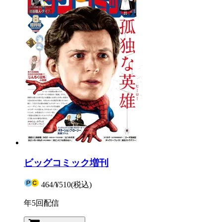
ビッグコミック増刊
464
/
¥510
(税込)
年5回配信