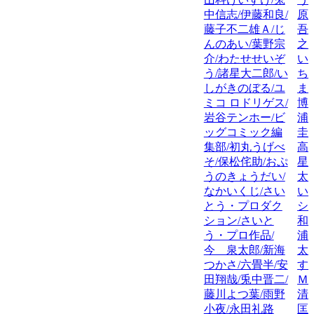
中信志/伊藤和良/
原
藤子不二雄Ａ/じ
吾
んのあい/葉野宗
之
介/わたせせいぞ
い
う/諸星大二郎/い
ち
しがきのぼる/ユ
ま
ミコ ロドリゲス/
博
岩谷テンホー/ビ
浦
ッグコミック編
圭
集部/初丸うげべ
高
そ/保松侘助/おぷ
星
うのきょうだい/
太
なかいくじ/さい
い
とう・プロダク
シ
ション/さいと
和
う・プロ作品/
浦
今 泉太郎/新海
太
つかさ/六畳半/安
す
田翔哉/兎中晋二/
Ｍ
藤川よつ葉/雨野
清
小夜/永田礼路
匡