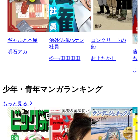
ギャルと本屋
治外法権ハケン
コンクリートの
社員
船
明石アカ
藤
松一/田田田田
村上たかし
も
ま
少年・青年マンガランキング
もっと見る