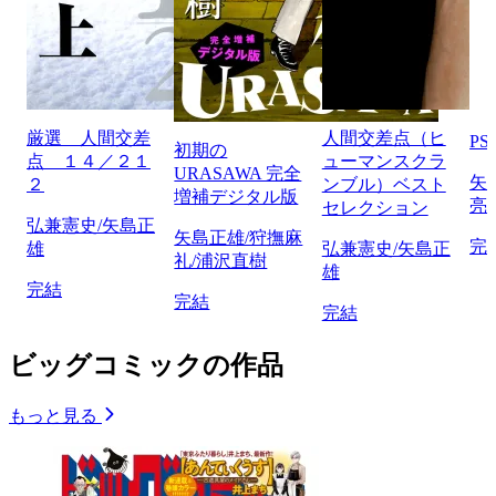
厳選 人間交差
人間交差点（ヒ
P
初期の
点 １４／２１
ューマンスクラ
URASAWA 完全
矢
２
ンブル）ベスト
増補デジタル版
亮
セレクション
弘兼憲史/矢島正
矢島正雄/狩撫麻
完
雄
弘兼憲史/矢島正
礼/浦沢直樹
雄
完結
完結
完結
ビッグコミックの作品
もっと見る