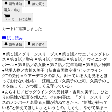
新刊通知
後で買う
購入に進む
カートに追加
カートに追加しました
試し読み
新刊通知
後で買う
▼第１話／グリーンスリーブス▼第２話／ウエディングドレ
ス▼第３話／聖夜▼第４話／大晦日▼第５話／ ウイニング
ボール▼第６話／名女優▼第７話／定年退職▼第８話／帰郷
●登場人物／吉川久美子（新東京国際空港“ビッグウイン
グ”の受付＝ツアーデスクの新人。困っている人を見るとほ
っておけない性格）、江頭主任（久美子の上司。久美子のこ
とを厳しく、かつ優しく見守っている）
●あらすじ／ビッグウイングの受付嬢・吉川久美子に、ひと
りの男性が伝言を頼んだ。その内容は、「グリーンスリーブ
スのメンバーと名乗る人間が訪ねてきたら、“新城が待って
いる”と伝えてほしい」というもの。しかし、やがて集まっ