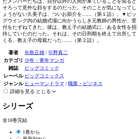
たメンバーたちは、自分以外の人間が来ていることを知ると
そろって意外な顔をするのだった。そのことが気になってし
ょうがない久美子は、ついお節介を……（第１話）。▼ビッ
グウイング内の結婚式場に向かうらしき元教師の男性が、受
付をたずねてきた。彼は、教え子の結婚式に、ある女性を招
待していたのだった。それは、その日刑期を終えて出所して
くる、教え子の母親だった……（第２話）。
著者
矢島正雄
/
引野真二
カテゴリ
少年・青年マンガ
雑誌
ビッグコミック
レーベル
ビッグコミックス
ジャンル
ヒューマンドラマ
/
職業・ビジネス
詳細を見る
とじる
シリーズ
全18巻完結
1巻から
最新刊から