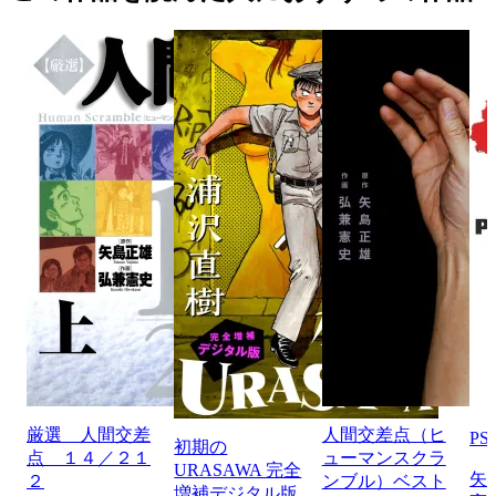
厳選 人間交差
人間交差点（ヒ
P
初期の
点 １４／２１
ューマンスクラ
URASAWA 完全
矢
２
ンブル）ベスト
増補デジタル版