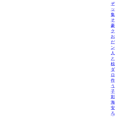
ぞ
ッ
集
そ
豪
ク
お
だ
ン
人
と
椋
ダ
ロ
作
う
子
彩
海
安
ろ