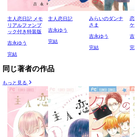
みらいのダンナ
恋
主人恋日記 メモ
主人恋日記
さま
ケ
リアルファンブ
吉永ゆう
ック付き特装版
吉永ゆう
吉
完結
吉永ゆう
完結
完
完結
同じ著者の作品
もっと見る