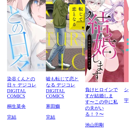
染谷くんとの
嘘も転じて恋と
日々 デジコレ
なる デジコレ
負けヒロインで
シ
DIGITAL
DIGITAL
すが結婚しま
COMICS
COMICS
宇
す〜この中に私
桐生菜央
寒田鰤
の夫がい
る！？〜
完結
完結
池山田剛