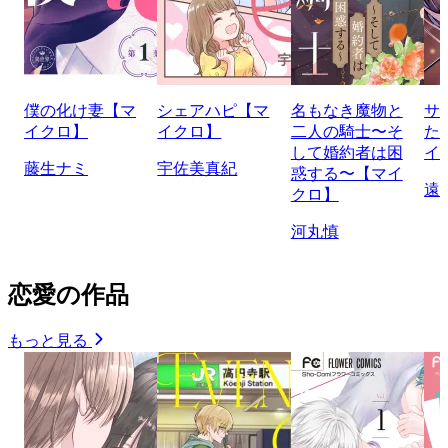
僕の化け妻【マ
シェアハピ【マ
名もなき魔物と
サ
イクロ】
イクロ】
二人の騎士〜そ
た
して婚約者は困
イ
藤生ナミ
宇佐美真紀
惑する〜【マイ
遠
クロ】
河丸慎
恋愛の作品
もっと見る