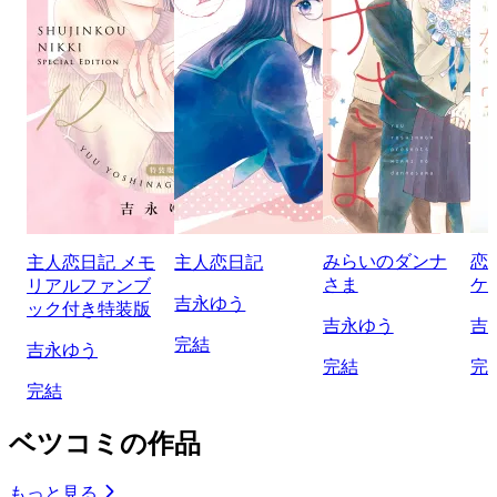
みらいのダンナ
恋
主人恋日記 メモ
主人恋日記
さま
ケ
リアルファンブ
吉永ゆう
ック付き特装版
吉永ゆう
吉
完結
吉永ゆう
完結
完
完結
ベツコミの作品
もっと見る