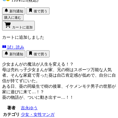
110
/
¥121
(税込)
新刊通知
後で買う
購入に進む
カートに追加
カートに追加しました
試し読み
新刊通知
後で買う
少女まんがの魔法が人生を変える！？
母は売れっ子少女まんが家、兄の樹はスポーツ万能な人気
者。そんな家庭で育った葵は自己肯定感が低めで、自分に自
信が持てずにいた。
ある日、葵の同級生で樹の後輩、イケメンモテ男子の世那が
家に遊びに来て…！？
葵の物語が、ついに動き出すー…！！
著者
吉永ゆう
カテゴリ
少女・女性マンガ