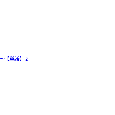
【単話】 2