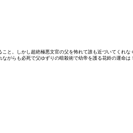
ること。しかし超絶極悪文官の父を怖れて誰も近づいてくれな
れながらも必死で父ゆずりの暗殺術で幼帝を護る花鈴の運命は