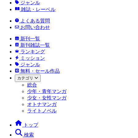
ジャンル
雑誌・レーベル
よくある質問
お問い合わせ
新刊一覧
新刊雑誌一覧
ランキング
ミッション
ジャンル
無料・セール作品
カテゴリ
総合
少年・青年マンガ
少女・女性マンガ
オトナマンガ
ライトノベル
トップ
検索