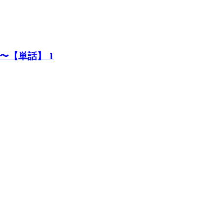
【単話】 1