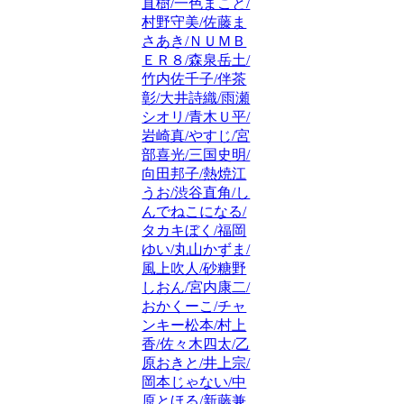
直樹/一色まこと/
村野守美/佐藤ま
さあき/ＮＵＭＢ
ＥＲ８/森泉岳土/
竹内佐千子/伴茶
彰/大井詩織/雨瀬
シオリ/青木Ｕ平/
岩崎真/やすじ/宮
部喜光/三国史明/
向田邦子/熱焼江
うお/渋谷直角/し
んでねこになる/
タカキぼく/福岡
ゆい/丸山かずま/
風上吹人/砂糖野
しおん/宮内康二/
おかくーこ/チャ
ンキー松本/村上
香/佐々木四太/乙
原おきと/井上宗/
岡本じゃない/中
原とほる/新藤兼