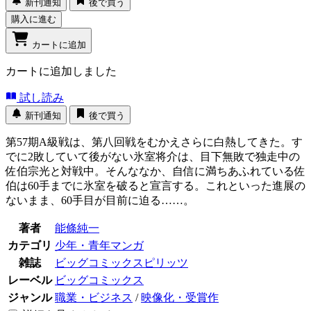
新刊通知
後で買う
購入に進む
カートに追加
カートに追加しました
試し読み
新刊通知
後で買う
第57期A級戦は、第八回戦をむかえさらに白熱してきた。す
でに2敗していて後がない氷室将介は、目下無敗で独走中の
佐伯宗光と対戦中。そんななか、自信に満ちあふれている佐
伯は60手までに氷室を破ると宣言する。これといった進展の
ないまま、60手目が目前に迫る……。
著者
能條純一
カテゴリ
少年・青年マンガ
雑誌
ビッグコミックスピリッツ
レーベル
ビッグコミックス
ジャンル
職業・ビジネス
/
映像化・受賞作