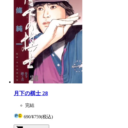
月下の棋士 28
完結
690
/
¥759
(税込)