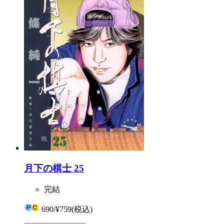
月下の棋士 25
完結
690
/
¥759
(税込)