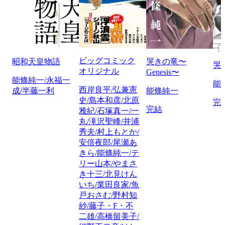
ビッグコミック
昭和天皇物語
哭きの竜〜
哭
オリジナル
Genesis〜
能條純一/永福一
能
西岸良平/弘兼憲
成/半藤一利
能條純一
史/島本和彦/北原
完
完結
雅紀/石塚真一/一
丸/滝沢聖峰/井浦
秀夫/村上もとか/
安倍夜郎/尾瀬あ
きら/能條純一/テ
リー山本/やまさ
き十三/北見けん
いち/業田良家/魚
戸おさむ/野村知
紗/藤子・F・不
二雄/高橋留美子/