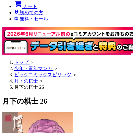
カート
初めての方
無料・セール
トップ
＞
少年・青年マンガ
＞
ビッグコミックスピリッツ
＞
月下の棋士
＞
月下の棋士 26
月下の棋士 26