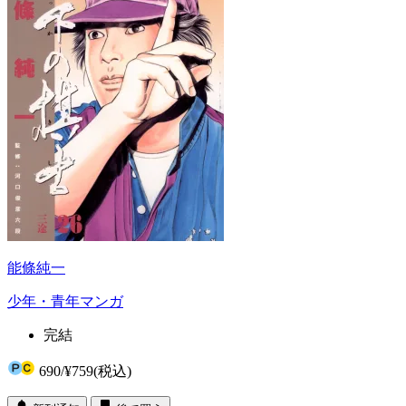
能條純一
少年・青年マンガ
完結
690
/
¥759
(税込)