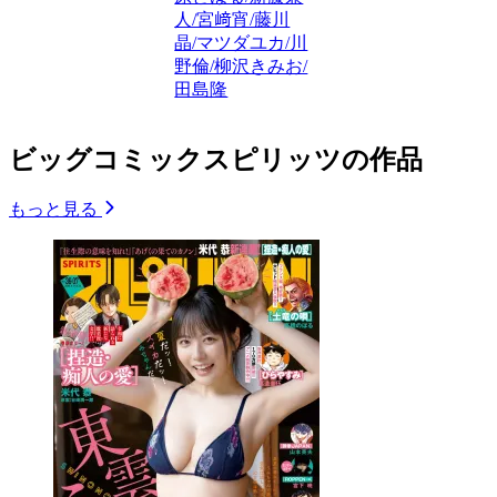
人/宮﨑宵/藤川
晶/マツダユカ/川
野倫/柳沢きみお/
田島隆
ビッグコミックスピリッツの作品
もっと見る