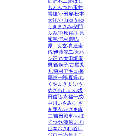
細野不二彦/はし
もとみつお/玉井
雪雄/小田扉/松本
大洋/小山ゆう/ゆ
うきまさみ/柴門
ふみ/中原裕/手原
和憲/野村宗弘/
原 克玄/真造圭
伍/伊藤潤二/大ハ
シ正ヤ/太田垣康
男/西炯子/古屋兎
丸/東村アキコ/長
尾謙一郎/夏緑/ち
くやまきよし/う
めざわしゅん/坂
田信弘/永福一成/
中川いさみ/こざ
き亜衣/かざま鋭
二/吉田戦車/ちば
てつや/漆原ミチ/
山本おさむ/谷口
ジロー/石原まこ