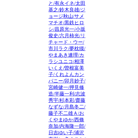
と/有永イネ/太田
基之/鈴木良雄/ジ
ョージ秋山/サメ
マチオ/黒鉄ヒロ
シ/昌原光一/小坂
俊史/六月柿光/リ
チャード・ウー/
市川ラク/夢枕獏/
やまあき連理/カ
ラシユニコ/相澤
いくえ/曽根富美
子/くれよんカン
パニー/卯月妙子/
宮崎健一/押見修
造/半藤一利/志波
秀宇/杉本彩/齋藤
なずな/月島冬二/
藤子不二雄Ａ/お
くやまゆか/西條
奈加/内海隆一郎/
日吉ゆい子/浦沢