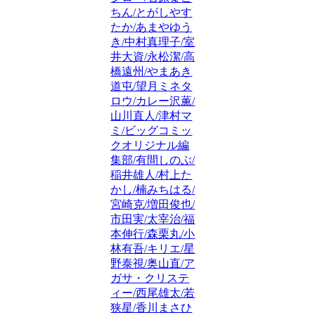
ちん/とがしやす
たか/あまやゆう
き/中村真理子/室
井大資/永松潔/高
橋遠州/やまあき
道屯/望月ミネタ
ロウ/カレー沢薫/
山川直人/津村マ
ミ/ビッグコミッ
クオリジナル編
集部/有間しのぶ/
稲井雄人/村上た
かし/楠みちはる/
宮崎克/増田俊也/
市田実/太宰治/福
本伸行/森栗丸/小
林有吾/キリエ/星
野泰視/奥山直/ア
ガサ・クリステ
ィー/西尾雄太/若
狭星/香川まさひ