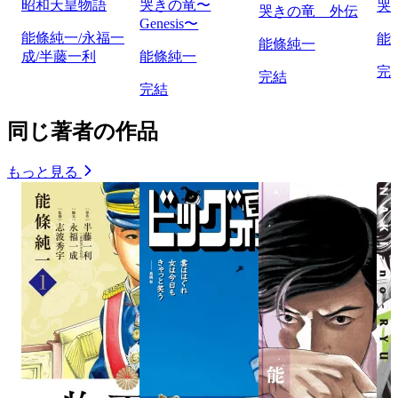
昭和天皇物語
哭きの竜〜
哭
哭きの竜 外伝
Genesis〜
能條純一/永福一
能
能條純一
成/半藤一利
能條純一
完
完結
完結
同じ著者の作品
もっと見る