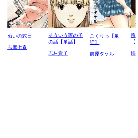
そういう家の子
路
ぬいの式日
ごくりっ【単
の話【単話】
【
話】
志摩七春
志村貴子
鍋
前原タケル