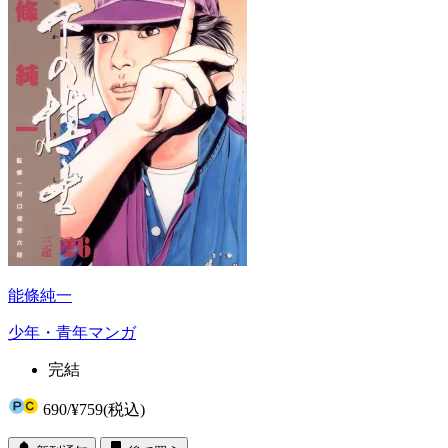
能條純一
少年・青年マンガ
完結
690
/
¥759
(税込)