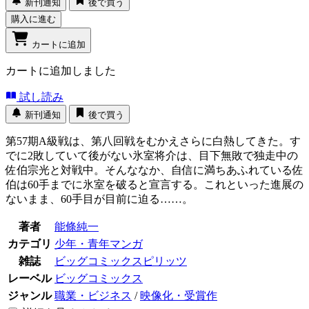
新刊通知
後で買う
購入に進む
カートに追加
カートに追加しました
試し読み
新刊通知
後で買う
第57期A級戦は、第八回戦をむかえさらに白熱してきた。す
でに2敗していて後がない氷室将介は、目下無敗で独走中の
佐伯宗光と対戦中。そんななか、自信に満ちあふれている佐
伯は60手までに氷室を破ると宣言する。これといった進展の
ないまま、60手目が目前に迫る……。
著者
能條純一
カテゴリ
少年・青年マンガ
雑誌
ビッグコミックスピリッツ
レーベル
ビッグコミックス
ジャンル
職業・ビジネス
/
映像化・受賞作