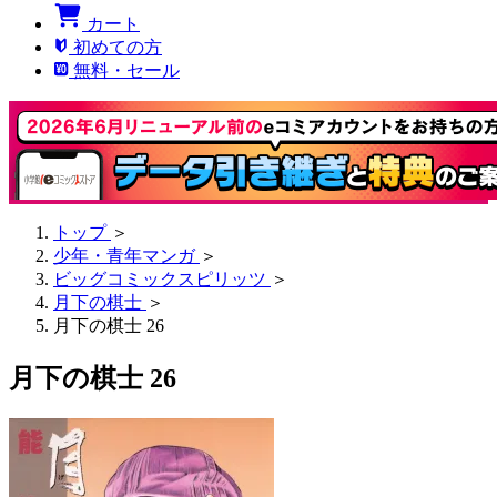
カート
初めての方
無料・セール
トップ
＞
少年・青年マンガ
＞
ビッグコミックスピリッツ
＞
月下の棋士
＞
月下の棋士 26
月下の棋士 26