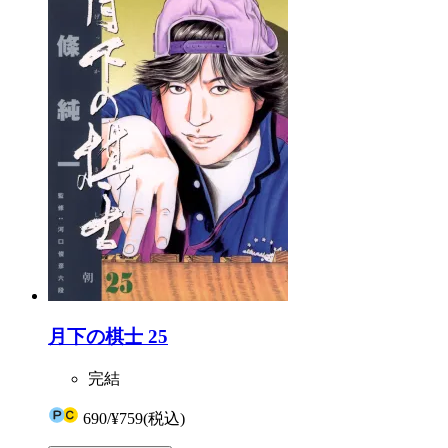
月下の棋士 25
完結
690
/
¥759
(税込)