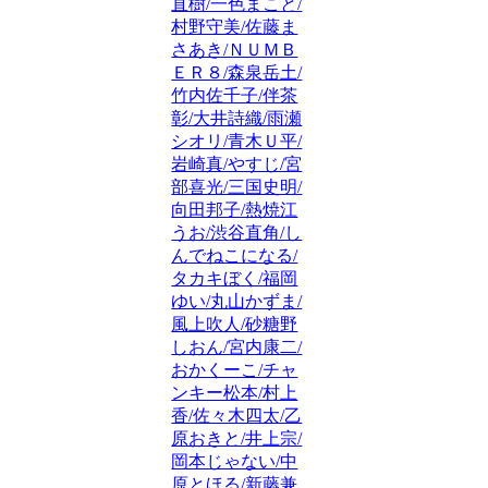
直樹/一色まこと/
村野守美/佐藤ま
さあき/ＮＵＭＢ
ＥＲ８/森泉岳土/
竹内佐千子/伴茶
彰/大井詩織/雨瀬
シオリ/青木Ｕ平/
岩崎真/やすじ/宮
部喜光/三国史明/
向田邦子/熱焼江
うお/渋谷直角/し
んでねこになる/
タカキぼく/福岡
ゆい/丸山かずま/
風上吹人/砂糖野
しおん/宮内康二/
おかくーこ/チャ
ンキー松本/村上
香/佐々木四太/乙
原おきと/井上宗/
岡本じゃない/中
原とほる/新藤兼