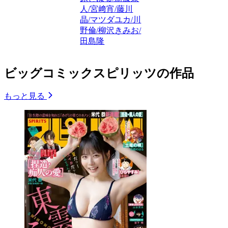
人/宮﨑宵/藤川
晶/マツダユカ/川
野倫/柳沢きみお/
田島隆
ビッグコミックスピリッツの作品
もっと見る