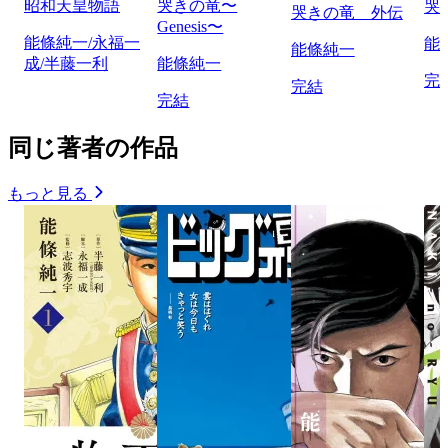
昭和天皇物語
哭きの竜〜
哭
哭きの竜 外伝
Genesis〜
能條純一/永福一
能
能條純一
成/半藤一利
能條純一
完
完結
完結
同じ著者の作品
もっと見る