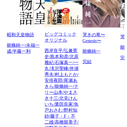
ビッグコミック
昭和天皇物語
哭きの竜〜
哭
オリジナル
Genesis〜
能條純一/永福一
能
西岸良平/弘兼憲
成/半藤一利
能條純一
史/島本和彦/北原
完
完結
雅紀/石塚真一/一
丸/滝沢聖峰/井浦
秀夫/村上もとか/
安倍夜郎/尾瀬あ
きら/能條純一/テ
リー山本/やまさ
き十三/北見けん
いち/業田良家/魚
戸おさむ/野村知
紗/藤子・F・不
二雄/高橋留美子/