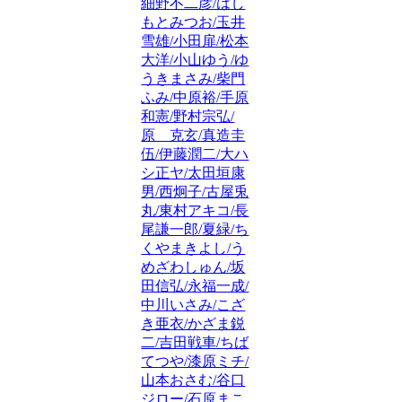
細野不二彦/はし
もとみつお/玉井
雪雄/小田扉/松本
大洋/小山ゆう/ゆ
うきまさみ/柴門
ふみ/中原裕/手原
和憲/野村宗弘/
原 克玄/真造圭
伍/伊藤潤二/大ハ
シ正ヤ/太田垣康
男/西炯子/古屋兎
丸/東村アキコ/長
尾謙一郎/夏緑/ち
くやまきよし/う
めざわしゅん/坂
田信弘/永福一成/
中川いさみ/こざ
き亜衣/かざま鋭
二/吉田戦車/ちば
てつや/漆原ミチ/
山本おさむ/谷口
ジロー/石原まこ