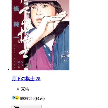
月下の棋士 28
完結
690
/
¥759
(税込)