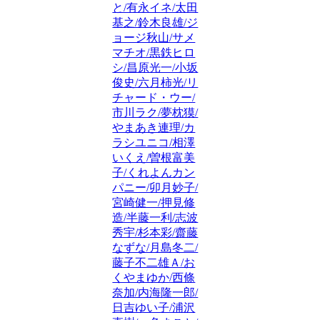
と/有永イネ/太田
基之/鈴木良雄/ジ
ョージ秋山/サメ
マチオ/黒鉄ヒロ
シ/昌原光一/小坂
俊史/六月柿光/リ
チャード・ウー/
市川ラク/夢枕獏/
やまあき連理/カ
ラシユニコ/相澤
いくえ/曽根富美
子/くれよんカン
パニー/卯月妙子/
宮崎健一/押見修
造/半藤一利/志波
秀宇/杉本彩/齋藤
なずな/月島冬二/
藤子不二雄Ａ/お
くやまゆか/西條
奈加/内海隆一郎/
日吉ゆい子/浦沢