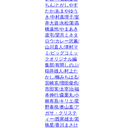
ちん/とがしやす
たか/あまやゆう
き/中村真理子/室
井大資/永松潔/高
橋遠州/やまあき
道屯/望月ミネタ
ロウ/カレー沢薫/
山川直人/津村マ
ミ/ビッグコミッ
クオリジナル編
集部/有間しのぶ/
稲井雄人/村上た
かし/楠みちはる/
宮崎克/増田俊也/
市田実/太宰治/福
本伸行/森栗丸/小
林有吾/キリエ/星
野泰視/奥山直/ア
ガサ・クリステ
ィー/西尾雄太/若
狭星/香川まさひ