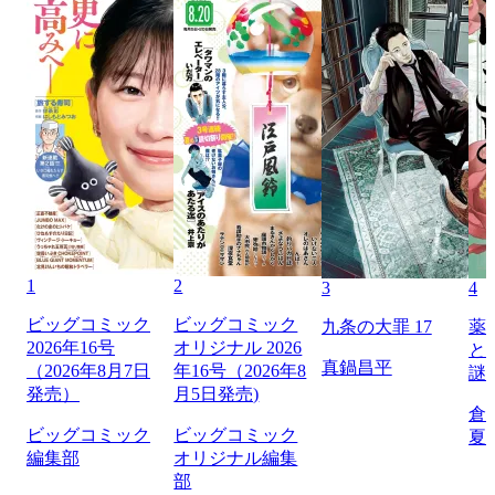
1
2
3
4
ビッグコミック
ビッグコミック
九条の大罪 17
薬
2026年16号
オリジナル 2026
と
真鍋昌平
（2026年8月7日
年16号（2026年8
謎
発売）
月5日発売)
倉
ビッグコミック
ビッグコミック
夏
編集部
オリジナル編集
部