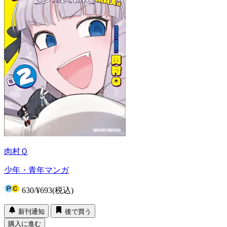
肉村Ｑ
少年・青年マンガ
630
/
¥693
(税込)
新刊通知
後で買う
購入に進む