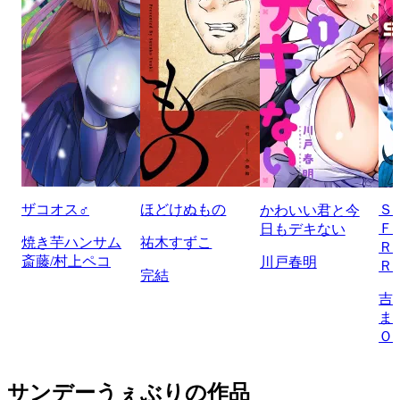
ザコオス♂
ほどけぬもの
Ｓ
かわいい君と今
Ｆ
日もデキない
焼き芋ハンサム
祐木すずこ
Ｒ
斎藤/村上ペコ
川戸春明
Ｒ
完結
吉
ま
Ｏ
サンデーうぇぶりの作品