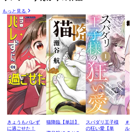
もっと見る
きょうもバレず
猫降臨【単話】
スパダリ王子様
＃
に過ごせた！
の狂い愛【単
ル