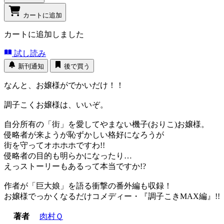
カートに追加
カートに追加しました
試し読み
新刊通知
後で買う
なんと、お嬢様がでかいだけ！！
調子こくお嬢様は、いいぞ。
自分所有の「街」を愛してやまない機子(おりこ)お嬢様。
侵略者が来ようが恥ずかしい格好になろうが
街を守ってオホホホですわ!!
侵略者の目的も明らかになったり…
えっストーリーもあるって本当ですか!?
作者が「巨大娘」を語る衝撃の番外編も収録！
お嬢様でっかくなるだけコメディー・『調子こきMAX編』!!
著者
肉村Ｑ