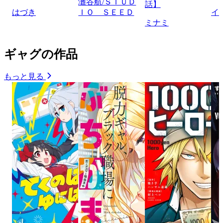
灘谷航/ＳＴＵＤ
話】
はづき
ＩＯ ＳＥＥＤ
イ
ミナミ
ギャグの作品
もっと見る