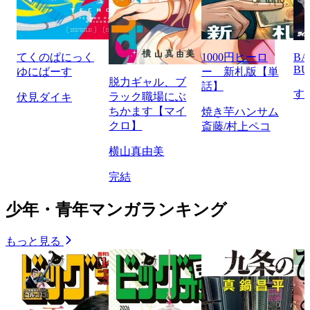
てくのぱにっく
1000円ヒーロ
BA
BU
ゆにばーす
ー 新札版【単
脱力ギャル、ブ
話】
す
ラック職場にぶ
伏見ダイキ
ちかます【マイ
焼き芋ハンサム
クロ】
斎藤/村上ペコ
横山真由美
完結
少年・青年マンガランキング
もっと見る