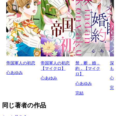
帝国軍人の初恋
帝国軍人の初恋
禁．断．婚．
深
【マイクロ】
約．【マイク
も
心あゆみ
ロ】
心あゆみ
心
心あゆみ
完
完結
同じ著者の作品