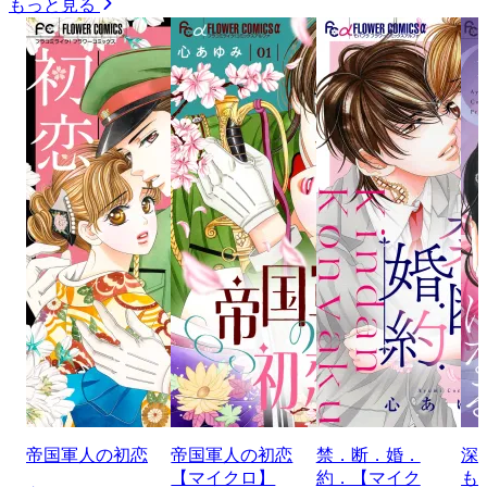
もっと見る
帝国軍人の初恋
帝国軍人の初恋
禁．断．婚．
深
【マイクロ】
約．【マイク
も