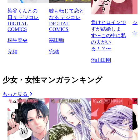
染谷くんとの
嘘も転じて恋と
日々 デジコレ
なる デジコレ
負けヒロインで
シ
DIGITAL
DIGITAL
すが結婚しま
COMICS
COMICS
宇
す〜この中に私
桐生菜央
寒田鰤
の夫がい
る！？〜
完結
完結
池山田剛
少女・女性マンガランキング
もっと見る