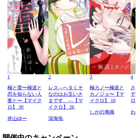
1
2
3
4
極と蕾〜極道と
レス―ヘタくそ
極カノ〜極道と
さ
恋を知らない人
なのはお互いさ
カノジョ〜【マ
デ
妻と〜【マイク
まです。―【マ
イクロ】 10
ロ】
ロ】 30
イクロ】 26
しがの夷織
わ
井山ゆー
深海魚
開催中のキャンペーン