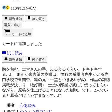
110
/
¥121
(税込)
新刊通知
後で買う
購入に進む
カートに追加
カートに追加しました
試し読み
新刊通知
後で買う
胸を包む、士堂さんの手。ふるえるくらい、ドキドキす
る…!! まんが家志望の樹咲は、憧れの威風凛先生がいる専
門学校で奮闘中。凛の兄・士堂とつきあい始め、作品の雑誌
掲載が決まり、絶好調♪ 士堂の部屋で彼に手伝ってもらい
ながら、原稿を仕上げることになった樹咲。でも、2人でい
ると原稿だけじゃすまなくて…!?
著者
心あゆみ
カテゴリ
少女・女性マンガ