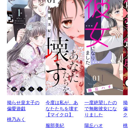
拗らせ皇太子の
今度は私が、あ
一度絶望したの
拗
偏愛遊戯
なたたちを壊す
で無敵彼女にな
偏
【マイクロ】
りました
ク
桃乃みく
服部美紀
陽丘ハオ
桃