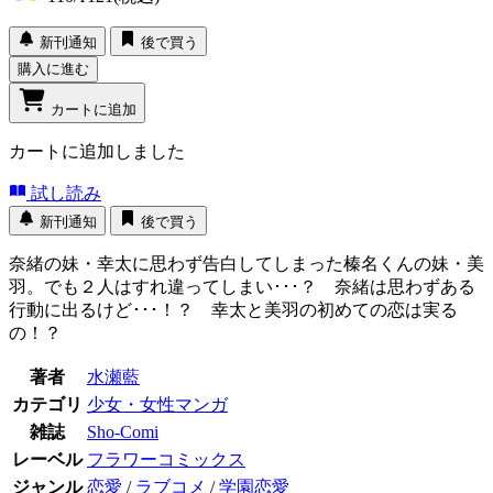
新刊通知
後で買う
購入に進む
カートに追加
カートに追加しました
試し読み
新刊通知
後で買う
奈緒の妹・幸太に思わず告白してしまった榛名くんの妹・美
羽。でも２人はすれ違ってしまい･･･？ 奈緒は思わずある
行動に出るけど･･･！？ 幸太と美羽の初めての恋は実る
の！？
著者
水瀬藍
カテゴリ
少女・女性マンガ
雑誌
Sho-Comi
レーベル
フラワーコミックス
ジャンル
恋愛
/
ラブコメ
/
学園恋愛