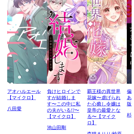
アオハルエール
負けヒロインで
覇王様の異世界
偏
【マイクロ】
すが結婚しま
花嫁〜虐げられ
あ
す〜この中に私
た心癒し令嬢は
版
八田愛
の夫がいる!?〜
皇帝の最愛とな
杉
【マイクロ】
る〜【マイク
ロ】
池山田剛
森猫まりり/柚原