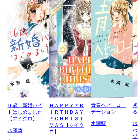
青春ヘビーロー
初
16歳、新婚バイ
ＨＡＰＰＹ＊Ｂ
テーション
る
トはじめました
ＩＲＴＨＤＡＹ
【マイクロ】
＊ＣＨＲＩＳＴ
水瀬藍
水
ＭＡＳ【マイク
わ
水瀬藍
ロ】
ゾ