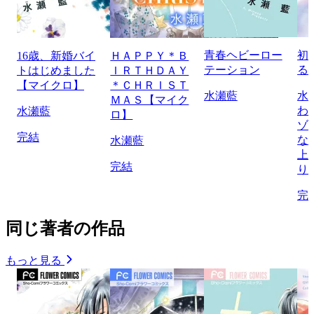
青春ヘビーロー
初
16歳、新婚バイ
ＨＡＰＰＹ＊Ｂ
テーション
る
トはじめました
ＩＲＴＨＤＡＹ
【マイクロ】
＊ＣＨＲＩＳＴ
水瀬藍
水
ＭＡＳ【マイク
わ
水瀬藍
ロ】
ゾ
完結
な
水瀬藍
上
完結
り
完
同じ著者の作品
もっと見る