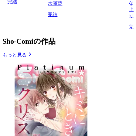
完結
な
水瀬藍
上
完結
り
完
Sho-Comiの作品
もっと見る