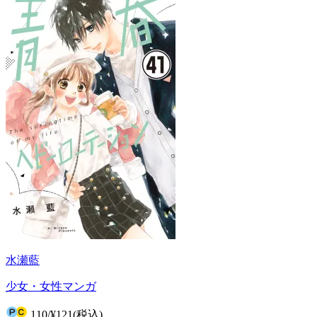
水瀬藍
少女・女性マンガ
110
/
¥121
(税込)