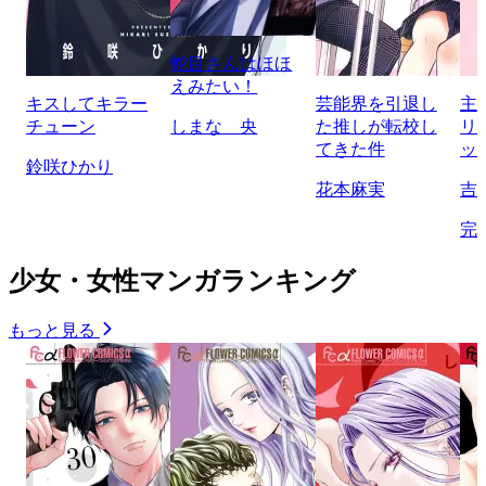
蛇目さんはほほ
えみたい！
キスしてキラー
芸能界を引退し
主
チューン
しまな 央
た推しが転校し
リ
てきた件
ッ
鈴咲ひかり
花本麻実
吉
完
少女・女性マンガランキング
もっと見る