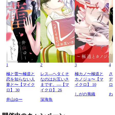
1
2
3
4
極と蕾〜極道と
レス―ヘタくそ
極カノ〜極道と
さ
恋を知らない人
なのはお互いさ
カノジョ〜【マ
デ
妻と〜【マイク
まです。―【マ
イクロ】 10
ロ】
ロ】 30
イクロ】 26
しがの夷織
わ
井山ゆー
深海魚