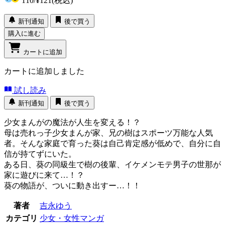
110
/
¥121
(税込)
新刊通知
後で買う
購入に進む
カートに追加
カートに追加しました
試し読み
新刊通知
後で買う
少女まんがの魔法が人生を変える！？
母は売れっ子少女まんが家、兄の樹はスポーツ万能な人気
者。そんな家庭で育った葵は自己肯定感が低めで、自分に自
信が持てずにいた。
ある日、葵の同級生で樹の後輩、イケメンモテ男子の世那が
家に遊びに来て…！？
葵の物語が、ついに動き出すー…！！
著者
吉永ゆう
カテゴリ
少女・女性マンガ