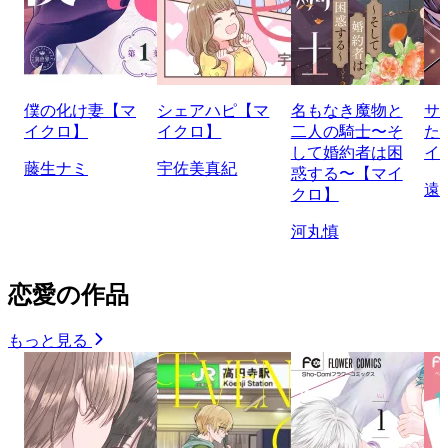
僕の化け妻【マ
シェアハピ【マ
名もなき魔物と
サ
イクロ】
イクロ】
二人の騎士〜そ
た
して婚約者は困
イ
藤生ナミ
宇佐美真紀
惑する〜【マイ
遠
クロ】
河丸慎
恋愛の作品
もっと見る