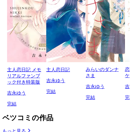
みらいのダンナ
恋
主人恋日記 メモ
主人恋日記
さま
ケ
リアルファンブ
吉永ゆう
ック付き特装版
吉永ゆう
吉
完結
吉永ゆう
完結
完
完結
ベツコミの作品
もっと見る