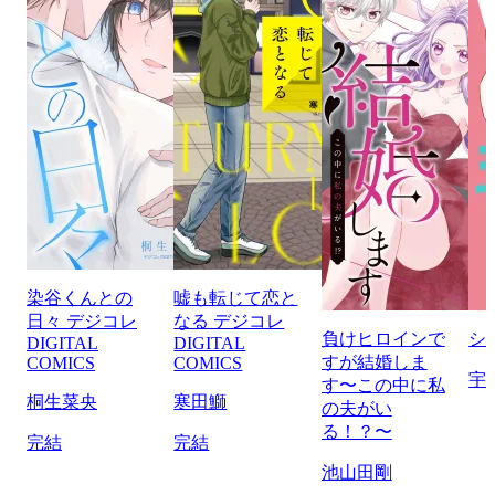
染谷くんとの
嘘も転じて恋と
日々 デジコレ
なる デジコレ
負けヒロインで
シ
DIGITAL
DIGITAL
すが結婚しま
COMICS
COMICS
宇
す〜この中に私
桐生菜央
寒田鰤
の夫がい
る！？〜
完結
完結
池山田剛