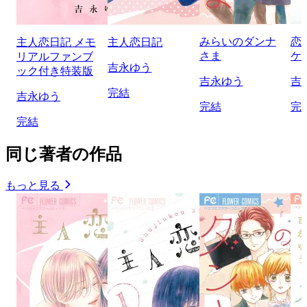
みらいのダンナ
恋
主人恋日記 メモ
主人恋日記
さま
ケ
リアルファンブ
吉永ゆう
ック付き特装版
吉永ゆう
吉
完結
吉永ゆう
完結
完
完結
同じ著者の作品
もっと見る