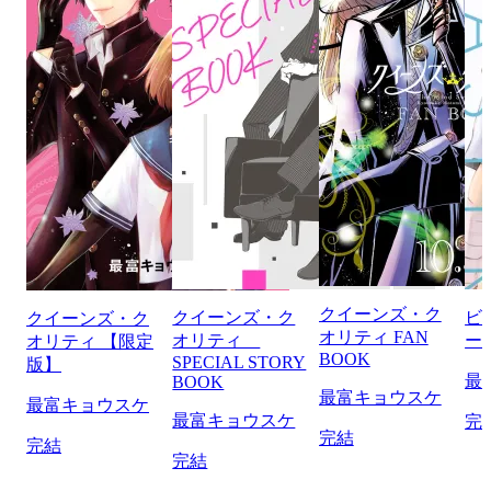
クイーンズ・ク
クイーンズ・ク
ビ
クイーンズ・ク
オリティ FAN
オリティ
ー
オリティ 【限定
BOOK
SPECIAL STORY
版】
最
BOOK
最富キョウスケ
最富キョウスケ
最富キョウスケ
完
完結
完結
完結