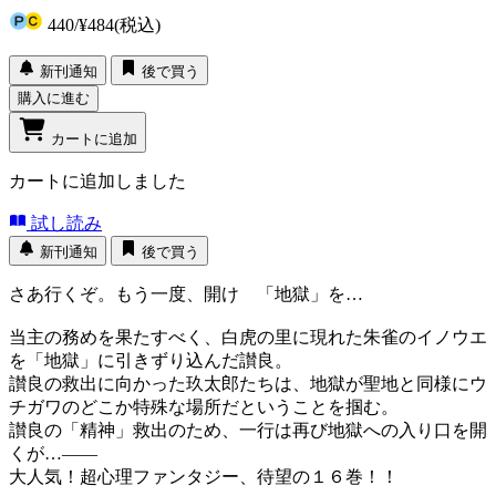
440
/
¥484
(税込)
新刊通知
後で買う
購入に進む
カートに追加
カートに追加しました
試し読み
新刊通知
後で買う
さあ行くぞ。もう一度、開け 「地獄」を…
当主の務めを果たすべく、白虎の里に現れた朱雀のイノウエ
を「地獄」に引きずり込んだ讃良。
讃良の救出に向かった玖太郎たちは、地獄が聖地と同様にウ
チガワのどこか特殊な場所だということを掴む。
讃良の「精神」救出のため、一行は再び地獄への入り口を開
くが…――
大人気！超心理ファンタジー、待望の１６巻！！