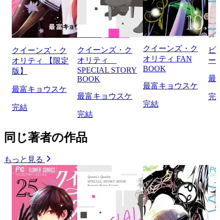
クイーンズ・ク
クイーンズ・ク
ビ
クイーンズ・ク
オリティ FAN
オリティ
ー
オリティ 【限定
BOOK
SPECIAL STORY
版】
最
BOOK
最富キョウスケ
最富キョウスケ
最富キョウスケ
完
完結
完結
完結
同じ著者の作品
もっと見る