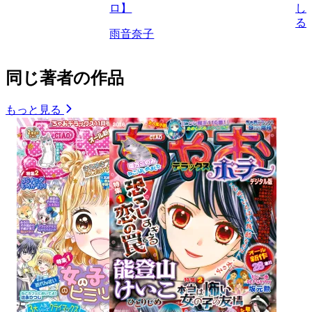
ロ】
し
る
雨音奈子
同じ著者の作品
もっと見る