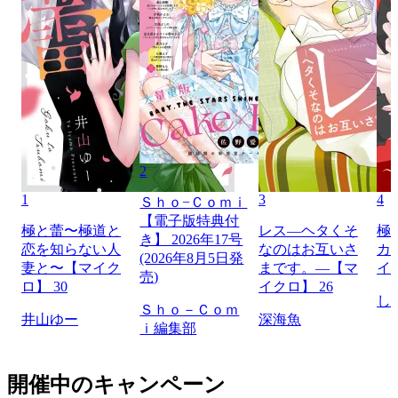
2
1
3
4
Ｓｈｏ−Ｃｏｍｉ
【電子版特典付
極と蕾〜極道と
レス―ヘタくそ
極
き】 2026年17号
恋を知らない人
なのはお互いさ
カ
(2026年8月5日発
妻と〜【マイク
まです。―【マ
イ
売)
ロ】 30
イクロ】 26
し
Ｓｈｏ－Ｃｏｍ
井山ゆー
深海魚
ｉ編集部
開催中のキャンペーン