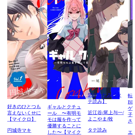
碧のかたみ【タ
転
テ読み】
B
好きのひとつも
ギャルとクチュ
ゲ
近江谷/尾上与一/
言えないくせに
ール 〜有明モ
子
よこやま/牧
【マイクロ】
モは服を作って
さ
優勝することに
タテ読み
円城寺マキ
した〜【マイク
エ