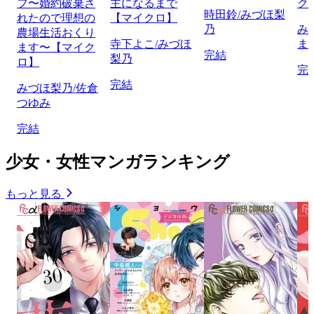
フ〜婚約破棄さ
主になるまで
ク
時田鈴/みづほ梨
れたので理想の
【マイクロ】
乃
み
農場生活おくり
寺下よこ/みづほ
ま
ます〜【マイク
完結
梨乃
ロ】
完
完結
みづほ梨乃/佐倉
つゆみ
完結
少女・女性マンガランキング
もっと見る