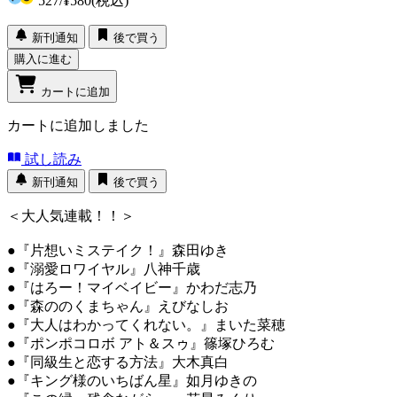
527
/
¥580
(税込)
新刊通知
後で買う
購入に進む
カートに追加
カートに追加しました
試し読み
新刊通知
後で買う
＜大人気連載！！＞
●『片想いミステイク！』森田ゆき
●『溺愛ロワイヤル』八神千歳
●『はろー！マイベイビー』かわだ志乃
●『森ののくまちゃん』えびなしお
●『大人はわかってくれない。』まいた菜穂
●『ポンポコロボ アト＆スゥ』篠塚ひろむ
●『同級生と恋する方法』大木真白
●『キング様のいちばん星』如月ゆきの