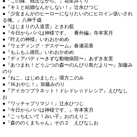
●『この縁、残念ながら。』花星みくり
●『キミと結婚なんかしない！』辻永ひつじ
●『少女まんがのヒーローになりたいのにヒロイン扱いされ
る俺。』八神千歳
●『はじまりの入道雲』ときわ藍
●『今日からパパは神様です。 番外編』寺本実月
●『叶えの神様』いわおかめめ
●『ウェディング・デスゲーム』春瀬花香
●『もふもふ彼氏』いわおかめめ
●『ディアバディ〜きずな動物病院〜』あずき友里
●『あつまれ！どうぶつの森〜のんびり島だより〜』加藤み
のり
●『ねこ、はじめました』環方このみ
●『JKおやじ！』加藤みのり
●『アイカツプラネット！ドレドレ☆ドレシア』えびなし
お
●『ワッチャプリマジ！』辻永ひつじ
●『今日からパパは神様です。』寺本実月
●『こっちむいて！みい子』おのえりこ
●『森ののくまちゃん』その２ えびなしお