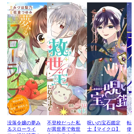
没落令嬢の夢み
不登校だった私
呪いの宝石鑑定
転
るスローライ
が異世界で救世
士【マイクロ】
使