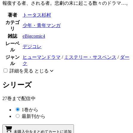
報復する者、される者。悲劇の末に起こる数々のドラマ…。
著者
トータス杉村
カテゴ
少年・青年マンガ
リ
雑誌
eBigcomic4
レーベ
デジコレ
ル
ジャン
ヒューマンドラマ
/
ミステリー・サスペンス
/
ダー
ル
ク
詳細を見る
とじる
シリーズ
27巻まで配信中
1巻から
最新刊から
未購入分をまとめてカートに追加