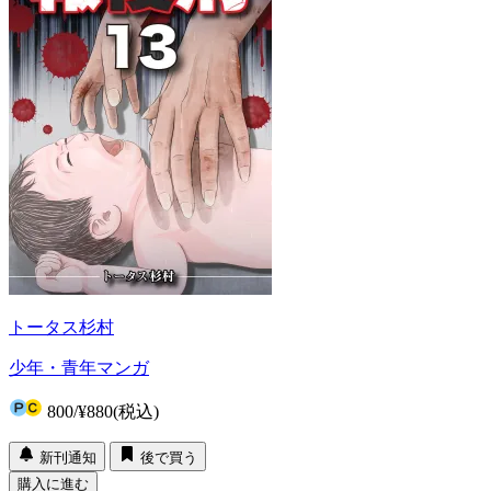
トータス杉村
少年・青年マンガ
800
/
¥880
(税込)
新刊通知
後で買う
購入に進む