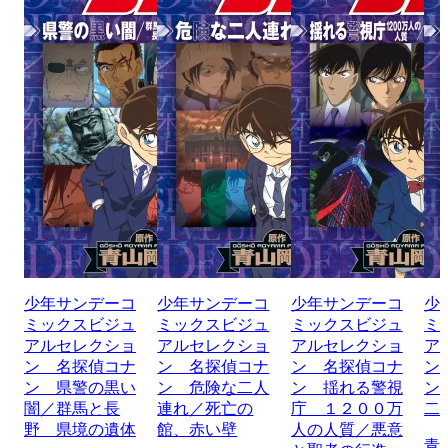
少年サンデーコ
少年サンデーコ
少年サンデーコ
少
ミックスビジュ
ミックスビジュ
ミックスビジュ
ミ
アルセレクショ
アルセレクショ
アルセレクショ
ア
ン 名探偵コナ
ン 名探偵コナ
ン 名探偵コナ
ン
ン 県警の黒い
ン 危険な二人
ン 揺れる警視
ン
闇／群馬と長
連れ／死亡の
庁 １２００万
二
野 県境の遺体
館、赤い壁
人の人質／悪意
青