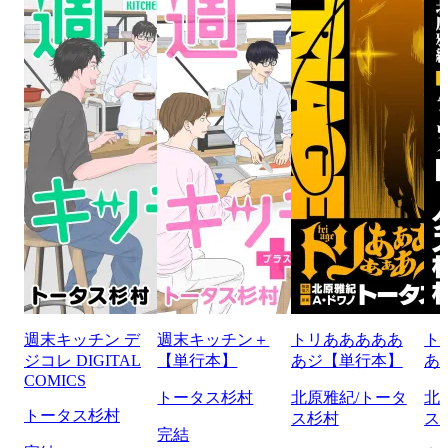
週末キッチン デ
週末キッチン＋
トリあああああ
ト
ジコレ DIGITAL
【単行本】
あジ【単行本】
あ
COMICS
トータス杉村
北原雅紀/トータ
北
トータス杉村
ス杉村
ス
完結