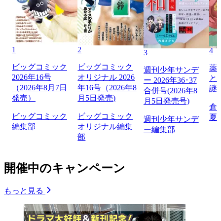
1
2
4
3
ビッグコミック
ビッグコミック
薬
週刊少年サンデ
2026年16号
オリジナル 2026
と
ー 2026年36･37
（2026年8月7日
年16号（2026年8
謎
合併号(2026年8
発売）
月5日発売)
月5日発売号)
倉
ビッグコミック
ビッグコミック
夏
週刊少年サンデ
編集部
オリジナル編集
ー編集部
部
開催中のキャンペーン
もっと見る