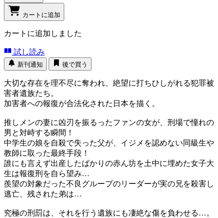
カートに追加
カートに追加しました
試し読み
新刊通知
後で買う
大切な存在を理不尽に奪われ、絶望に打ちひしがれる犯罪被
害者遺族たち。
加害者への報復が合法化された日本を描く。
推しメンの妻に凶刃を振るったファンの女が、刑場で憧れの
男と対峙する瞬間！
中学生の娘を自殺で失った父が、イジメを認めない同級生や
教師に取った最終手段！
誰にも言えず出産したばかりの赤ん坊を土中に埋めた女子大
生は報復刑を自ら望み…
羨望の対象だった不良グループのリーダーが実の兄を殺害し
逃亡、残された弟は…
究極の刑罰は、それを行う遺族にも凄絶な傷を負わせる…。