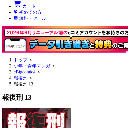
カート
初めての方
無料・セール
トップ
＞
少年・青年マンガ
＞
eBigcomic4
＞
報復刑
＞
報復刑 13
報復刑 13