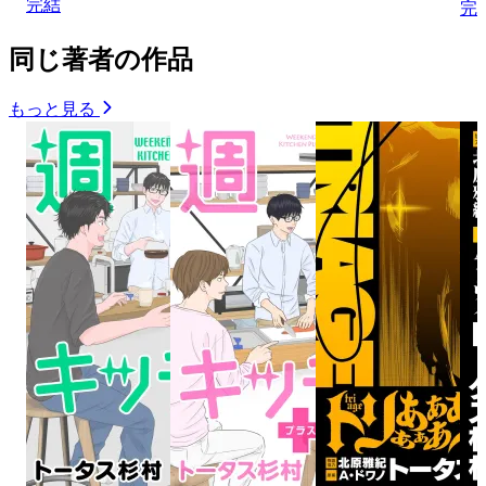
完結
完
同じ著者の作品
もっと見る