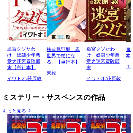
迷宮クソたわ
迷宮クソたわ
株式豚野郎、異
鬼
け 奴隷少年悪
け 奴隷少年悪
世界で杖にな
本
意之迷宮冒険顛
意之迷宮冒険顛
る。【単行本】
Ｔ
末【単行本】
末
東毅
イワトオ/荻原敦
イワトオ/荻原敦
ミステリー・サスペンスの作品
もっと見る