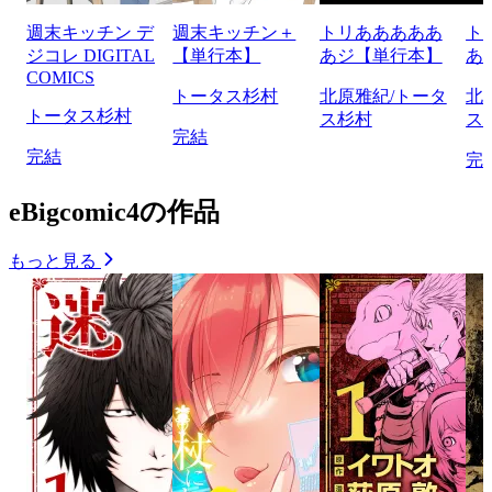
週末キッチン デ
週末キッチン＋
トリあああああ
ト
ジコレ DIGITAL
【単行本】
あジ【単行本】
あ
COMICS
トータス杉村
北原雅紀/トータ
北
トータス杉村
ス杉村
ス
完結
完結
完
eBigcomic4の作品
もっと見る