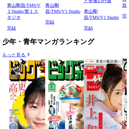
と聖者の行進
青山剛昌/TMS/V
青山剛
昌/
１Studio/第１ス
昌/TMS/V1 Studio
青山剛
完
タジオ
昌/TMS/V1 Studio
完結
完結
完結
少年・青年マンガランキング
もっと見る