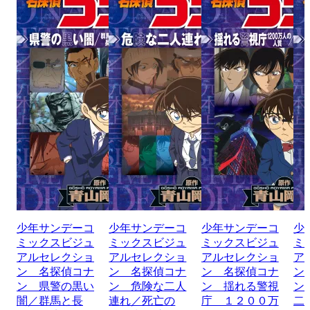
少年サンデーコ
少年サンデーコ
少年サンデーコ
少
ミックスビジュ
ミックスビジュ
ミックスビジュ
ミ
アルセレクショ
アルセレクショ
アルセレクショ
ア
ン 名探偵コナ
ン 名探偵コナ
ン 名探偵コナ
ン
ン 県警の黒い
ン 危険な二人
ン 揺れる警視
ン
闇／群馬と長
連れ／死亡の
庁 １２００万
二