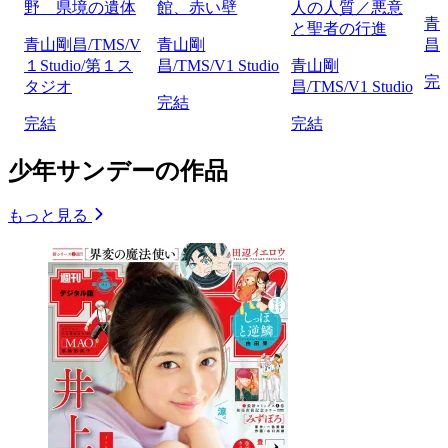
野 県境の遺体
館、赤い壁
人の人質／悪意
青
と聖者の行進
青山剛昌/TMS/V
青山剛
昌/
１Studio/第１ス
昌/TMS/V1 Studio
青山剛
完
タジオ
昌/TMS/V1 Studio
完結
完結
完結
少年サンデーの作品
もっと見る