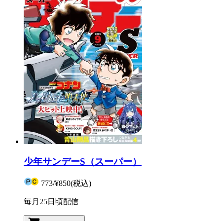
少年サンデーS（スーパー）
773
/
¥850
(税込)
毎月25日頃配信