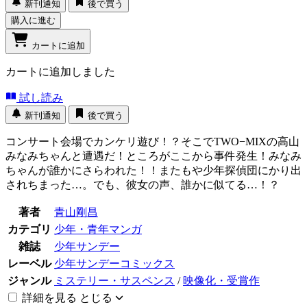
新刊通知
後で買う
購入に進む
カートに追加
カートに追加しました
試し読み
新刊通知
後で買う
コンサート会場でカンケリ遊び！？そこでTWO−MIXの高山
みなみちゃんと遭遇だ！ところがここから事件発生！みなみ
ちゃんが誰かにさらわれた！！またもや少年探偵団にかり出
されちまった…。でも、彼女の声、誰かに似てる…！？
著者
青山剛昌
カテゴリ
少年・青年マンガ
雑誌
少年サンデー
レーベル
少年サンデーコミックス
ジャンル
ミステリー・サスペンス
/
映像化・受賞作
詳細を見る
とじる