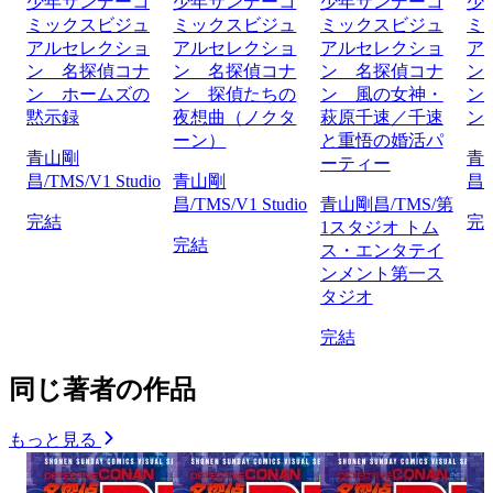
少年サンデーコ
少年サンデーコ
少年サンデーコ
少
ミックスビジュ
ミックスビジュ
ミックスビジュ
ミ
アルセレクショ
アルセレクショ
アルセレクショ
ア
ン 名探偵コナ
ン 名探偵コナ
ン 名探偵コナ
ン
ン ホームズの
ン 探偵たちの
ン 風の女神・
ン
黙示録
夜想曲（ノクタ
萩原千速／千速
ン
ーン）
と重悟の婚活パ
青山剛
青
ーティー
昌/TMS/V1 Studio
青山剛
昌/
昌/TMS/V1 Studio
青山剛昌/TMS/第
完結
完
1スタジオ トム
完結
ス・エンタテイ
ンメント第一ス
タジオ
完結
同じ著者の作品
もっと見る