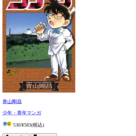
青山剛昌
少年・青年マンガ
530
/
¥583
(税込)