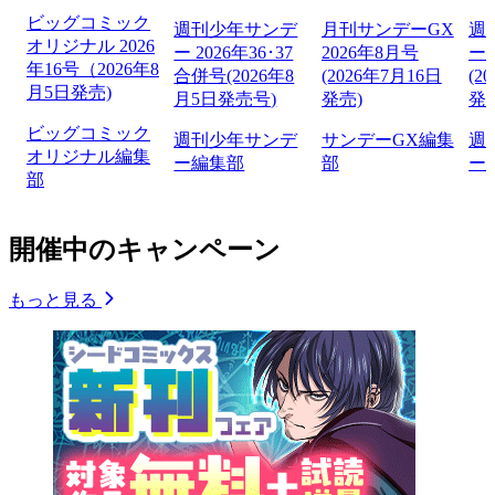
ビッグコミック
週刊少年サンデ
月刊サンデーGX
週
オリジナル 2026
ー 2026年36･37
2026年8月号
ー 
年16号（2026年8
合併号(2026年8
(2026年7月16日
(2
月5日発売)
月5日発売号)
発売)
発
ビッグコミック
週刊少年サンデ
サンデーGX編集
週
オリジナル編集
ー編集部
部
ー
部
開催中のキャンペーン
もっと見る