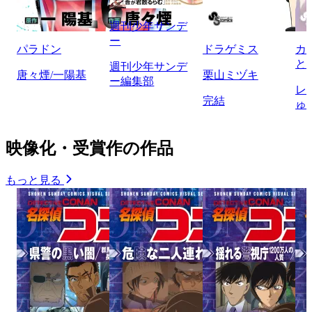
週刊少年サンデ
ー
パラドン
ドラゲミス
カ
と
週刊少年サンデ
唐々煙/一陽基
栗山ミヅキ
ー編集部
レ
完結
ゅ
映像化・受賞作の作品
もっと見る