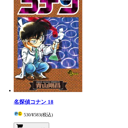
名探偵コナン 18
530
/
¥583
(税込)