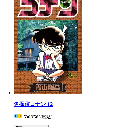
名探偵コナン 12
530
/
¥583
(税込)