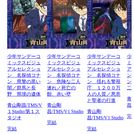
少年サンデーコ
少年サンデーコ
少年サンデーコ
少
ミックスビジュ
ミックスビジュ
ミックスビジュ
ミ
アルセレクショ
アルセレクショ
アルセレクショ
ア
ン 名探偵コナ
ン 名探偵コナ
ン 名探偵コナ
ン
ン 県警の黒い
ン 危険な二人
ン 揺れる警視
ン
闇／群馬と長
連れ／死亡の
庁 １２００万
二
野 県境の遺体
館、赤い壁
人の人質／悪意
青
と聖者の行進
青山剛昌/TMS/V
青山剛
昌/
１Studio/第１ス
昌/TMS/V1 Studio
青山剛
完
タジオ
昌/TMS/V1 Studio
完結
完結
完結