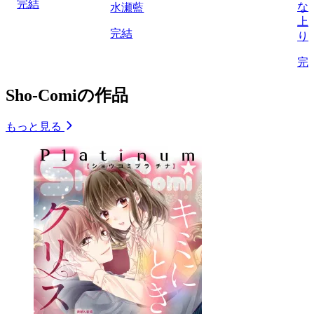
完結
な
水瀬藍
上
完結
り
完
Sho-Comiの作品
もっと見る