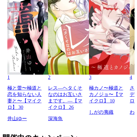
1
2
3
4
極と蕾〜極道と
レス―ヘタくそ
極カノ〜極道と
さ
恋を知らない人
なのはお互いさ
カノジョ〜【マ
デ
妻と〜【マイク
まです。―【マ
イクロ】 10
ロ】
ロ】 30
イクロ】 26
しがの夷織
わ
井山ゆー
深海魚