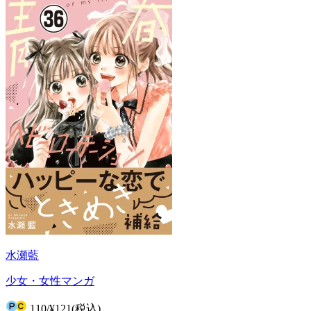
水瀬藍
少女・女性マンガ
110
/
¥121
(税込)