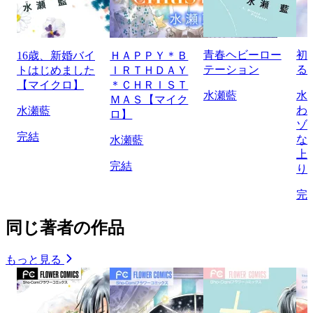
青春ヘビーロー
初
16歳、新婚バイ
ＨＡＰＰＹ＊Ｂ
テーション
る
トはじめました
ＩＲＴＨＤＡＹ
【マイクロ】
＊ＣＨＲＩＳＴ
水瀬藍
水
ＭＡＳ【マイク
わ
水瀬藍
ロ】
ゾ
完結
な
水瀬藍
上
完結
り
完
同じ著者の作品
もっと見る