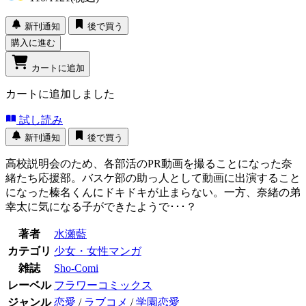
新刊通知
後で買う
購入に進む
カートに追加
カートに追加しました
試し読み
新刊通知
後で買う
高校説明会のため、各部活のPR動画を撮ることになった奈
緒たち応援部。バスケ部の助っ人として動画に出演すること
になった榛名くんにドキドキが止まらない。一方、奈緒の弟
幸太に気になる子ができたようで･･･？
著者
水瀬藍
カテゴリ
少女・女性マンガ
雑誌
Sho-Comi
レーベル
フラワーコミックス
ジャンル
恋愛
/
ラブコメ
/
学園恋愛