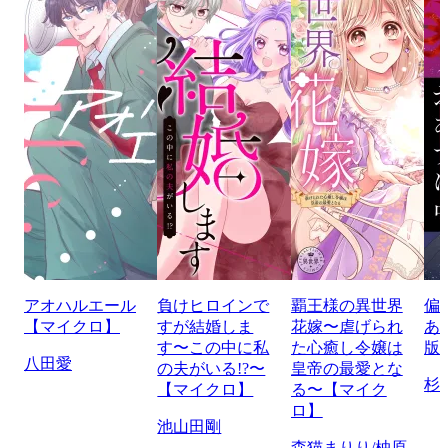
アオハルエール
負けヒロインで
覇王様の異世界
偏
【マイクロ】
すが結婚しま
花嫁〜虐げられ
あ
す〜この中に私
た心癒し令嬢は
版
八田愛
の夫がいる!?〜
皇帝の最愛とな
杉
【マイクロ】
る〜【マイク
ロ】
池山田剛
森猫まりり/柚原