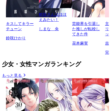
蛇目さんはほほ
えみたい！
キスしてキラー
芸能界を引退し
主
チューン
しまな 央
た推しが転校し
リ
てきた件
ッ
鈴咲ひかり
花本麻実
吉
完
少女・女性マンガランキング
もっと見る