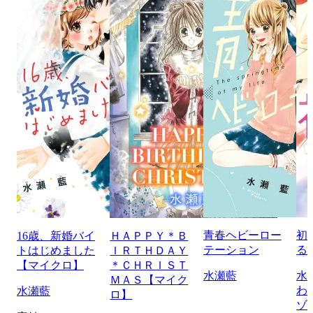
青春ヘビーロー
初
16歳、新婚バイ
ＨＡＰＰＹ＊Ｂ
テーション
る
トはじめました
ＩＲＴＨＤＡＹ
【マイクロ】
＊ＣＨＲＩＳＴ
水瀬藍
水
ＭＡＳ【マイク
わ
水瀬藍
ロ】
ゾ