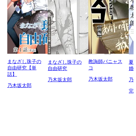
まなざし珠子の
教誨師バニャス
まなざし珠子の
夏
自由研究【単
コ
自由研究
婚
話】
乃木坂太郎
乃木坂太郎
乃
乃木坂太郎
完