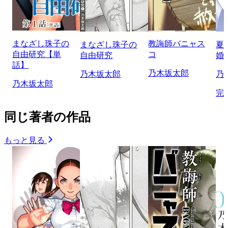
まなざし珠子の
教誨師バニャス
まなざし珠子の
夏
自由研究【単
コ
自由研究
婚
話】
乃木坂太郎
乃木坂太郎
乃
乃木坂太郎
完
同じ著者の作品
もっと見る