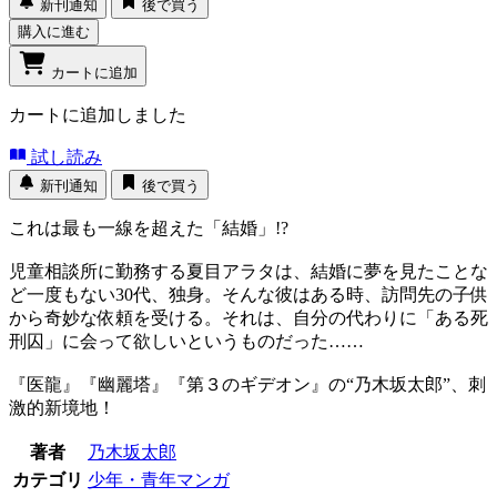
新刊通知
後で買う
購入に進む
カートに追加
カートに追加しました
試し読み
新刊通知
後で買う
これは最も一線を超えた「結婚」!?
児童相談所に勤務する夏目アラタは、結婚に夢を見たことな
ど一度もない30代、独身。そんな彼はある時、訪問先の子供
から奇妙な依頼を受ける。それは、自分の代わりに「ある死
刑囚」に会って欲しいというものだった……
『医龍』『幽麗塔』『第３のギデオン』の“乃木坂太郎”、刺
激的新境地！
著者
乃木坂太郎
カテゴリ
少年・青年マンガ