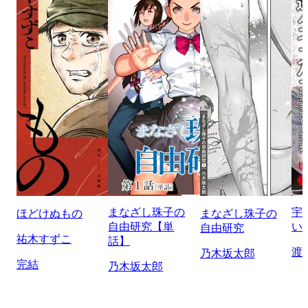
まなざし珠子の
宇
ほどけぬもの
まなざし珠子の
自由研究【単
い
自由研究
祐木すずこ
話】
渡
乃木坂太郎
完結
乃木坂太郎