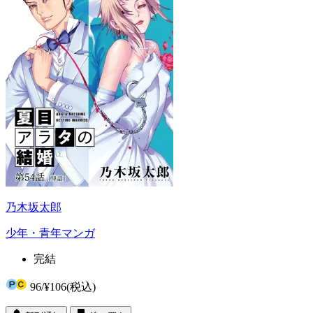
乃木坂太郎
少年・青年マンガ
完結
96
/
¥106
(税込)