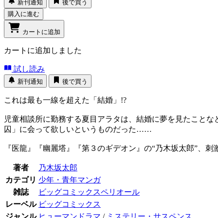
新刊通知
後で買う
購入に進む
カートに追加
カートに追加しました
試し読み
新刊通知
後で買う
これは最も一線を超えた「結婚」!?
児童相談所に勤務する夏目アラタは、結婚に夢を見たことな
囚」に会って欲しいというものだった……
『医龍』『幽麗塔』『第３のギデオン』の“乃木坂太郎”、刺
著者
乃木坂太郎
カテゴリ
少年・青年マンガ
雑誌
ビッグコミックスペリオール
レーベル
ビッグコミックス
ジャンル
ヒューマンドラマ
/
ミステリー・サスペンス