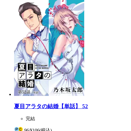
夏目アラタの結婚【単話】 52
完結
96
/
¥106
(税込)