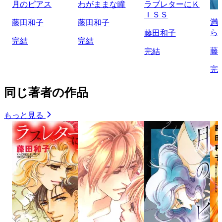
月のピアス
わがままな瞳
ラブレターにＫ
ＩＳＳ
満
藤田和子
藤田和子
ら
藤田和子
完結
完結
藤
完結
完
同じ著者の作品
もっと見る