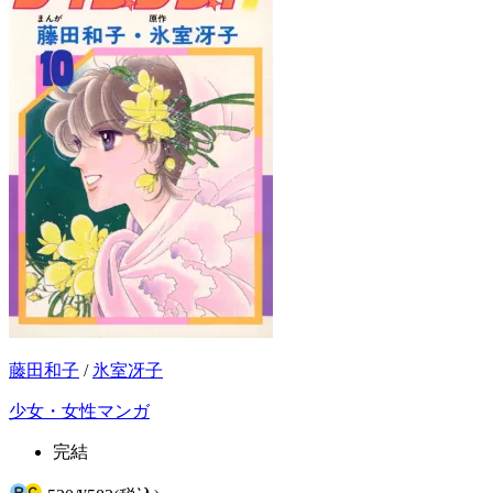
藤田和子
/
氷室冴子
少女・女性マンガ
完結