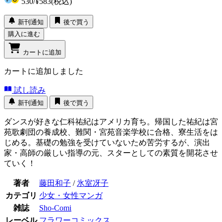
530
/
¥583
(税込)
新刊通知
後で買う
購入に進む
カートに追加
カートに追加しました
試し読み
新刊通知
後で買う
ダンスが好きな仁科祐紀はアメリカ育ち。帰国した祐紀は宮
苑歌劇団の養成校、難関・宮苑音楽学校に合格、寮生活をは
じめる。基礎の勉強を受けていないため苦労するが、演出
家・高師の厳しい指導の元、スターとしての素質を開花させ
ていく！
著者
藤田和子
/
氷室冴子
カテゴリ
少女・女性マンガ
雑誌
Sho-Comi
レーベル
フラワーコミックス