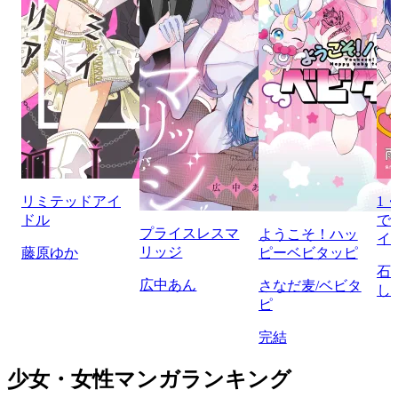
リミテッドアイ
1
ドル
で
プライスレスマ
ようこそ！ハッ
イ
リッジ
藤原ゆか
ピーベビタッピ
石
広中あん
さなだ麦/ベビタ
し
ピ
完結
少女・女性マンガランキング