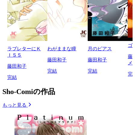
ゴ
ラブレターにＫ
わがままな瞳
月のピアス
ＩＳＳ
藤
藤田和子
藤田和子
メ
藤田和子
完結
完結
完
完結
Sho-Comiの作品
もっと見る