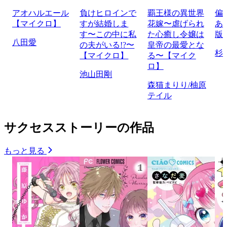
アオハルエール
負けヒロインで
覇王様の異世界
偏
【マイクロ】
すが結婚しま
花嫁〜虐げられ
あ
す〜この中に私
た心癒し令嬢は
版
八田愛
の夫がいる!?〜
皇帝の最愛とな
杉
【マイクロ】
る〜【マイク
ロ】
池山田剛
森猫まりり/柚原
テイル
サクセスストーリーの作品
もっと見る