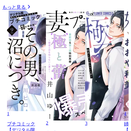
もっと見る
1
4
2
3
プチコミック
姉
【デジタル限
【