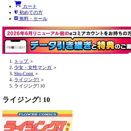
カート
初めての方
無料・セール
トップ
＞
少女・女性マンガ
＞
Sho-Comi
＞
ライジング!
＞
ライジング! 10
ライジング! 10