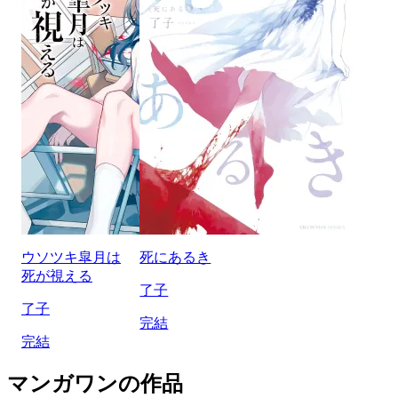
ウソツキ皐月は
死にあるき
死が視える
了子
了子
完結
完結
マンガワンの作品