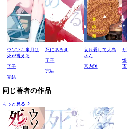
ウソツキ皐月は
死にあるき
哀れ愛して大島
ザ
死が視える
さん
了子
焼
了子
宮内漣
斎
完結
完結
同じ著者の作品
もっと見る