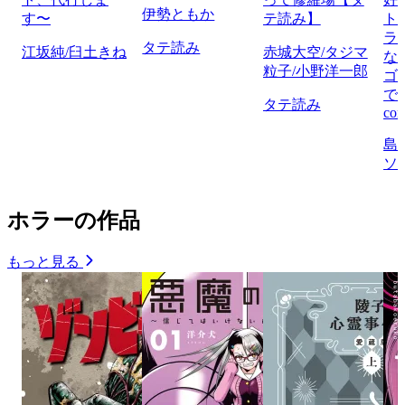
伊勢ともか
す〜
テ読み】
ト
ラ
タテ読み
江坂純/臼土きね
赤城大空/タジマ
な
粒子/小野洋一郎
ゴ
で
タテ読み
com
島
ソ
ホラーの作品
もっと見る