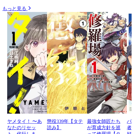
もっと見る
ヤメタイ！ 〜あ
懲役339年【タテ
最強女師匠たち
パ
なたのリセッ
読み】
が育成方針を巡
者
ト、代行しま
って修羅場【タ
好