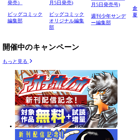
発売）
月5日発売)
月5日発売号)
倉
ビッグコミック
ビッグコミック
夏
週刊少年サンデ
編集部
オリジナル編集
ー編集部
部
開催中のキャンペーン
もっと見る