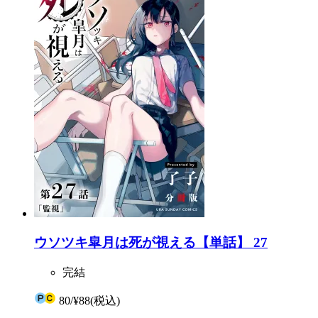
ウソツキ皐月は死が視える【単話】 27
完結
80
/
¥88
(税込)