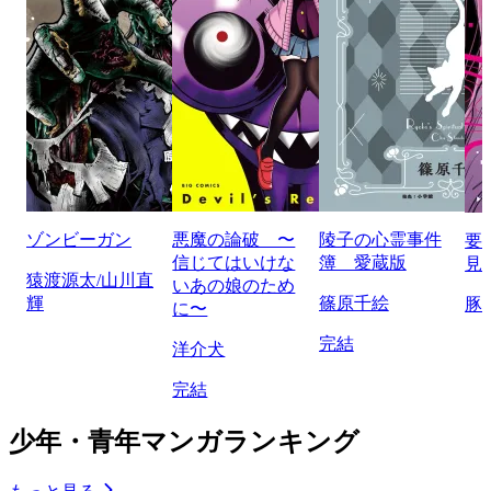
ゾンビーガン
悪魔の論破 〜
陵子の心霊事件
要
信じてはいけな
簿 愛蔵版
見
猿渡源太/山川直
いあの娘のため
輝
篠原千絵
豚
に〜
完結
洋介犬
完結
少年・青年マンガランキング