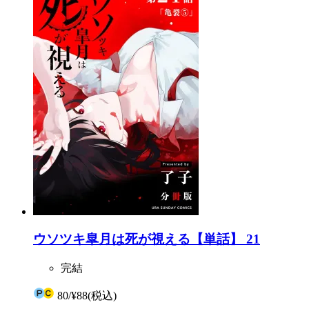
ウソツキ皐月は死が視える【単話】 21
完結
80
/
¥88
(税込)