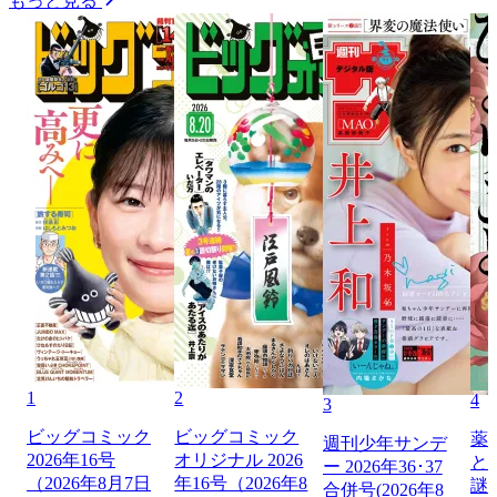
もっと見る
1
2
4
3
ビッグコミック
ビッグコミック
薬
週刊少年サンデ
2026年16号
オリジナル 2026
と
ー 2026年36･37
（2026年8月7日
年16号（2026年8
謎
合併号(2026年8