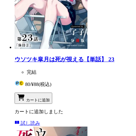
ウソツキ皐月は死が視える【単話】 23
完結
80
/
¥88
(税込)
カートに追加
カートに追加しました
試し読み