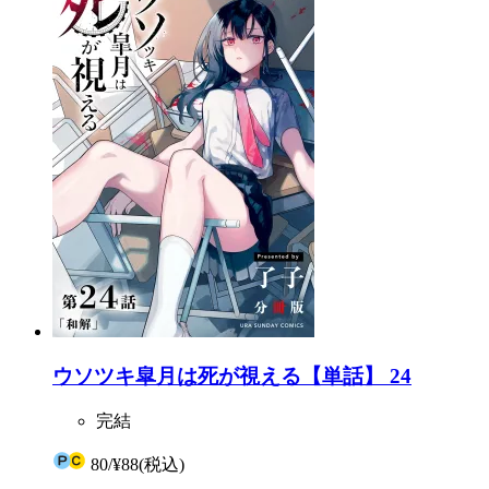
ウソツキ皐月は死が視える【単話】 24
完結
80
/
¥88
(税込)