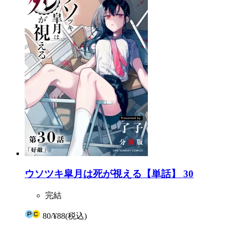
ウソツキ皐月は死が視える【単話】 30
完結
80
/
¥88
(税込)