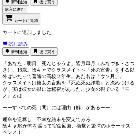
新刊通知
後で買う
購入に進む
カートに追加
カートに追加しました
試し読み
新刊通知
後で買う
「あなた…明日、死んじゃうよ」皆月皐月（みなづき・さつ
き）、16歳。陰キャでクラスメイトへ『死の宣告』をする以
外はいたって普通の高校２年生。あだ名は「ウソ月」。
クラスメイトは彼女の言動を『死ぬ死ぬ詐欺』と決めつける
が、実は彼女の眼には秘密があった。少女の視ている『モ
ノ』とは……
ーーすべての死｛問｝には理由｛解｝があるーー
運命を逆算し、不幸な結末を変えてみろ！
陰キャJKが体を張って宿命回避、衝撃と驚愕のホラーサス
ペンス!!