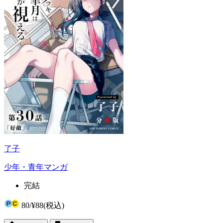
了子
少年・青年マンガ
完結
80
/
¥88
(税込)