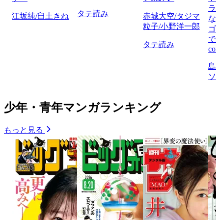
ラ
タテ読み
江坂純/臼土きね
赤城大空/タジマ
な
粒子/小野洋一郎
ゴ
で
タテ読み
com
島
ソ
少年・青年マンガランキング
もっと見る