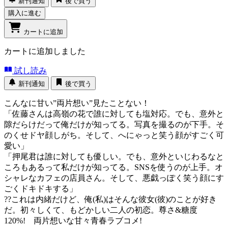
新刊通知
後で買う
購入に進む
カートに追加
カートに追加しました
試し読み
新刊通知
後で買う
こんなに甘い”両片想い”見たことない！
「佐藤さんは高嶺の花で誰に対しても塩対応。でも、意外と
隙だらけだって俺だけが知ってる。写真を撮るのが下手。そ
のくせドヤ顔しがち。そして、へにゃっと笑う顔がすごく可
愛い」
「押尾君は誰に対しても優しい。でも、意外といじわるなと
ころもあるって私だけが知ってる。SNSを使うのが上手。オ
シャレなカフェの店員さん。そして、悪戯っぽく笑う顔にす
ごくドキドキする」
??これは内緒だけど、俺(私)はそんな彼女(彼)のことが好き
だ。初々しくて、もどかしい二人の初恋。尊さ&糖度
120%! 両片想いな甘々青春ラブコメ!