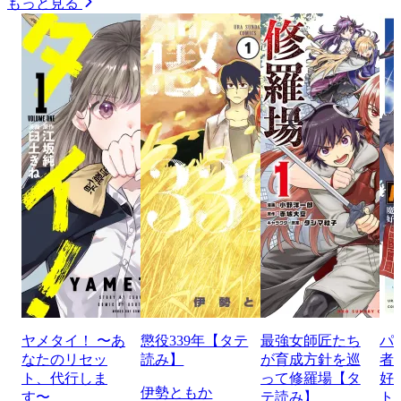
もっと見る
ヤメタイ！ 〜あ
懲役339年【タテ
最強女師匠たち
パ
なたのリセッ
読み】
が育成方針を巡
者
ト、代行しま
って修羅場【タ
好
伊勢ともか
す〜
テ読み】
ト