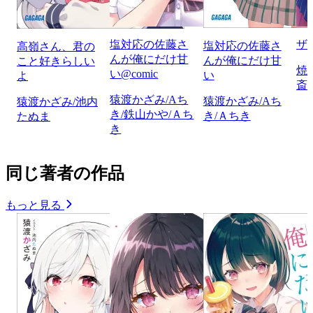
塩対応の佐藤さ
ザ
塩対応の佐藤さ
高嶺さん、君の
んが俺にだけ甘
んが俺にだけ甘
こと好きらしい
焼
い@comic
い
よ
斎
猿渡かざみ/Aち
猿渡かざみ/Aち
猿渡かざみ/池内
き/鉄山かや/Ａち
き/Ａちき
たぬま
き
同じ著者の作品
もっと見る