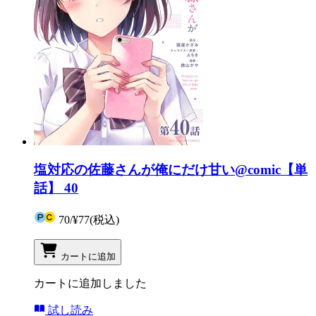
塩対応の佐藤さんが俺にだけ甘い@comic【単
話】 40
70
/
¥77
(税込)
カートに追加
カートに追加しました
試し読み