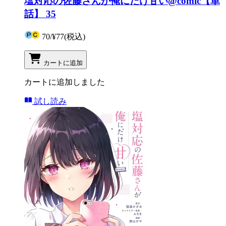
塩対応の佐藤さんが俺にだけ甘い@comic【単
話】 35
70
/
¥77
(税込)
カートに追加
カートに追加しました
試し読み