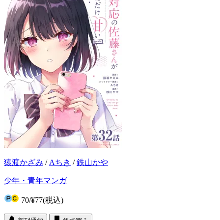
猿渡かざみ
/
Aちき
/
鉄山かや
少年・青年マンガ
70
/
¥77
(税込)