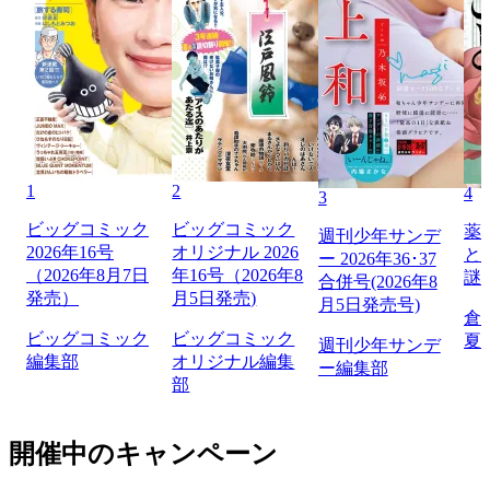
1
2
4
3
ビッグコミック
ビッグコミック
薬
週刊少年サンデ
2026年16号
オリジナル 2026
と
ー 2026年36･37
（2026年8月7日
年16号（2026年8
謎
合併号(2026年8
発売）
月5日発売)
月5日発売号)
倉
ビッグコミック
ビッグコミック
夏
週刊少年サンデ
編集部
オリジナル編集
ー編集部
部
開催中のキャンペーン