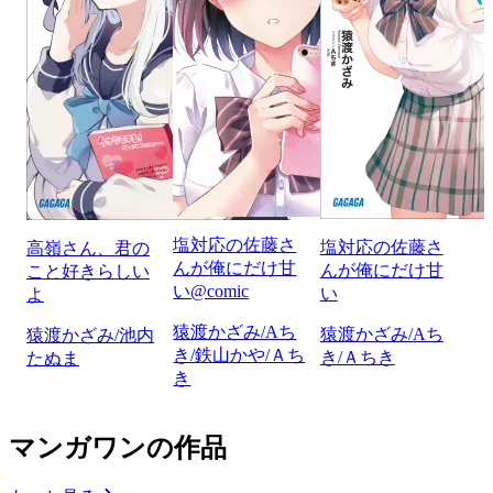
塩対応の佐藤さ
塩対応の佐藤さ
高嶺さん、君の
んが俺にだけ甘
んが俺にだけ甘
こと好きらしい
い@comic
い
よ
猿渡かざみ/Aち
猿渡かざみ/Aち
猿渡かざみ/池内
き/鉄山かや/Ａち
き/Ａちき
たぬま
き
マンガワンの作品