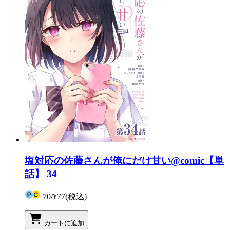
塩対応の佐藤さんが俺にだけ甘い@comic【単
話】 34
70
/
¥77
(税込)
カートに追加