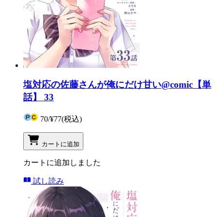
塩対応の佐藤さんが俺にだけ甘い@comic【単
話】 33
70
/
¥77
(税込)
カートに追加
カートに追加しました
試し読み