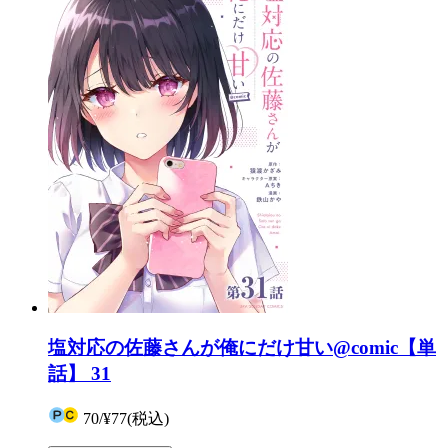
塩対応の佐藤さんが俺にだけ甘い@comic【単
話】 31
70
/
¥77
(税込)