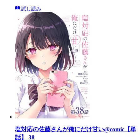
試し読み
塩対応の佐藤さんが俺にだけ甘い@comic【単
話】 38