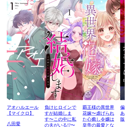
アオハルエール
負けヒロインで
覇王様の異世界
偏
【マイクロ】
すが結婚しま
花嫁〜虐げられ
あ
す〜この中に私
た心癒し令嬢は
版
八田愛
の夫がいる!?〜
皇帝の最愛とな