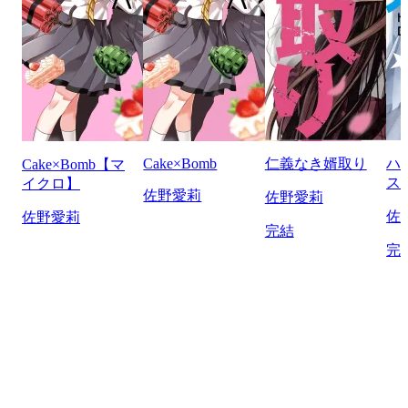
Cake×Bomb
仁義なき婿取り
ハ
Cake×Bomb【マ
ス
イクロ】
佐野愛莉
佐野愛莉
佐
佐野愛莉
完結
完