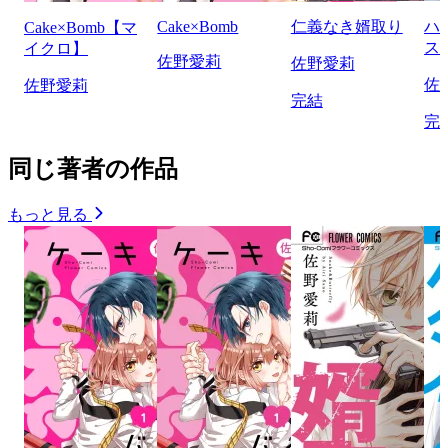
Cake×Bomb
仁義なき婿取り
ハ
Cake×Bomb【マ
ス
イクロ】
佐野愛莉
佐野愛莉
佐
佐野愛莉
完結
完
同じ著者の作品
もっと見る