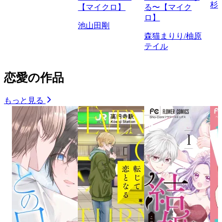
杉
【マイクロ】
る〜【マイク
ロ】
池山田剛
森猫まりり/柚原
テイル
恋愛の作品
もっと見る