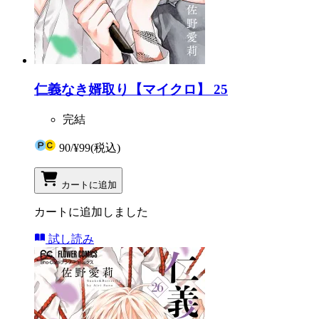
仁義なき婿取り【マイクロ】 25
完結
90
/
¥99
(税込)
カートに追加
カートに追加しました
試し読み