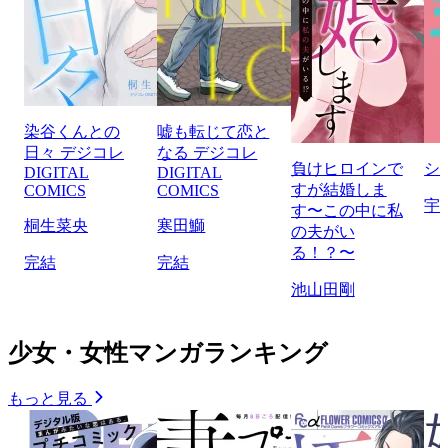
染谷くんとの
嘘も転じて恋と
日々 デジコレ
なる デジコレ
負けヒロインで
シ
DIGITAL
DIGITAL
すが結婚しま
COMICS
COMICS
宇
す〜この中に私
桐生菜央
寒田鰤
の夫がい
る！？〜
完結
完結
池山田剛
少女・女性マンガランキング
もっと見る