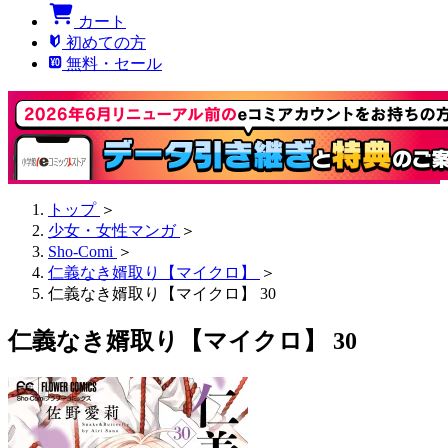
カート
初めての方
無料・セール
トップ
＞
少女・女性マンガ
＞
Sho-Comi
＞
仁義なき婿取り【マイクロ】
＞
仁義なき婿取り【マイクロ】 30
仁義なき婿取り【マイクロ】 30