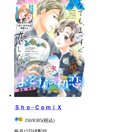
Ｓｈｏ−ＣｏｍｉＸ
350
/
¥385
(税込)
毎月15日頃配信