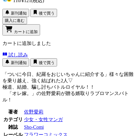
110
/
¥121
(税込)
新刊通知
後で買う
購入に進む
カートに追加
カートに追加しました
試し読み
新刊通知
後で買う
「ついに今日、紀羅をおじいちゃんに紹介する」様々な困難
を乗り越え、強く結ばれた2人▽
極道、結婚、騙し討ちバトルロイヤル！！
「オレ嫁。」の佐野愛莉が贈る婿取りラブロマンスバト
ル！
著者
佐野愛莉
カテゴリ
少女・女性マンガ
雑誌
Sho-Comi
レーベル
フラワーコミックス