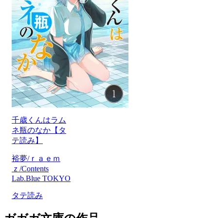
千歳くんはラム
ネ瓶のなか【タ
テ読み】
裕夢/ｒａｅｍ
ｚ/Contents
Lab.Blue TOKYO
タテ読み