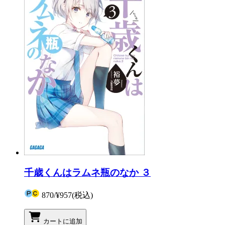
千歳くんはラムネ瓶のなか ３
870
/
¥957
(税込)
カートに追加