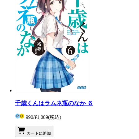
千歳くんはラムネ瓶のなか ６
990
/
¥1,089
(税込)
カートに追加