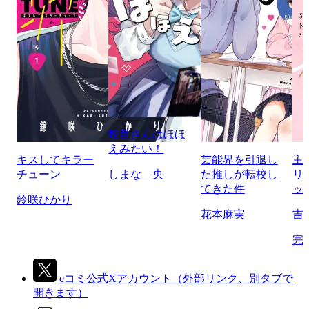
蛇目さんはほほ
えみたい！
キスしてキラー
芸能界を引退し
主
チューン
しまな 央
た推しが転校し
リ
てきた件
ッ
鈴咲ひかり
花本麻実
吉
完
eコミ公式Xアカウント
（外部リンク、別タブで
開きます）