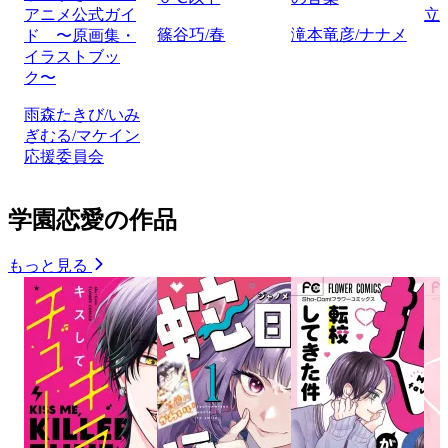
アニメ公式ガイ
立
篠谷巧/春
滝本竜彦/ナナメ
ド 〜原画集・
イラストブッ
ク〜
雨森たきび/いみ
ぎむる/マケイン
応援委員会
学園恋愛の作品
もっと見る