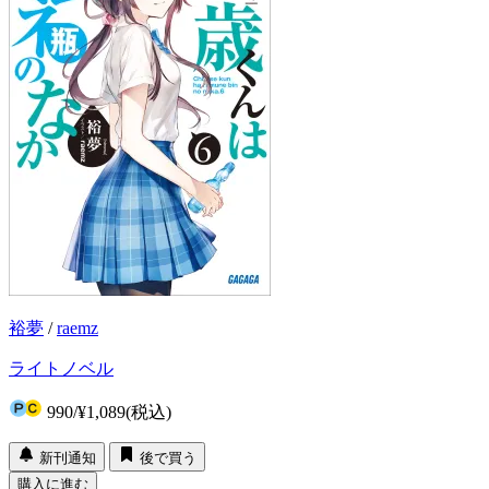
裕夢
/
raemz
ライトノベル
990
/
¥1,089
(税込)
新刊通知
後で買う
購入に進む