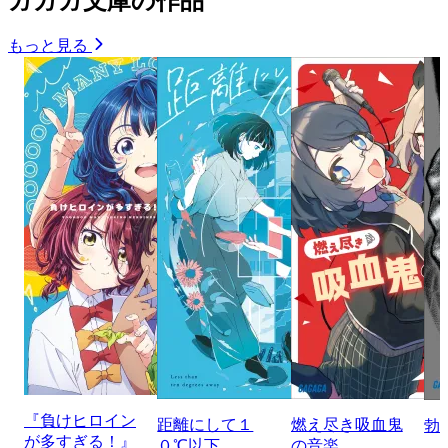
ガガガ文庫の作品
もっと見る
『負けヒロイン
距離にして１
燃え尽き吸血鬼
勃
が多すぎる！』
０℃以下
の音楽