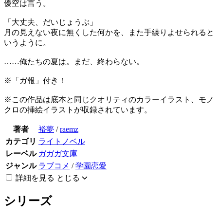
優空は言う。
「大丈夫、だいじょうぶ」
月の見えない夜に無くした何かを、また手繰りよせられると
いうように。
……俺たちの夏は。まだ、終わらない。
※「ガ報」付き！
※この作品は底本と同じクオリティのカラーイラスト、モノ
クロの挿絵イラストが収録されています。
著者
裕夢
/
raemz
カテゴリ
ライトノベル
レーベル
ガガガ文庫
ジャンル
ラブコメ
/
学園恋愛
詳細を見る
とじる
シリーズ