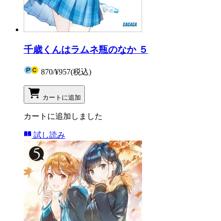
千歳くんはラムネ瓶のなか ５
870
/
¥957
(税込)
カートに追加
カートに追加しました
試し読み