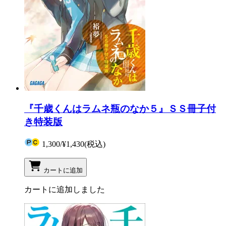
『千歳くんはラムネ瓶のなか５』ＳＳ冊子付
き特装版
1,300
/
¥1,430
(税込)
カートに追加
カートに追加しました