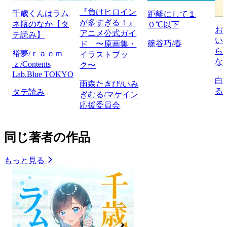
『負けヒロイン
千歳くんはラム
距離にして１
が多すぎる！』
ネ瓶のなか【タ
０℃以下
お
アニメ公式ガイ
テ読み】
い
篠谷巧/春
ド 〜原画集・
ら
裕夢/ｒａｅｍ
イラストブッ
な
ｚ/Contents
ク〜
Lab.Blue TOKYO
白
雨森たきび/いみ
る
タテ読み
ぎむる/マケイン
応援委員会
同じ著者の作品
もっと見る