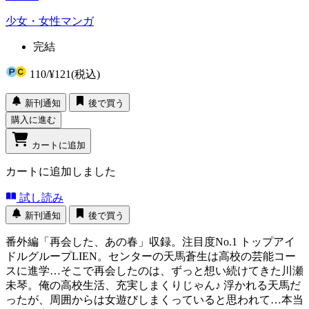
少女・女性マンガ
完結
110
/
¥121
(税込)
新刊通知
後で買う
購入に進む
カートに追加
カートに追加しました
試し読み
新刊通知
後で買う
番外編「再会した、あの春」収録。注目度No.1 トップアイ
ドルグループLIEN。センターの天馬蒼生は高校の芸能コー
スに進学…そこで再会したのは、ずっと想い続けてきた川瀬
未琴。俺の高校生活、充実しまくりじゃん♪ 浮かれる天馬だ
ったが、周囲からは女遊びしまくっていると思われて…本当