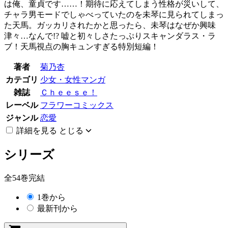
は俺、童貞です……！期待に応えてしまう性格が災いして、
チャラ男モードでしゃべっていたのを未琴に見られてしまっ
た天馬。ガッカリされたかと思ったら、未琴はなぜか興味
津々…なんで!? 嘘と初々しさたっぷりスキャンダラス・ラ
ブ！天馬視点の胸キュンすぎる特別短編！
著者
菊乃杏
カテゴリ
少女・女性マンガ
雑誌
Ｃｈｅｅｓｅ！
レーベル
フラワーコミックス
ジャンル
恋愛
詳細を見る
とじる
シリーズ
全54巻完結
1巻から
最新刊から