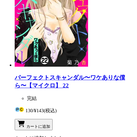
パーフェクトスキャンダル〜ワケありな僕
ら〜【マイクロ】 22
完結
130
/
¥143
(税込)
カートに追加