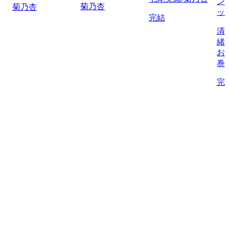
ン
菊乃杏
菊乃杏
ッ
完結
清
緒
お
巻
完