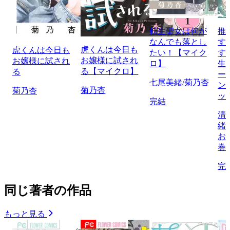
転生聖女は何が
推
なんでも落とし
す
虎くんは今日も
虎くんは今日も
たい！【マイク
す
お嬢様に試され
お嬢様に試され
ロ】
生
る【マイクロ】
る
ー
七尾美緒/菊乃杏
ン
菊乃杏
菊乃杏
ッ
完結
清
緒
お
巻
完
同じ著者の作品
もっと見る