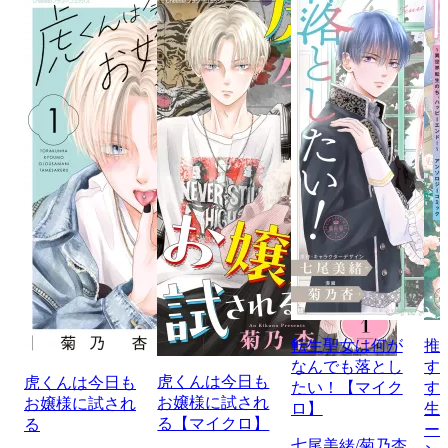
転生聖女は何が
推
なんでも落とし
す
虎くんは今日も
虎くんは今日も
たい！【マイク
す
お嬢様に試され
お嬢様に試され
ロ】
生
る【マイクロ】
る
ー
七尾美緒/菊乃杏