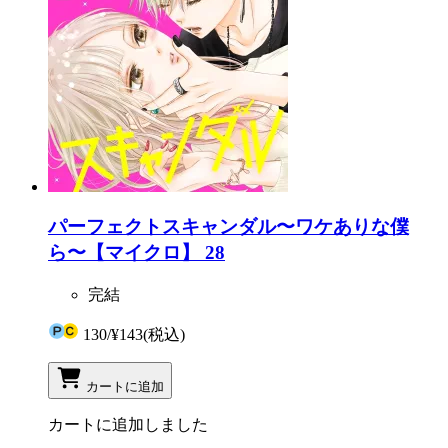
パーフェクトスキャンダル〜ワケありな僕
ら〜【マイクロ】 28
完結
130
/
¥143
(税込)
カートに追加
カートに追加しました