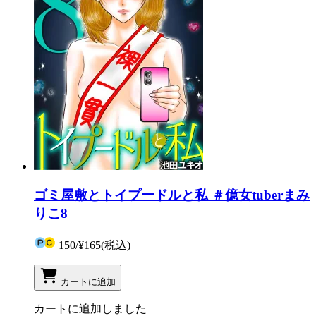
ゴミ屋敷とトイプードルと私 ＃億女tuberまみ
りこ8
150
/
¥165
(税込)
カートに追加
カートに追加しました