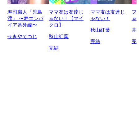
寿司職人『児島
ママ友は友達じ
ママ友は友達じ
フ
渡』 〜寿エンパ
ゃない！【マイ
ゃない！
ゃ
イア番外編〜
クロ】
秋山紅葉
井
せきやてつじ
秋山紅葉
完結
完
完結