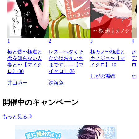
1
2
3
4
極と蕾〜極道と
レス―ヘタくそ
極カノ〜極道と
さ
恋を知らない人
なのはお互いさ
カノジョ〜【マ
デ
妻と〜【マイク
まです。―【マ
イクロ】 10
ロ】
ロ】 30
イクロ】 26
しがの夷織
わ
井山ゆー
深海魚
開催中のキャンペーン
もっと見る