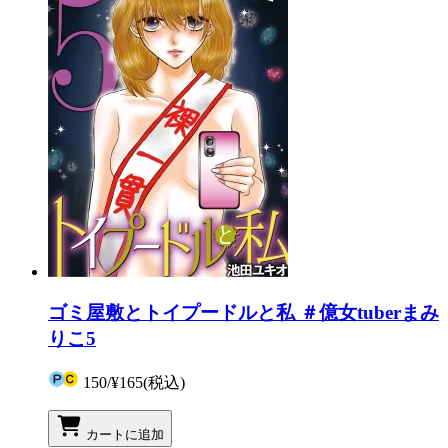
ゴミ屋敷とトイプードルと私 ＃億女tuberまみ
りこ5
150
/
¥165
(税込)
カートに追加