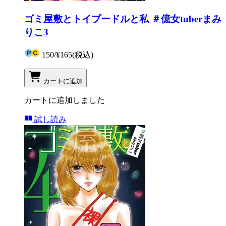
ゴミ屋敷とトイプードルと私 ＃億女tuberまみ
りこ3
150
/
¥165
(税込)
カートに追加
カートに追加しました
試し読み