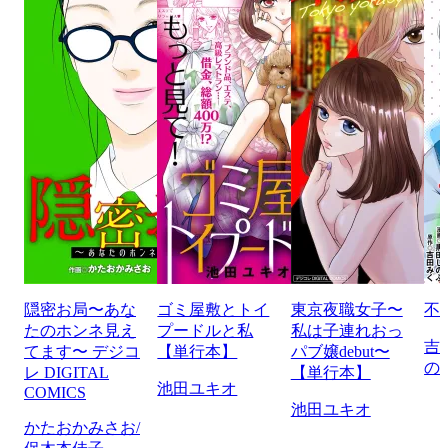
隠密お局〜あな
ゴミ屋敷とトイ
東京夜職女子〜
不
たのホンネ見え
プードルと私
私は子連れおっ
吉
てます〜 デジコ
【単行本】
パブ嬢debut〜
の
レ DIGITAL
【単行本】
池田ユキオ
COMICS
池田ユキオ
かたおかみさお/