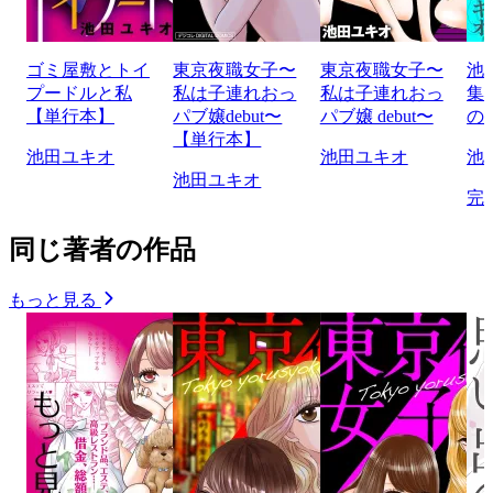
ゴミ屋敷とトイ
東京夜職女子〜
東京夜職女子〜
池
プードルと私
私は子連れおっ
私は子連れおっ
集
【単行本】
パブ嬢debut〜
パブ嬢 debut〜
の
【単行本】
池田ユキオ
池田ユキオ
池
池田ユキオ
完
同じ著者の作品
もっと見る