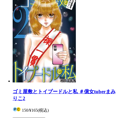
ゴミ屋敷とトイプードルと私 ＃億女tuberまみ
りこ2
150
/
¥165
(税込)