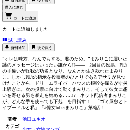
新刊通知
後で買う
購入に進む
カートに追加
カートに追加しました
試し読み
新刊通知
後で買う
“オレは味方。なんでもする。君のため。”まみりこに届いた
謎のメッセージはいったい誰から!?―― 2回目の投票、P助
の手違いが怪我の功名となり、なんとか生き残れたまみり
こ。しかしP助の指示を投票者のひとりであるアサミが見つ
けたことから、ドリームライバーハウスの根幹を揺るがす炎
上騒ぎに。次の投票に向けて動くまみりこ、そして彼女に想
いを寄せる男も暴走を始める……!? ネット配信者まみりこ
が、どんな手を使っても下剋上を目指す！ 「ゴミ屋敷とト
イプードルと私」「#億女tuberまみりこ」第9話！
著者
池田ユキオ
カテゴ
少女・女性マンガ