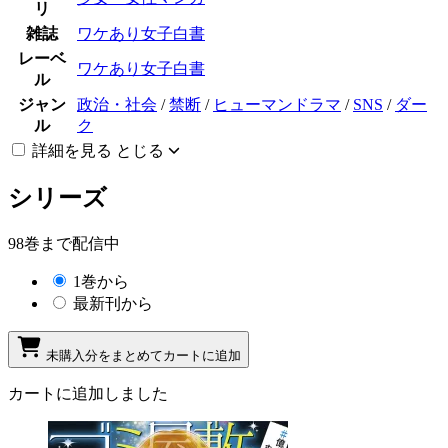
リ
雑誌
ワケあり女子白書
レーベ
ワケあり女子白書
ル
ジャン
政治・社会
/
禁断
/
ヒューマンドラマ
/
SNS
/
ダー
ル
ク
詳細を見る
とじる
シリーズ
98巻まで配信中
1巻から
最新刊から
未購入分をまとめてカートに追加
カートに追加しました