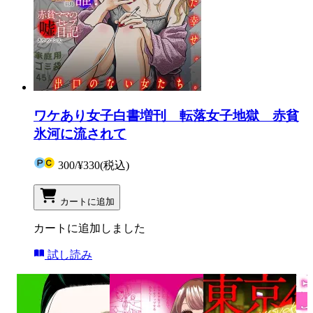
ワケあり女子白書増刊 転落女子地獄 赤貧
氷河に流されて
300
/
¥330
(税込)
カートに追加
カートに追加しました
試し読み