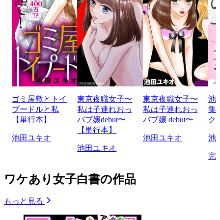
ゴミ屋敷とトイ
東京夜職女子〜
東京夜職女子〜
池
プードルと私
私は子連れおっ
私は子連れおっ
集
【単行本】
パブ嬢debut〜
パブ嬢 debut〜
ク
【単行本】
池田ユキオ
池田ユキオ
池
池田ユキオ
完
ワケあり女子白書の作品
もっと見る