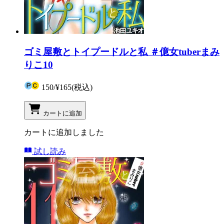
ゴミ屋敷とトイプードルと私 ＃億女tuberまみ
りこ10
150
/
¥165
(税込)
カートに追加
カートに追加しました
試し読み