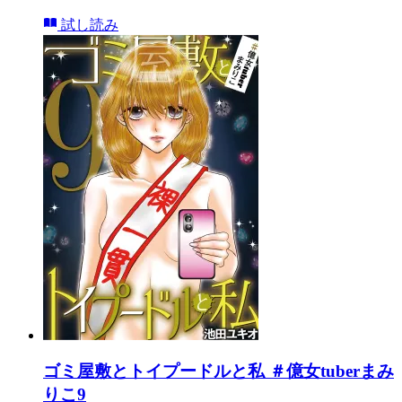
試し読み
ゴミ屋敷とトイプードルと私 ＃億女tuberまみ
りこ9