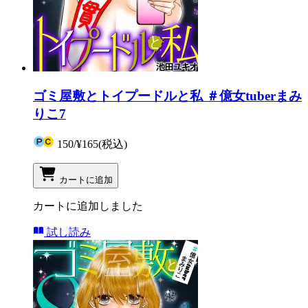
ゴミ屋敷とトイプードルと私 ＃億女tuberまみ
りこ7
150
/
¥165
(税込)
カートに追加
カートに追加しました
試し読み