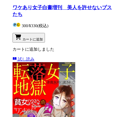
ワケあり女子白書増刊 美人を許せないブス
たち
300
/
¥330
(税込)
カートに追加
カートに追加しました
試し読み