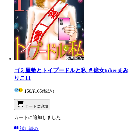
ゴミ屋敷とトイプードルと私 ＃億女tuberまみ
りこ11
150
/
¥165
(税込)
カートに追加
カートに追加しました
試し読み