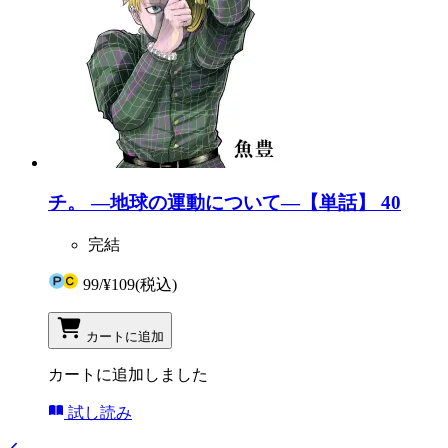
チ。 ―地球の運動について―【単話】 40
完結
99
/
¥109
(税込)
カートに追加
カートに追加しました
試し読み