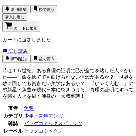
新刊通知
後で買う
購入に進む
カートに追加
カートに追加しました
試し読み
新刊通知
後で買う
時は１５世紀。ある真理の証明に己が全てを賭した人々がい
た―― 命を捨てても曲げられない信念があるか？ 世界を
敵に回しても貫きたい美学はあるか？ 『ひゃくえむ。』の
超新星・魚豊が現代日本に突きつける、真理の証明にすべて
を賭す人々を描く渾身の一大叙事詩！
著者
魚豊
カテゴリ
少年・青年マンガ
雑誌
ビッグコミックスピリッツ
レーベル
ビッグコミックス