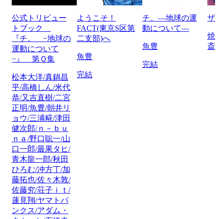
公式トリビュー
ようこそ！
チ。―地球の運
ザ
トブック
FACT(東京S区第
動について―
焼
『チ。 −地球の
二支部)へ
魚豊
斎
運動について
魚豊
−』 第Ｑ集
完結
完結
松本大洋/真鍋昌
平/高橋しん/米代
恭/又吉直樹/二宮
正明/魚豊/朝井リ
ョウ/三浦糀/津田
健次郎/ｎ－ｂｕ
ｎａ/野口聡一/山
口一郎/最果タヒ/
青木龍一郎/秋田
ひろむ/冲方丁/加
藤拓也/佐々木敦/
佐藤究/荘子ｉｔ/
蓮見翔/ヤマトパ
ンクス/アダム・