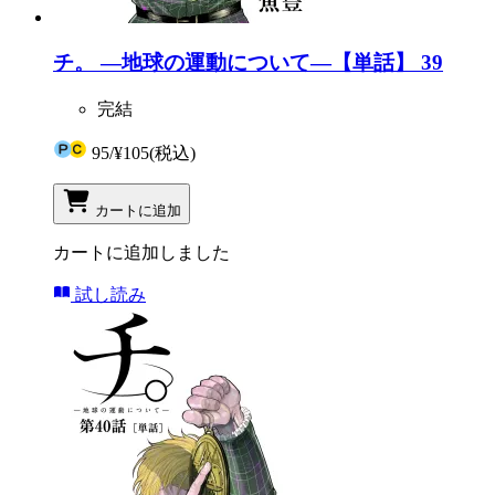
チ。 ―地球の運動について―【単話】 39
完結
95
/
¥105
(税込)
カートに追加
カートに追加しました
試し読み