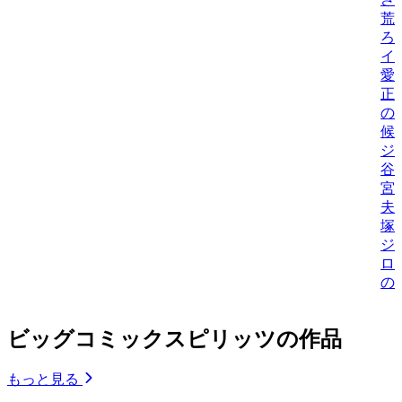
荒
ろ
イ
愛
正
の
候
ジ
谷
宮
夫
塚
ジ
ロ
の
ビッグコミックスピリッツの作品
もっと見る