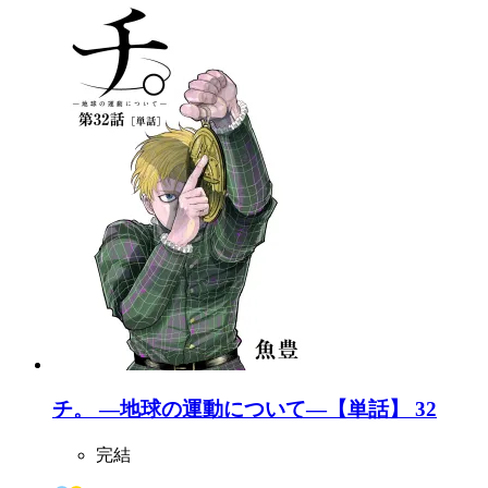
チ。 ―地球の運動について―【単話】 32
完結