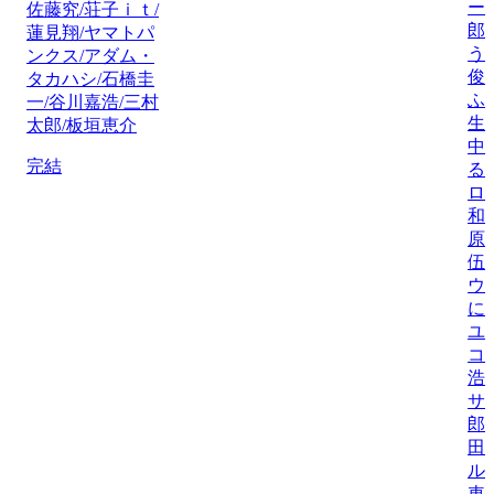
ー
佐藤究/荘子ｉｔ/
郎
蓮見翔/ヤマトパ
う
ンクス/アダム・
俊
タカハシ/石橋圭
ふ
一/谷川嘉浩/三村
生
太郎/板垣恵介
中
完結
る
ロ
和
原
伍
ウ
に
ユ
コ
浩
サ
郎
田
ル
車