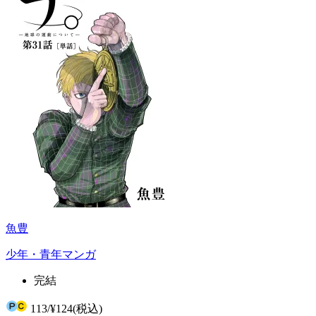
魚豊
少年・青年マンガ
完結
113
/
¥124
(税込)