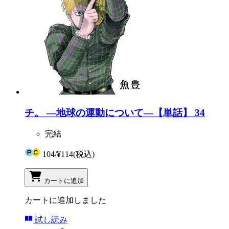
チ。 ―地球の運動について―【単話】 34
完結
104
/
¥114
(税込)
カートに追加
カートに追加しました
試し読み