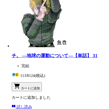
チ。 ―地球の運動について―【単話】 31
完結
113
/
¥124
(税込)
カートに追加
カートに追加しました
試し読み