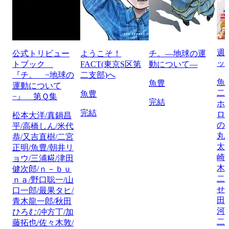
週
公式トリビュー
ようこそ！
チ。―地球の運
ッ
トブック
FACT(東京S区第
動について―
『チ。 −地球の
二支部)へ
魚
魚豊
運動について
二
魚豊
−』 第Ｑ集
完結
ホ
完結
ロ
松本大洋/真鍋昌
の
平/高橋しん/米代
丸
恭/又吉直樹/二宮
太
正明/魚豊/朝井リ
崎
ョウ/三浦糀/津田
木
健次郎/ｎ－ｂｕ
二
ｎａ/野口聡一/山
せ
口一郎/最果タヒ/
田
青木龍一郎/秋田
河
ひろむ/冲方丁/加
二
藤拓也/佐々木敦/