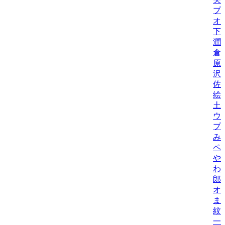
プ
オ
下
潤
倉
原
沢
佐
絵
土
ウ
プ
み
ペ
や
わ
郎
オ
ま
紋
一