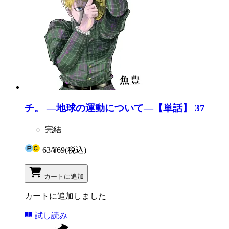
チ。 ―地球の運動について―【単話】 37
完結
63
/
¥69
(税込)
カートに追加
カートに追加しました
試し読み