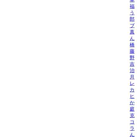
福
う
郎
ブ
真
ん
橋
藤
野
吉
治
月
レ
カ
ヒ
か
庭
克
コ
ラ
ん