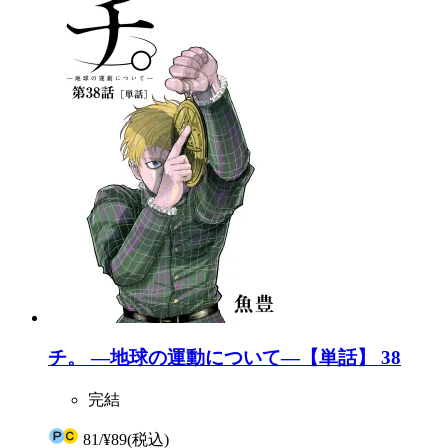
チ。 ―地球の運動について―【単話】 38
完結
81
/
¥89
(税込)