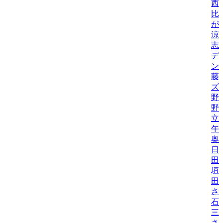
西
比/
が
涼
志
デ
ン
藤
ズ
野
野機
立
午
奥
日
田
垣
田
さ
石
三
さ