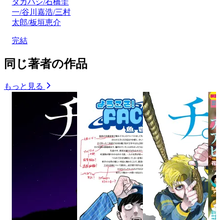
タカハシ/石橋圭
一/谷川嘉浩/三村
太郎/板垣恵介
完結
同じ著者の作品
もっと見る