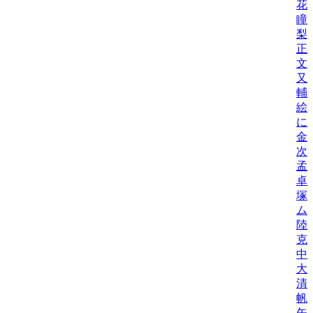
花
瞳
梨
正
文
又
輔
絵
に
金
次
孟
卓
塚
ム
陸
克
中
大
清
帆
矢