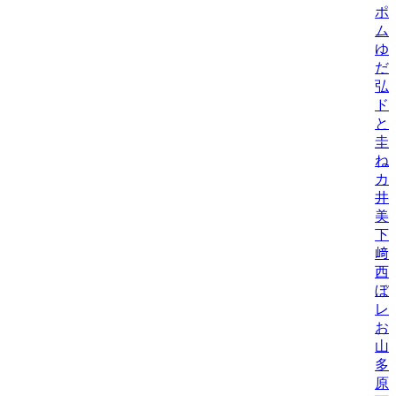
ポ
ム
ゆ
だ
弘
ド
と
圭
ね
カ
井
美/
下
﨑
西
ぼ
レ
お
山
多
原