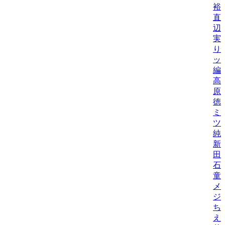
裕
直
辺
実
り
ッ
編
高
原
徳
ミ
ツ
純
新
田
石
童
メ
ジ
ち
え