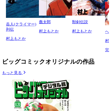
蠢太郎
獣剣伝説
岳人(クライマー)
列伝
村上もとか
村上もとか
ヘ
村上もとか
村
完
ビッグコミックオリジナルの作品
もっと見る