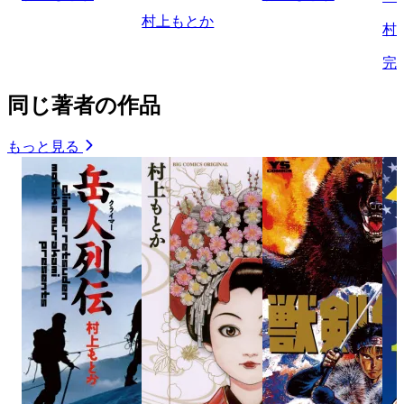
村上もとか
村
完
同じ著者の作品
もっと見る