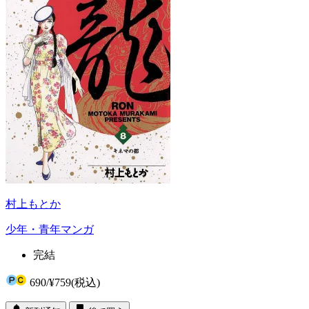
村上もとか
少年・青年マンガ
完結
690
/
¥759
(税込)