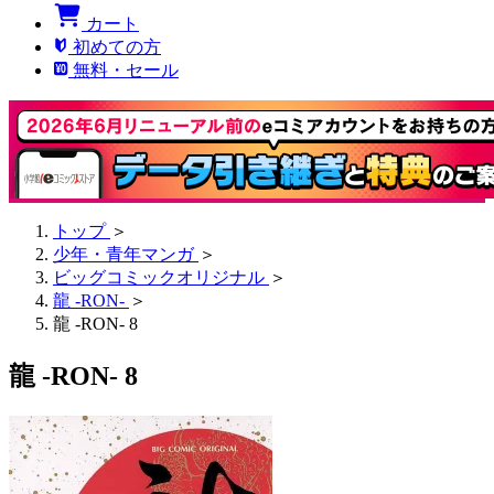
カート
初めての方
無料・セール
トップ
＞
少年・青年マンガ
＞
ビッグコミックオリジナル
＞
龍 -RON-
＞
龍 -RON- 8
龍 -RON- 8