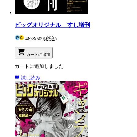
ビッグオリジナル すし増刊
463
/
¥509
(税込)
カートに追加
カートに追加しました
試し読み