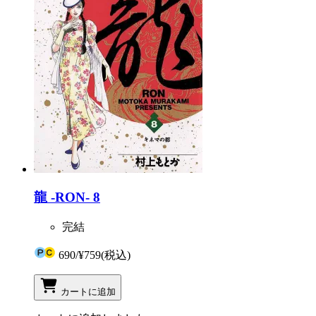
龍 -RON- 8
完結
690
/
¥759
(税込)
カートに追加