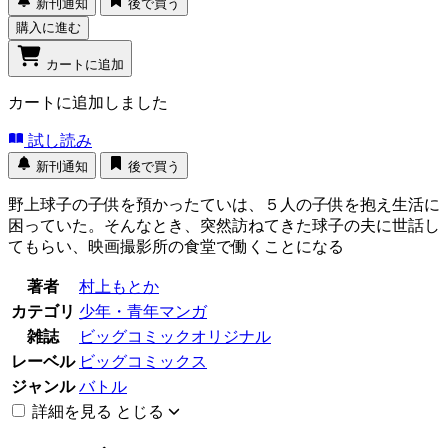
新刊通知
後で買う
購入に進む
カートに追加
カートに追加しました
試し読み
新刊通知
後で買う
野上球子の子供を預かったていは、５人の子供を抱え生活に
困っていた。そんなとき、突然訪ねてきた球子の夫に世話し
てもらい、映画撮影所の食堂で働くことになる
著者
村上もとか
カテゴリ
少年・青年マンガ
雑誌
ビッグコミックオリジナル
レーベル
ビッグコミックス
ジャンル
バトル
詳細を見る
とじる