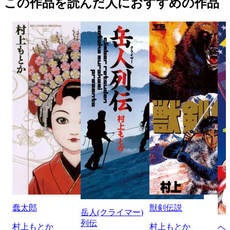
この作品を読んだ人におすすめの作品
蠢太郎
獣剣伝説
岳人(クライマー)
列伝
村上もとか
村上もとか
ヘ