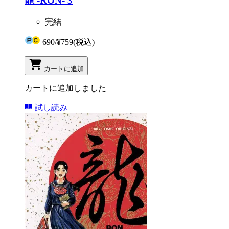
龍 -RON- 3
完結
690
/
¥759
(税込)
カートに追加
カートに追加しました
試し読み