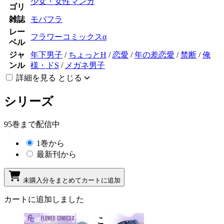
少女・女性マンガ
ゴリ
雑誌
モバフラ
レー
フラワーコミックスα
ベル
ジャ
年下男子
/
ちょっとH
/
恋愛
/
年の差恋愛
/
禁断
/
俺
ンル
様・ドS
/
メガネ男子
詳細を見る
とじる
シリーズ
95巻まで配信中
1巻から
最新刊から
未購入分をまとめてカートに追加
カートに追加しました