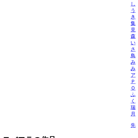
し
う
き
集
見
森
い
さ
鳥
み
み
ア
Ｐ
Ｏ
ふ
く
瑞
月
先