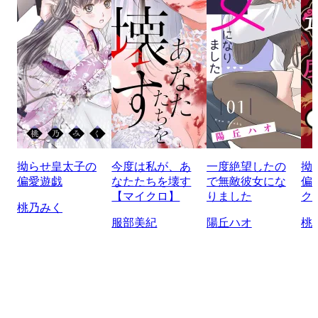
拗らせ皇太子の
今度は私が、あ
一度絶望したの
拗
偏愛遊戯
なたたちを壊す
で無敵彼女にな
偏
【マイクロ】
りました
ク
桃乃みく
服部美紀
陽丘ハオ
桃