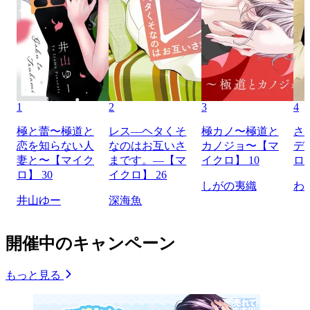
1
2
3
4
極と蕾〜極道と
レス―ヘタくそ
極カノ〜極道と
さ
恋を知らない人
なのはお互いさ
カノジョ〜【マ
デ
妻と〜【マイク
まです。―【マ
イクロ】 10
ロ】
ロ】 30
イクロ】 26
しがの夷織
わ
井山ゆー
深海魚
開催中のキャンペーン
もっと見る