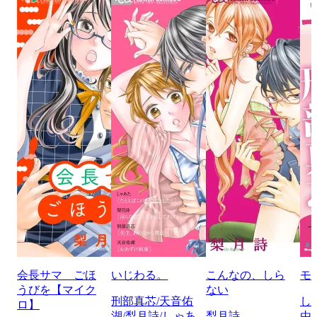
会長サマ ごほ
いじわる。
こんなの、しら
モ
うびを【マイク
ない
刑部真芯/天音佑
し
ロ】
湖/梨月詩/しゃあ
梨月詩
由