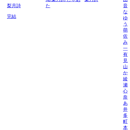
梨月詩
た
音
な
完結
ゆ
う
萌
佐
み
一
有
見
山
か
綾
瀬
心
奈
あ
井
多
町
本