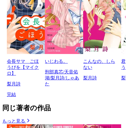
会長サマ ごほ
いじわる。
こんなの、しら
君
うびを【マイク
ない
う
刑部真芯/天音佑
ロ】
湖/梨月詩/しゃあ
梨月詩
梨
梨月詩
た
完結
同じ著者の作品
もっと見る