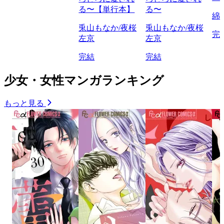
る〜【単行本】
る〜
綿
兎山もなか/夜桜
兎山もなか/夜桜
完
左京
左京
完結
完結
少女・女性マンガランキング
もっと見る