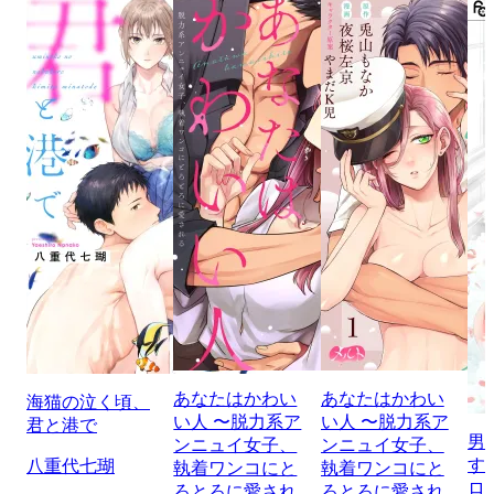
あなたはかわい
あなたはかわい
海猫の泣く頃、
い人 〜脱力系ア
い人 〜脱力系ア
君と港で
男
ンニュイ女子、
ンニュイ女子、
す
八重代七瑚
執着ワンコにと
執着ワンコにと
ロ
ろとろに愛され
ろとろに愛され