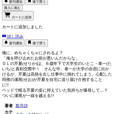
新刊通知
後で買う
購入に進む
カートに追加
カートに追加しました
試し読み
新刊通知
後で買う
俺に、めちゃくちゃにされるよ？
「俺を呼び止めたお前が悪いんだからな」
ＯＬの芹夏(せりか)は、６歳年下で大学生のいとこ・泰一(た
いち)と真剣交際中！ そんな中、泰一が大学の合宿に出か
けるが、芹夏は高熱を出し仕事中に倒れてしまう。心配した
同僚の瀬尾(せお)が芹夏を自宅に送り届け介抱すること
に!!
ベッドで眠る芹夏の姿に抑えていた気持ちが爆発して…？
ついに瀬尾が一線を越える!?
著者
梨月詩
カテ