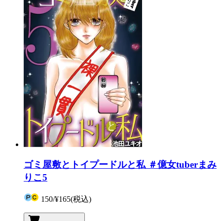
ゴミ屋敷とトイプードルと私 ＃億女tuberまみ
りこ5
150
/
¥165
(税込)