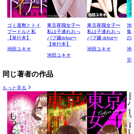
ゴミ屋敷とトイ
東京夜職女子〜
東京夜職女子〜
池
プードルと私
私は子連れおっ
私は子連れおっ
集
【単行本】
パブ嬢debut〜
パブ嬢 debut〜
の
【単行本】
池田ユキオ
池田ユキオ
池
池田ユキオ
完
同じ著者の作品
もっと見る