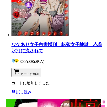
ワケあり女子白書増刊 転落女子地獄 赤貧
氷河に流されて
300
/
¥330
(税込)
カートに追加
カートに追加しました
試し読み