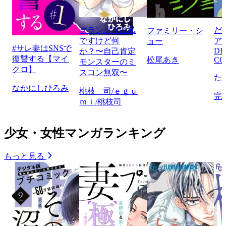
グランプリは私
だ
ファミリー・シ
ですけど何
ア
ョー
#サレ妻はSNSで
DI
か？〜自己肯定
復讐する【マイ
松尾あき
CO
モンスターのミ
クロ】
スコン無双〜
た
なかにしひろみ
桃枝 司/ｅｇｕ
完
ｍｉ/桃枝司
少女・女性マンガランキング
もっと見る