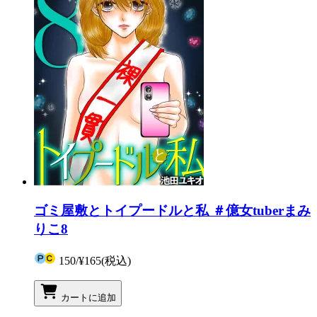
ゴミ屋敷とトイプードルと私 ＃億女tuberまみ
りこ8
150
/
¥165
(税込)
カートに追加