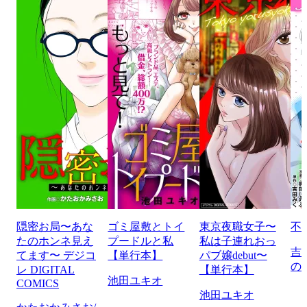
隠密お局〜あな
ゴミ屋敷とトイ
東京夜職女子〜
不
たのホンネ見え
プードルと私
私は子連れおっ
吉
てます〜 デジコ
【単行本】
パブ嬢debut〜
の
レ DIGITAL
【単行本】
池田ユキオ
COMICS
池田ユキオ