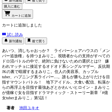
新刊通知
後で買う
購入に進む
カートに追加
カートに追加しました
試し読み
新刊通知
後で買う
あいつ、消しちゃおっか？ ライバーシェアハウスの「メン
バー追放権」を持つまみりこ。視聴者からの支持がすべての
ドロ沼バトルの中で、絶対に負けないための選択とは!? 嫌
われマッチョに接近するオドオド系シングルマザー、反抗期
JKの裏で暗躍するまみりこ。住人の美容系、カップル
tuber、ハプニング系ライバー…。誰もが勝ち上がりだけを目
指すマウントバトル！ 地下アイドル、大食い配信、転落か
らの再浮上を目指す最強あざとかわいいヒロイン・まみりこ
が億稼ぐ女を目指すドラマティック・ストーリー新章「#億
女tuberまみりこ」第5話！
著者
池田ユキオ