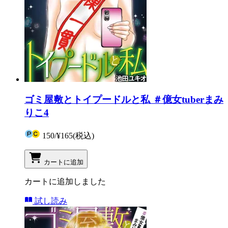
ゴミ屋敷とトイプードルと私 ＃億女tuberまみ
りこ4
150
/
¥165
(税込)
カートに追加
カートに追加しました
試し読み