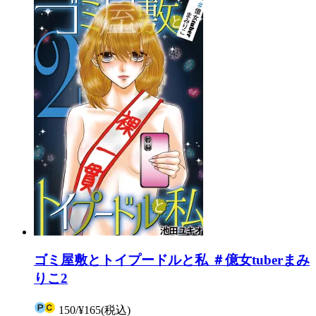
ゴミ屋敷とトイプードルと私 ＃億女tuberまみ
りこ2
150
/
¥165
(税込)