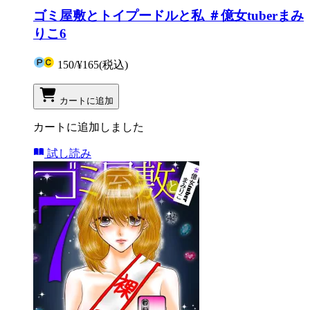
ゴミ屋敷とトイプードルと私 ＃億女tuberまみ
りこ6
150
/
¥165
(税込)
カートに追加
カートに追加しました
試し読み