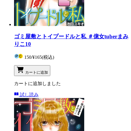
ゴミ屋敷とトイプードルと私 ＃億女tuberまみ
りこ10
150
/
¥165
(税込)
カートに追加
カートに追加しました
試し読み