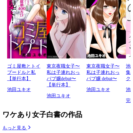
ゴミ屋敷とトイ
東京夜職女子〜
東京夜職女子〜
池
プードルと私
私は子連れおっ
私は子連れおっ
集
【単行本】
パブ嬢debut〜
パブ嬢 debut〜
ク
【単行本】
池田ユキオ
池田ユキオ
池
池田ユキオ
完
ワケあり女子白書の作品
もっと見る