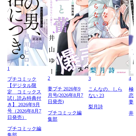
1
2
3
4
プチコミック
【デジタル限
妻プチ 2026年9
こんなの、しら
極
定 コミックス
月号(2026年8月7
ない 23
恋
試し読み特典付
日発売)
妻
き】 2026年9月
梨月詩
号（2026年8月7
プチコミック編
井
日発売）
集部
プチコミック編
集部