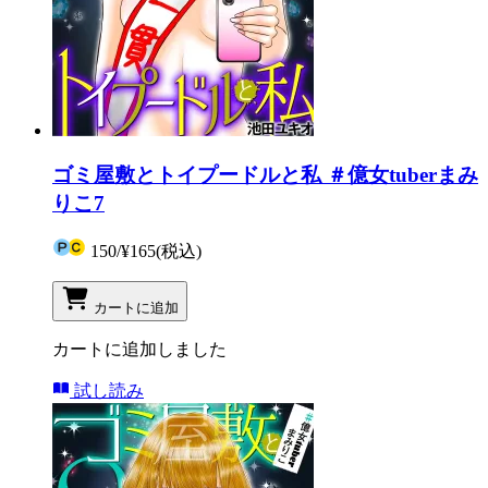
ゴミ屋敷とトイプードルと私 ＃億女tuberまみ
りこ7
150
/
¥165
(税込)
カートに追加
カートに追加しました
試し読み