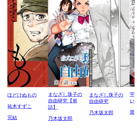
まなざし珠子の
宇
ほどけぬもの
まなざし珠子の
自由研究【単
い
自由研究
祐木すずこ
話】
渡
乃木坂太郎
完結
乃木坂太郎