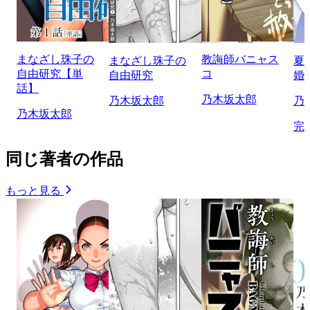
まなざし珠子の
教誨師バニャス
まなざし珠子の
夏
自由研究【単
コ
自由研究
婚
話】
乃木坂太郎
乃木坂太郎
乃
乃木坂太郎
完
同じ著者の作品
もっと見る