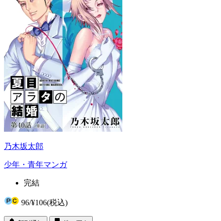
乃木坂太郎
少年・青年マンガ
完結
96
/
¥106
(税込)