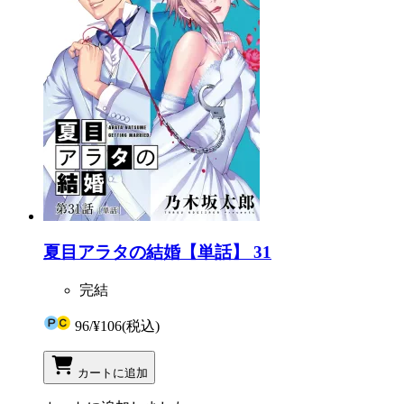
夏目アラタの結婚【単話】 31
完結
96
/
¥106
(税込)
カートに追加