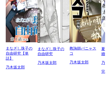
まなざし珠子の
教誨師バニャス
まなざし珠子の
夏
自由研究【単
コ
自由研究
婚
話】
乃木坂太郎
乃木坂太郎
乃
乃木坂太郎
完