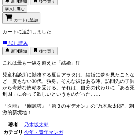
新刊通知
後で買う
購入に進む
カートに追加
カートに追加しました
試し読み
新刊通知
後で買う
これは最も一線を超えた「結婚」!?
児童相談所に勤務する夏目アラタは、結婚に夢を見たことな
ど一度もない30代、独身。そんな彼はある時、訪問先の子供
から奇妙な依頼を受ける。それは、自分の代わりに「ある死
刑囚」に会って欲しいというものだった……
『医龍』『幽麗塔』『第３のギデオン』の“乃木坂太郎”、刺
激的新境地！
著者
乃木坂太郎
カテゴリ
少年・青年マンガ