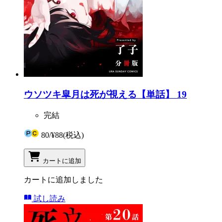
ウソツキ皐月は死が視える【単話】 19
完結
80
/
¥88
(税込)
カートに追加
カートに追加しました
試し読み