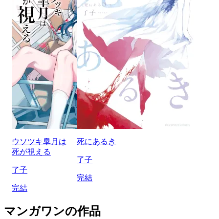
ウソツキ皐月は
死にあるき
死が視える
了子
了子
完結
完結
マンガワンの作品