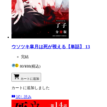
ウソツキ皐月は死が視える【単話】 13
完結
80
/
¥88
(税込)
カートに追加
カートに追加しました
試し読み