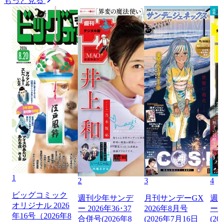
もっと見る
1
2
3
4
ビッグコミック
週刊少年サンデ
月刊サンデーGX
週
オリジナル 2026
ー 2026年36･37
2026年8月号
ー 
年16号（2026年8
合併号(2026年8
(2026年7月16日
(2