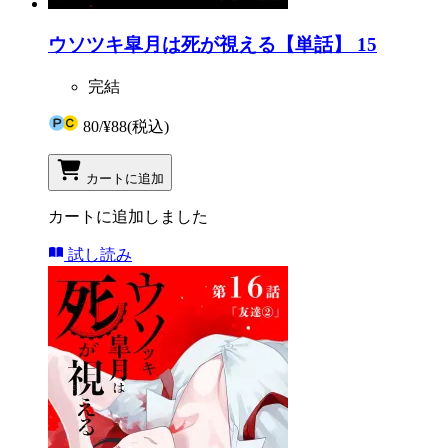
ウソツキ皐月は死が視える【単話】 15
完結
80
/
¥88
(税込)
カートに追加
カートに追加しました
試し読み