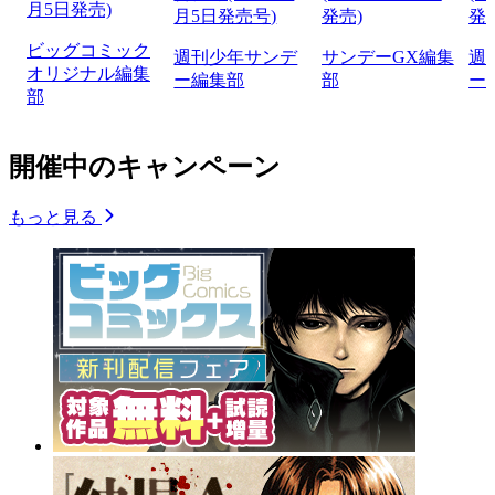
月5日発売)
月5日発売号)
発売)
発
ビッグコミック
週刊少年サンデ
サンデーGX編集
週
オリジナル編集
ー編集部
部
ー
部
開催中のキャンペーン
もっと見る