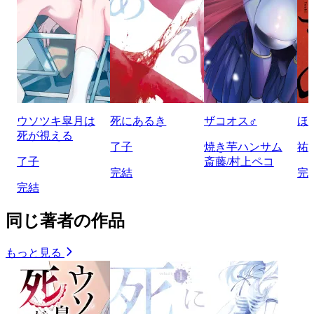
ウソツキ皐月は
死にあるき
ザコオス♂
ほ
死が視える
了子
焼き芋ハンサム
祐
了子
斎藤/村上ペコ
完結
完
完結
同じ著者の作品
もっと見る