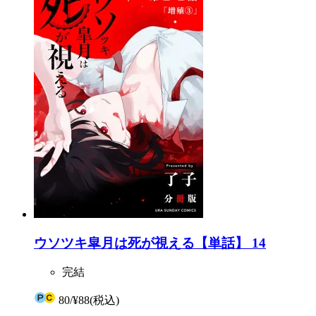
ウソツキ皐月は死が視える【単話】 14
完結
80
/
¥88
(税込)