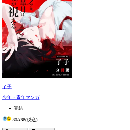
了子
少年・青年マンガ
完結
80
/
¥88
(税込)