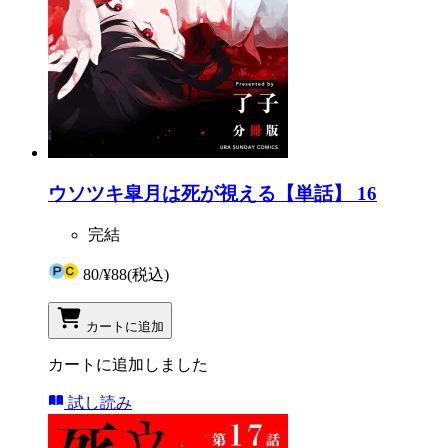
ウソツキ皐月は死が視える【単話】 16
完結
80
/
¥88
(税込)
カートに追加
カートに追加しました
試し読み