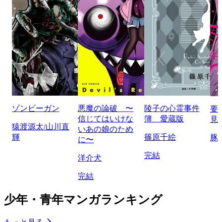
ゾンビーガン
悪魔の論破 〜
陵子の心霊事件
要
信じてはいけな
簿 愛蔵版
見
猿渡源太/山川直
いあの娘のため
輝
篠原千絵
豚
に〜
完結
洋介犬
完結
少年・青年マンガランキング