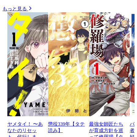
もっと見る
ヤメタイ！ 〜あ
懲役339年【タテ
最強女師匠たち
パ
なたのリセッ
読み】
が育成方針を巡
者
ト、代行しま
って修羅場【タ
好