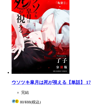
ウソツキ皐月は死が視える【単話】 17
完結
80
/
¥88
(税込)