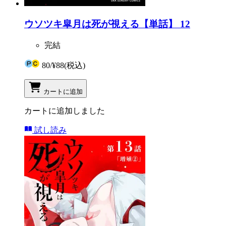
ウソツキ皐月は死が視える【単話】 12
完結
80
/
¥88
(税込)
カートに追加
カートに追加しました
試し読み