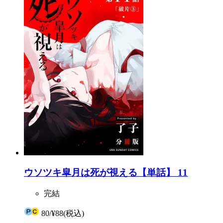
ウソツキ皐月は死が視える【単話】 11
完結
80
/
¥88
(税込)