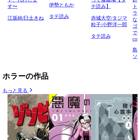
伊勢ともか
す〜
テ読み】
ト
ラ
タテ読み
江坂純/臼土きね
赤城大空/タジマ
な
粒子/小野洋一郎
ゴ
で
タテ読み
com
島
ソ
ホラーの作品
もっと見る