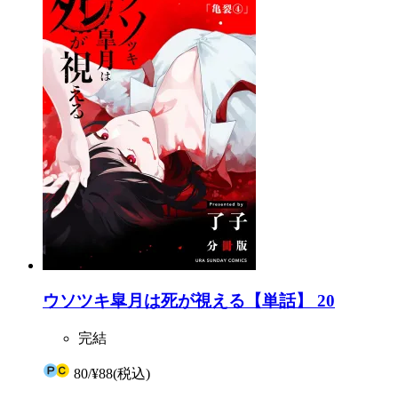
ウソツキ皐月は死が視える【単話】 20
完結
80
/
¥88
(税込)