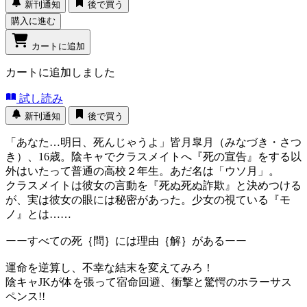
新刊通知
後で買う
購入に進む
カートに追加
カートに追加しました
試し読み
新刊通知
後で買う
「あなた…明日、死んじゃうよ」皆月皐月（みなづき・さつ
き）、16歳。陰キャでクラスメイトへ『死の宣告』をする以
外はいたって普通の高校２年生。あだ名は「ウソ月」。
クラスメイトは彼女の言動を『死ぬ死ぬ詐欺』と決めつける
が、実は彼女の眼には秘密があった。少女の視ている『モ
ノ』とは……
ーーすべての死｛問｝には理由｛解｝があるーー
運命を逆算し、不幸な結末を変えてみろ！
陰キャJKが体を張って宿命回避、衝撃と驚愕のホラーサス
ペンス!!