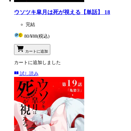
ウソツキ皐月は死が視える【単話】 18
完結
80
/
¥88
(税込)
カートに追加
カートに追加しました
試し読み