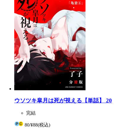
ウソツキ皐月は死が視える【単話】 20
完結
80
/
¥88
(税込)