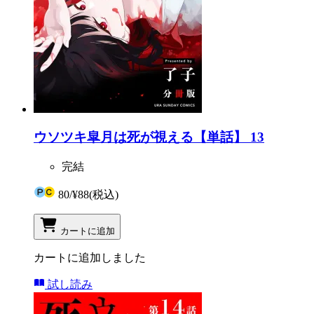
ウソツキ皐月は死が視える【単話】 13
完結
80
/
¥88
(税込)
カートに追加
カートに追加しました
試し読み