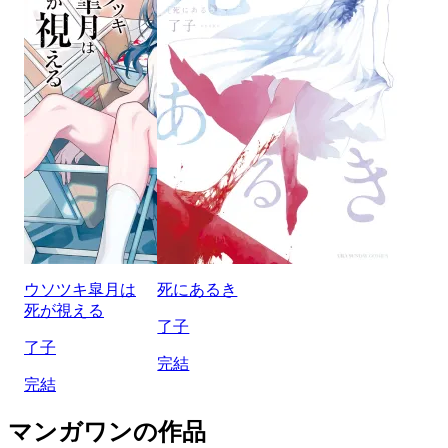
ウソツキ皐月は
死にあるき
死が視える
了子
了子
完結
完結
マンガワンの作品