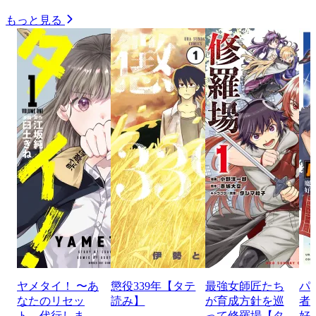
もっと見る
ヤメタイ！ 〜あ
懲役339年【タテ
最強女師匠たち
パ
なたのリセッ
読み】
が育成方針を巡
者
ト、代行しま
って修羅場【タ
好