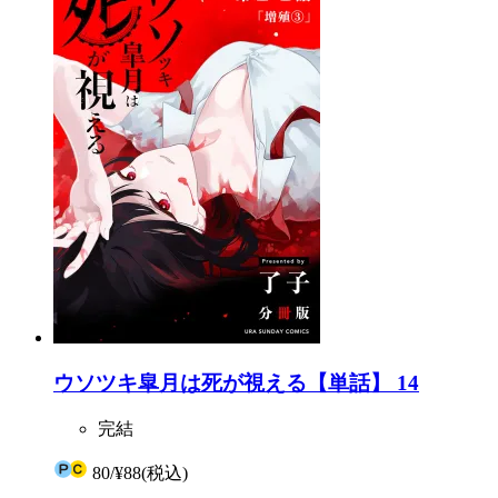
ウソツキ皐月は死が視える【単話】 14
完結
80
/
¥88
(税込)