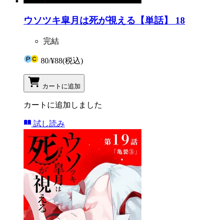
ウソツキ皐月は死が視える【単話】 18
完結
80
/
¥88
(税込)
カートに追加
カートに追加しました
試し読み