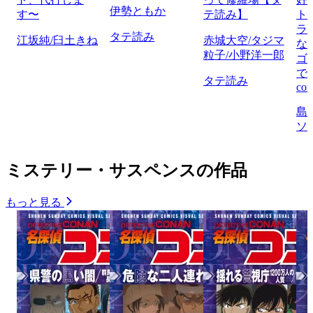
伊勢ともか
す〜
テ読み】
ト
ラ
タテ読み
江坂純/臼土きね
赤城大空/タジマ
な
粒子/小野洋一郎
ゴ
で
タテ読み
com
島
ソ
ミステリー・サスペンスの作品
もっと見る