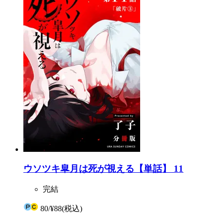
ウソツキ皐月は死が視える【単話】 11
完結
80
/
¥88
(税込)