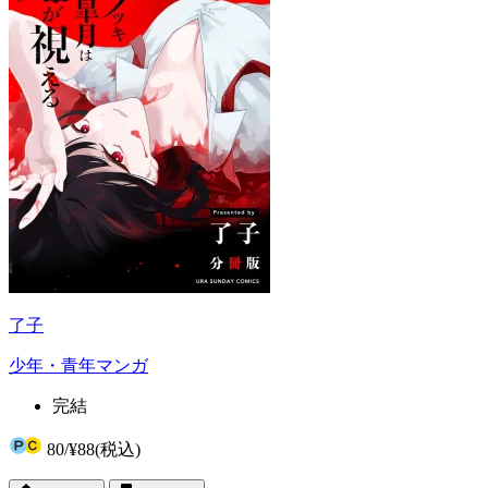
了子
少年・青年マンガ
完結
80
/
¥88
(税込)