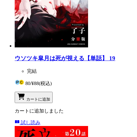
ウソツキ皐月は死が視える【単話】 19
完結
80
/
¥88
(税込)
カートに追加
カートに追加しました
試し読み