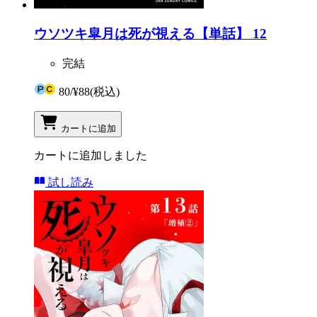
ウソツキ皐月は死が視える【単話】 12
完結
80
/
¥88
(税込)
カートに追加
カートに追加しました
試し読み