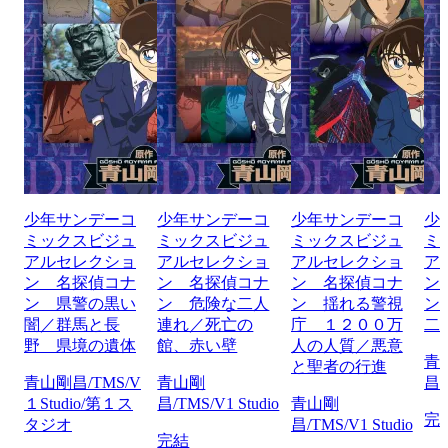
少年サンデーコ
少年サンデーコ
少年サンデーコ
少
ミックスビジュ
ミックスビジュ
ミックスビジュ
ミ
アルセレクショ
アルセレクショ
アルセレクショ
ア
ン 名探偵コナ
ン 名探偵コナ
ン 名探偵コナ
ン
ン 県警の黒い
ン 危険な二人
ン 揺れる警視
ン
闇／群馬と長
連れ／死亡の
庁 １２００万
二
野 県境の遺体
館、赤い壁
人の人質／悪意
青
と聖者の行進
青山剛昌/TMS/V
青山剛
昌/
１Studio/第１ス
昌/TMS/V1 Studio
青山剛
完
タジオ
昌/TMS/V1 Studio
完結