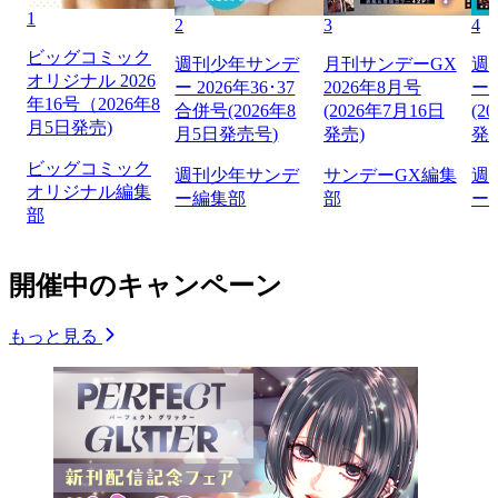
1
2
3
4
ビッグコミック
週刊少年サンデ
月刊サンデーGX
週
オリジナル 2026
ー 2026年36･37
2026年8月号
ー 
年16号（2026年8
合併号(2026年8
(2026年7月16日
(2
月5日発売)
月5日発売号)
発売)
発
ビッグコミック
週刊少年サンデ
サンデーGX編集
週
オリジナル編集
ー編集部
部
ー
部
開催中のキャンペーン
もっと見る