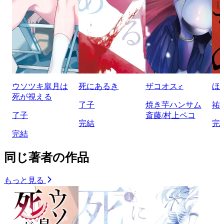
ウソツキ皐月は
死にあるき
ザコオス♂
ほ
死が視える
了子
焼き芋ハンサム
祐
了子
斎藤/村上ペコ
完結
完
完結
同じ著者の作品
もっと見る