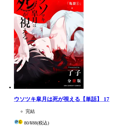
ウソツキ皐月は死が視える【単話】 17
完結
80
/
¥88
(税込)