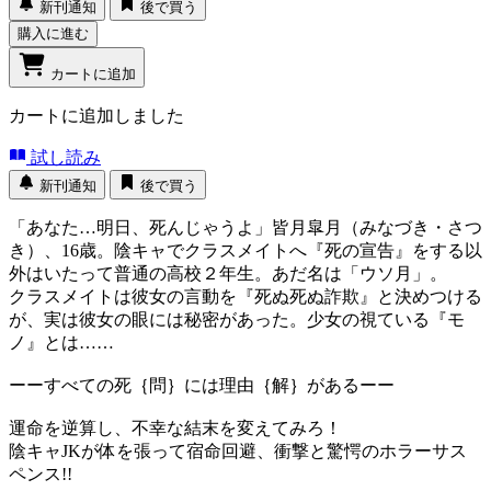
新刊通知
後で買う
購入に進む
カートに追加
カートに追加しました
試し読み
新刊通知
後で買う
「あなた…明日、死んじゃうよ」皆月皐月（みなづき・さつ
き）、16歳。陰キャでクラスメイトへ『死の宣告』をする以
外はいたって普通の高校２年生。あだ名は「ウソ月」。
クラスメイトは彼女の言動を『死ぬ死ぬ詐欺』と決めつける
が、実は彼女の眼には秘密があった。少女の視ている『モ
ノ』とは……
ーーすべての死｛問｝には理由｛解｝があるーー
運命を逆算し、不幸な結末を変えてみろ！
陰キャJKが体を張って宿命回避、衝撃と驚愕のホラーサス
ペンス!!