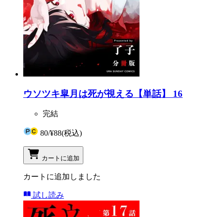
ウソツキ皐月は死が視える【単話】 16
完結
80
/
¥88
(税込)
カートに追加
カートに追加しました
試し読み