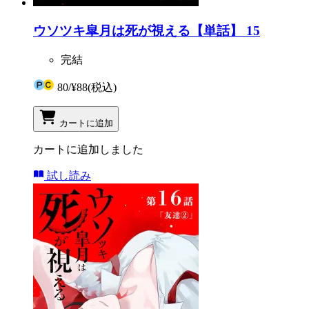
ウソツキ皐月は死が視える【単話】 15
完結
80
/
¥88
(税込)
カートに追加
カートに追加しました
試し読み