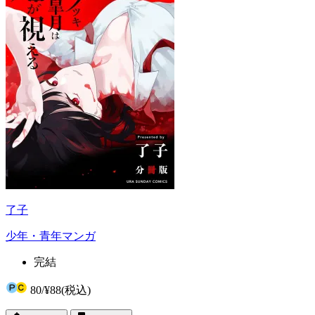
了子
少年・青年マンガ
完結
80
/
¥88
(税込)