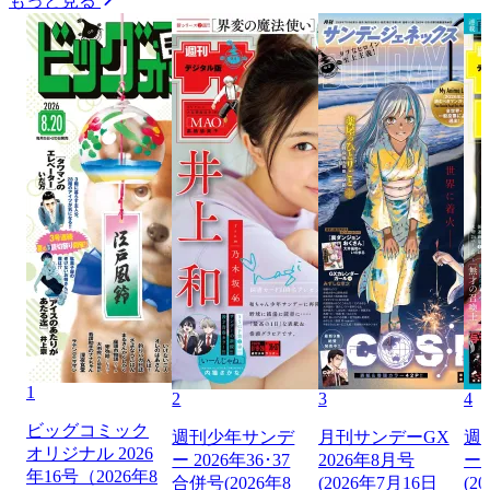
もっと見る
1
2
3
4
ビッグコミック
週刊少年サンデ
月刊サンデーGX
週
オリジナル 2026
ー 2026年36･37
2026年8月号
ー 
年16号（2026年8
合併号(2026年8
(2026年7月16日
(2