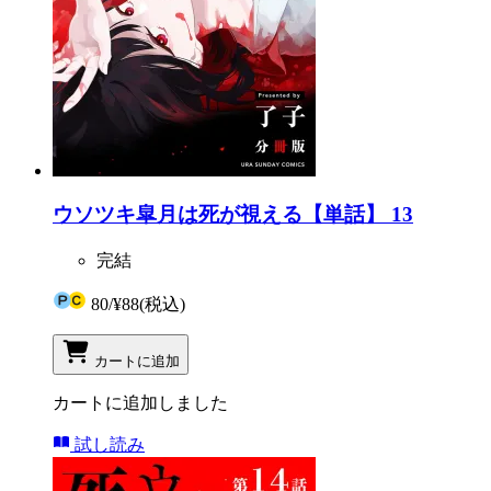
ウソツキ皐月は死が視える【単話】 13
完結
80
/
¥88
(税込)
カートに追加
カートに追加しました
試し読み