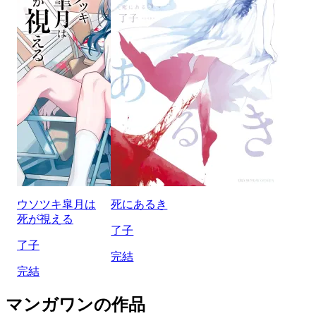
ウソツキ皐月は
死にあるき
死が視える
了子
了子
完結
完結
マンガワンの作品