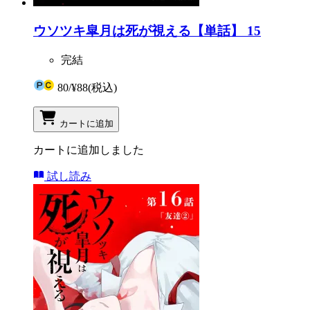
ウソツキ皐月は死が視える【単話】 15
完結
80
/
¥88
(税込)
カートに追加
カートに追加しました
試し読み