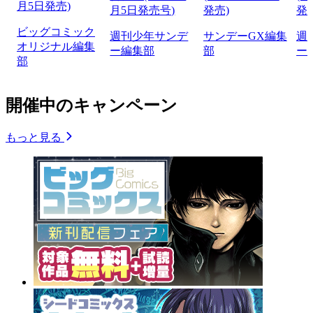
月5日発売)
月5日発売号)
発売)
発
ビッグコミック
週刊少年サンデ
サンデーGX編集
週
オリジナル編集
ー編集部
部
ー
部
開催中のキャンペーン
もっと見る