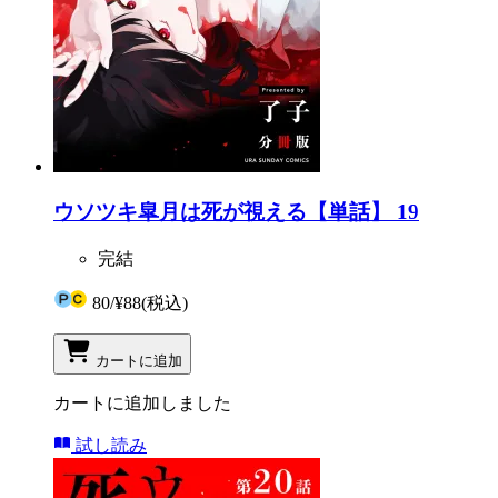
ウソツキ皐月は死が視える【単話】 19
完結
80
/
¥88
(税込)
カートに追加
カートに追加しました
試し読み