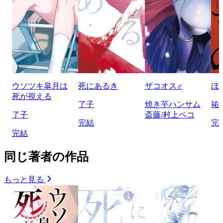
ウソツキ皐月は
死にあるき
ザコオス♂
ほ
死が視える
了子
焼き芋ハンサム
祐
了子
斎藤/村上ペコ
完結
完
完結
同じ著者の作品
もっと見る