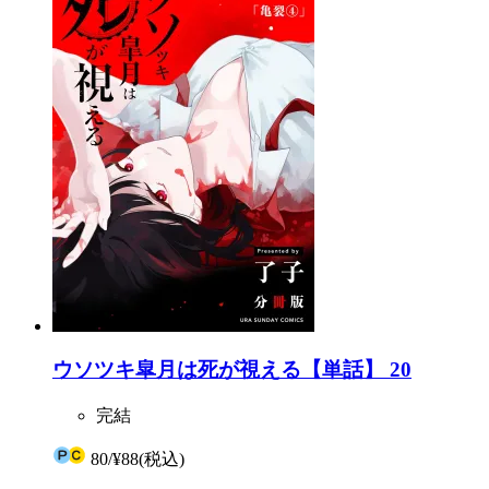
ウソツキ皐月は死が視える【単話】 20
完結
80
/
¥88
(税込)