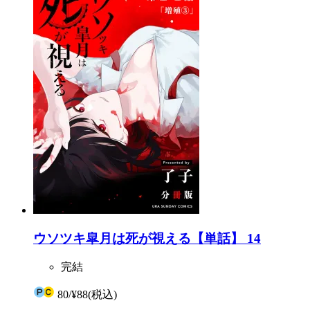
ウソツキ皐月は死が視える【単話】 14
完結
80
/
¥88
(税込)