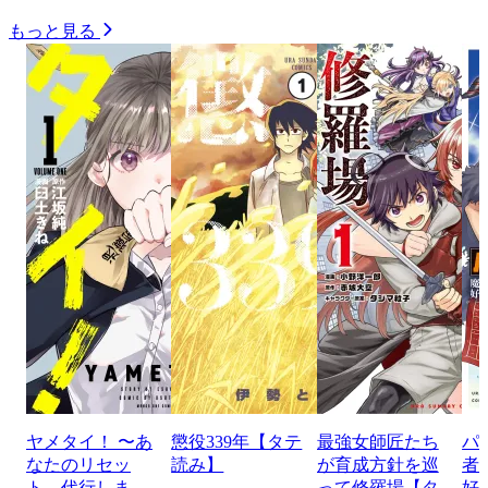
もっと見る
ヤメタイ！ 〜あ
懲役339年【タテ
最強女師匠たち
パ
なたのリセッ
読み】
が育成方針を巡
者
ト、代行しま
って修羅場【タ
好