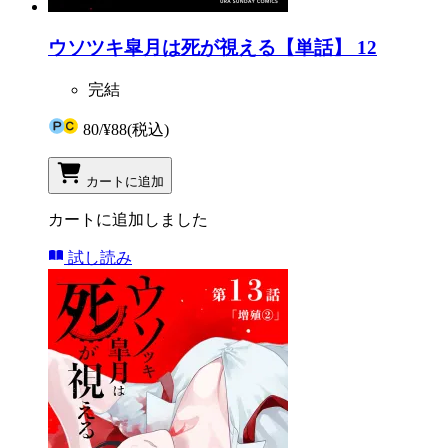
ウソツキ皐月は死が視える【単話】 12
完結
80
/
¥88
(税込)
カートに追加
カートに追加しました
試し読み