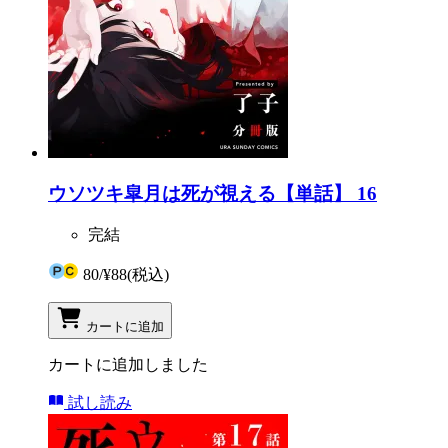
ウソツキ皐月は死が視える【単話】 16
完結
80
/
¥88
(税込)
カートに追加
カートに追加しました
試し読み