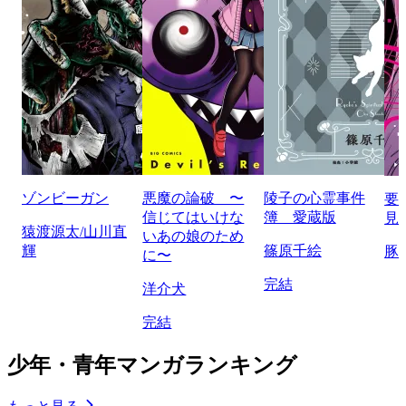
ゾンビーガン
悪魔の論破 〜
陵子の心霊事件
要
信じてはいけな
簿 愛蔵版
見
猿渡源太/山川直
いあの娘のため
輝
篠原千絵
豚
に〜
完結
洋介犬
完結
少年・青年マンガランキング