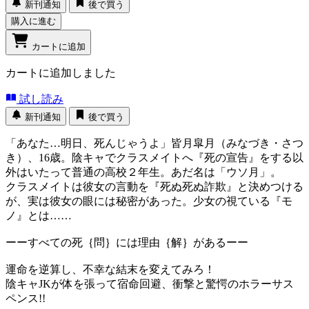
新刊通知
後で買う
購入に進む
カートに追加
カートに追加しました
試し読み
新刊通知
後で買う
「あなた…明日、死んじゃうよ」皆月皐月（みなづき・さつ
き）、16歳。陰キャでクラスメイトへ『死の宣告』をする以
外はいたって普通の高校２年生。あだ名は「ウソ月」。
クラスメイトは彼女の言動を『死ぬ死ぬ詐欺』と決めつける
が、実は彼女の眼には秘密があった。少女の視ている『モ
ノ』とは……
ーーすべての死｛問｝には理由｛解｝があるーー
運命を逆算し、不幸な結末を変えてみろ！
陰キャJKが体を張って宿命回避、衝撃と驚愕のホラーサス
ペンス!!