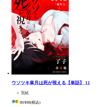
ウソツキ皐月は死が視える【単話】 11
完結
80
/
¥88
(税込)