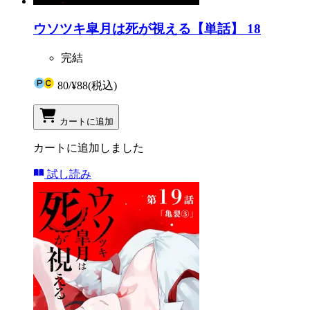
ウソツキ皐月は死が視える【単話】 18
完結
80
/
¥88
(税込)
カートに追加
カートに追加しました
試し読み