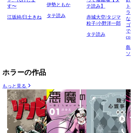
伊勢ともか
す〜
テ読み】
ト
ラ
タテ読み
江坂純/臼土きね
赤城大空/タジマ
な
粒子/小野洋一郎
ゴ
で
タテ読み
com
島
ソ
ホラーの作品
もっと見る