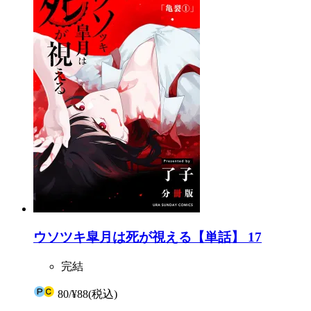
ウソツキ皐月は死が視える【単話】 17
完結
80
/
¥88
(税込)